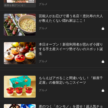
Vol.4
グルメ
銀座を遊びつくせ！
芸能人がお忍びで通う名店！恵比寿の大人
が教えたくない隠れ家はここ！
グルメ
本日オープン！新宿利用者が思わず小躍り
する手土産スイーツ勢ぞろいのスポット誕
生
グルメ
もらえばアガること間違いなし！『銀座千
疋屋』の春限定いちごスイーツ
グルメ
差のつく「ホンモノ」を渡せ！超人気チョ