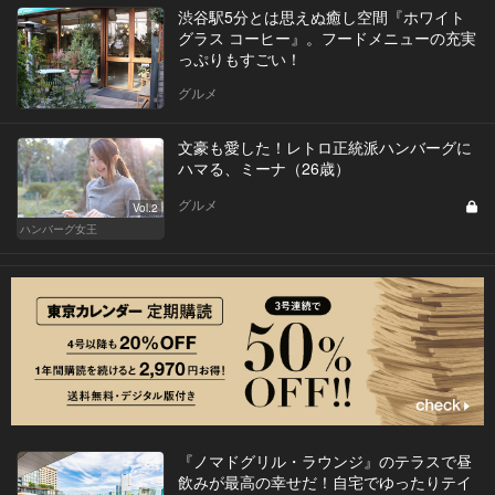
渋谷駅5分とは思えぬ癒し空間『ホワイト
グラス コーヒー』。フードメニューの充実
っぷりもすごい！
グルメ
文豪も愛した！レトロ正統派ハンバーグに
ハマる、ミーナ（26歳）
グルメ
Vol.2
ハンバーグ女王
『ノマドグリル・ラウンジ』のテラスで昼
飲みが最高の幸せだ！自宅でゆったりテイ