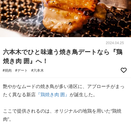
2024.04.25
六本木でひと味違う焼き鳥デートなら『鶏
焼き肉 囲』へ！
#焼肉
#デート
#六本木
艶やかなムードの焼き鳥が多い港区に、アプローチがまっ
たく異なる新店
『鶏焼き肉 囲』
が誕生した。
ここで提供されるのは、オリジナルの地鶏を用いた“鶏焼
肉”。