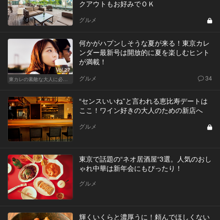
クアウトもお好みでＯＫ
グルメ
何かがハプンしそうな夏が来る！東京カレ
ンダー最新号は開放的に夏を楽しむヒント
が満載！
Vol.27
グルメ
34
東カレの素敵な大人に必要なこと
“センスいいね”と言われる恵比寿デートは
ここ！ワイン好きの大人のための新店へ
グルメ
東京で話題の“ネオ居酒屋“3選。人気のおし
ゃれ中華は新年会にもぴったり！
グルメ
輝くいくらと濃厚うに！頼んでほしくない