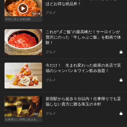
ほどお得な絶品丼！
グルメ
Vol.10
本当に使える絶品鮨
これが“〆ご飯”の最高峰だ！サーロインが
贅沢にのった「牛しゃぶご飯」を動画で体
験！
グルメ
今だけ！ 生まれ変わった銀座の名店で至
福のシャンパン＆ワイン飲み放題！
グルメ
新宿駅から徒歩５分以内！仕事帰りでも妥
協しない貴方に贈る珠玉の８軒
グルメ
Vol.1
仕事帰りに仲間と飲み会！丸の内・品川・新宿の人気店