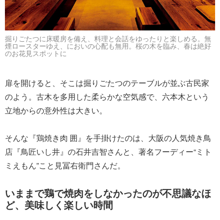
掘りごたつに床暖房を備え、料理と会話をゆったりと楽しめる。無
煙ロースターゆえ、においの心配も無用。桜の木を臨み、春は絶好
のお花見スポットに
扉を開けると、そこは掘りごたつのテーブルが並ぶ古民家
のよう。古木を多用した柔らかな空気感で、六本木という
立地からの意外性は大きい。
そんな『鶏焼き肉 囲』を手掛けたのは、大阪の人気焼き鳥
店『鳥匠いし井』の石井吉智さんと、著名フーディー“ミト
ミえもん”こと見冨右衛門さんだ。
いままで鶏で焼肉をしなかったのが不思議なほ
ど、美味しく楽しい時間