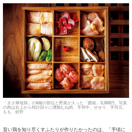
「きさ輝地鶏」の6種の部位と野菜が入った「囲箱」3,300円。写真
の肉は右上から時計回りに燻製むね肉、手羽中、せせり、手羽元、
もも、砂肝
旨い鶏を知り尽くすふたりが作りたかったのは、「手頃に