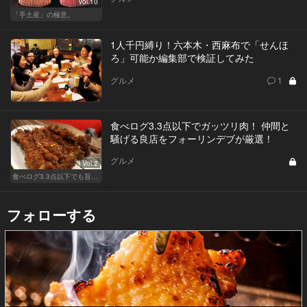
Vol.10
「手土産」の極意。
1人千円縛り！六本木・西麻布で「せんほ
ろ」可能か編集部で検証してみた
グルメ
1
食べログ3.3点以下でガッツリ肉！ 仲間と
騒げる良店をフォーリンデブが厳選！
グルメ
Vol.2
食べログ3.3点以下でも旨い店！
フォローする