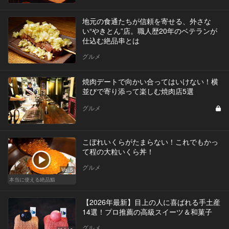
地元の食通たちが信頼を寄せる、外さな
い“やきとん”店。職人歴20年のベテランが
仕込む絶品串とは
グルメ
焼肉デートで向かい合ってはいけない！横
並びで寄り添って楽しむ焼肉店5選
グルメ
こぼれいくらがたまらない！これでもかっ
て程の大粒いくら丼！
グルメ
Vol.5
本当に使える絶品鮨
【2026年最新】目上の人に喜ばれる手土産
14選！プロ推薦の高級スイーツ＆和菓子
グルメ