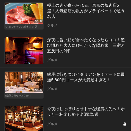
極上の肉が食べられる、東京の焼肉店5
選！人気鮨店の親方がプライベートで通う
名店
Vol.9
グルメ
シェフたちを刺激する店。
深夜に旨い鮨が食べたくなったらココ！遊
び慣れた大人にぴったりな隠れ家、三宿と
五反田の2軒
グルメ
銀座に行きつけイタリアンを！デートに最
適5,800円コースが大満足すぎる！
グルメ
Vol.8
銀座を遊びつくせ！
今夜はしっぽりとオトナな暖簾の先へ！ホ
ッと一杯楽しめる名酒場5選
グルメ