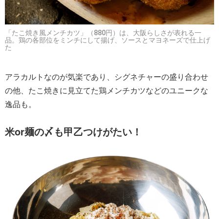
「たこ焼き風メンチカツ」（880円）は、大阪らしさが表れる一
品。鶏の各部位をミンチにして揚げ、ソースとマヨネーズで仕上げ
た
アラカルトなのが気楽であり、シグネチャーの盛り合わせ
の他、たこ焼きに見立てた鶏メンチカツなどのユニークな
逸品も。
米or麺の〆も甲乙つけがたい！