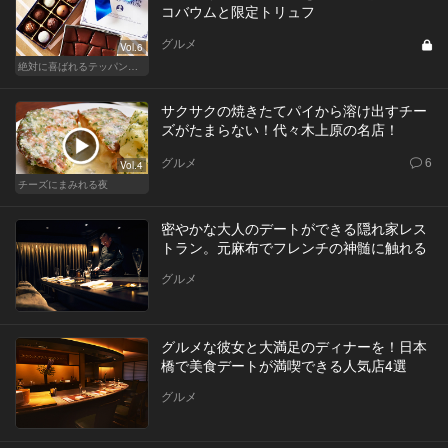
コバウムと限定トリュフ
グルメ
Vol.6
絶対に喜ばれるテッパン手土産
サクサクの焼きたてパイから溶け出すチー
ズがたまらない！代々木上原の名店！
グルメ
6
Vol.4
チーズにまみれる夜
密やかな大人のデートができる隠れ家レス
トラン。元麻布でフレンチの神髄に触れる
グルメ
グルメな彼女と大満足のディナーを！日本
橋で美食デートが満喫できる人気店4選
グルメ