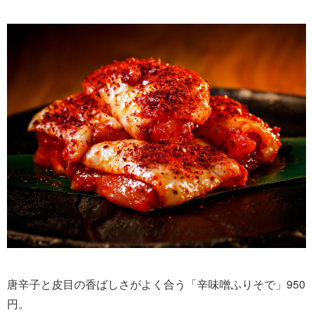
唐辛子と皮目の香ばしさがよく合う「辛味噌ふりそで」950
円。