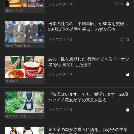
ライフスタイル
19
Vol.2
港区マインド
日本の社長の「平均年齢」が60歳を突破…
30代以下の若手社長は、わずか◯％
ライフスタイル
13
Vol.206
World Trend News
あの一世を風靡した“行列ができるドーナツ
屋”が大量閉店した理由
ライフスタイル
Vol.3
東洋経済
「彼氏はいます。でも、婚活します」29歳
バツイチ美女がその真意を語る
ライフスタイル
Vol.8
神プロジェクト
東大卒の親が赤裸々に語る、我が子の中学