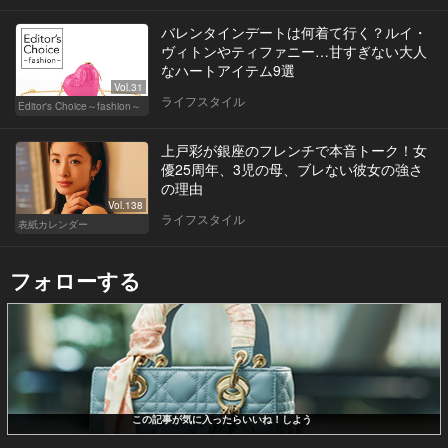
バレンタインデートは何着て行く？ルイ・
ヴィトンやティファニー…甘すぎない大人
なハートアイテム9選
Vol.31
ライフスタイル
Editor's Choice～fashion～
上戸彩が銀座のフレンチで本音トーク！女
優25周年、3児の母、ブレない彼女の強さ
の理由
Vol.138
ライフスタイル
表紙カレンダー
フォローする
この記事が気に入ったらいいね！しよう