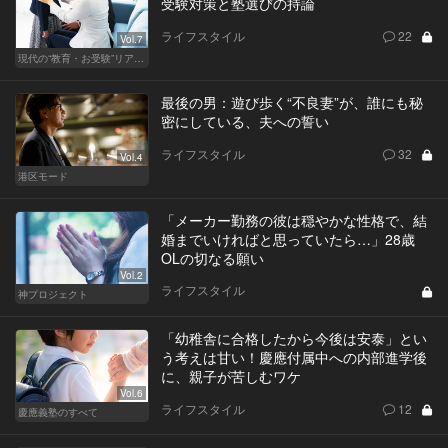
受験対策と塾選びの持論
ライフスタイル
22
Vol.7
現代の“教育・お受験”リアルドキュメント
最後の男：遊び歩く“不良妻”が、誰にも秘
密にしている、夫への誓い
ライフスタイル
32
Vol.4
港区モード
「メーカー勤務の彼は穏やかな性格で、結
婚までいければと思っていたら…」28歳
OLの切なる願い
Vol.2
ライフスタイル
神プロジェクト
「幼稚舎に合格したから今後は安泰」とい
う考えは甘い！慶應付属中への内部進学後
に、親子が苦しむワケ
Vol.6
ライフスタイル
12
慶應義塾のすべて