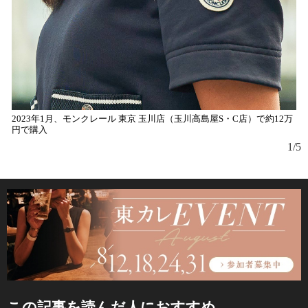
2023年1月、モンクレール 東京 玉川店（玉川高島屋S・C店）で約12万
今
円で購入
1/5
この記事を読んだ人におすすめ