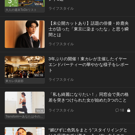
Vol.40
ライフスタイル
大人の週末ToDoリスト
【未公開カットあり】話題の俳優・鈴鹿央
士が語った「東京に染まったな」と思う瞬
間とは
ライフスタイル
3年ぶりの開催！東カレが主催したイヤー
エンドパーティーの華やかな様子をレポー
ト
Vol.16
ライフスタイル
東カレ倶楽部
「私も綺麗になりたい！」同窓会で美の格
差を突きつけられた女が始めた3つのこと
ライフスタイル
18
Vol.6
Transform〜あなたは今の自分に満足してますか？〜
“媚びずに色気をまとう”スタイリイングと