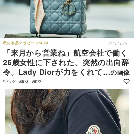
私の名品テラピー Vol.23
2024.04.10
「来月から営業ね」航空会社で働く
26歳女性に下された、突然の出向辞
令。Lady Diorが力をくれて…
の画像
#バッグ
#取材
#航空