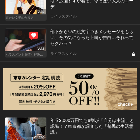
は？広瀬すずが着る、今っぽい大人のコー
デ
Vol.2
ライフスタイル
東カレ女子の作り方
部下から♡の絵文字つきメッセージをもら
い、その気になった上司が告白…それって
セクハラ？
Vol.8
ライフスタイル
ハラスメント探偵～解決編～
年収2,000万円でも8割が「自分は中流」と
認識！？東京都が調査した「都民の生活意
識」
Vol.200