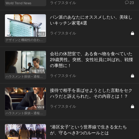
ライフスタイル
23
World Trend News
パン派のあなたにオススメしたい、美味し
いキッチン家電4選
ライフスタイル
Vol.3
デザインと機能性の合わせ技！ こんなキッチン家電が欲しかった！
会社の休憩室で、ある食べ物を食べていた
29歳男性。突然、女性社員に叫ばれ、戦慄
の事態に！
Vol.6
ライフスタイル
ハラスメント探偵～通報編～
接待で相手を喜ばせようとした言動をセク
ハラだと訴えられた。その内容とは！？
ライフスタイル
Vol.9
ハラスメント探偵～通報編～
“港区女子”という世界線で生きる女たち
が、守るべき3つのルールとは