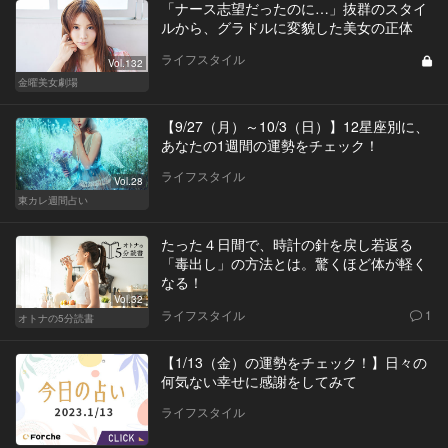
「ナース志望だったのに…」抜群のスタイ
ルから、グラドルに変貌した美女の正体
ライフスタイル
Vol.132
金曜美女劇場
【9/27（月）～10/3（日）】12星座別に、
あなたの1週間の運勢をチェック！
ライフスタイル
Vol.28
東カレ週間占い
たった４日間で、時計の針を戻し若返る
「毒出し」の方法とは。驚くほど体が軽く
なる！
Vol.32
ライフスタイル
1
オトナの5分読書
【1/13（金）の運勢をチェック！】日々の
何気ない幸せに感謝をしてみて
ライフスタイル