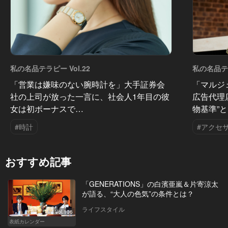
私の名品テラピー Vol.22
私の名品テラ
「営業は嫌味のない腕時計を」大手証券会
「マルジ
社の上司が放った一言に、社会人1年目の彼
広告代理
女は初ボーナスで…
物基準”
#時計
#アクセ
おすすめ記事
「GENERATIONS」の白濱亜嵐＆片寄涼太
が語る、“大人の色気”の条件とは？
ライフスタイル
Vol.106
表紙カレンダー