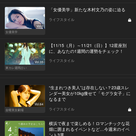
「女優美学」新たな木村文乃の姿に迫る
ライフスタイル
Vol.1
女優美学
【11/15（月）～11/21（日）】12星座別
に、あなたの1週間の運勢をチェック！
ライフスタイル
Vol.35
東カレ週間占い
“生まれつき美人”は存在しない？23歳スレ
ンダー美女が10kg痩せて「モグラ女子」に
なるまで
Vol.64
ライフスタイル
金曜美女劇場
横浜で夜まで楽しめる！ロマンチックな花
畑に囲まれるイベントなど…今週末のイベ
ント3選