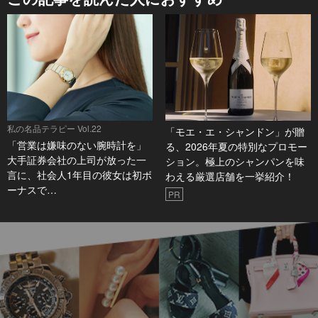
私の名品テラピー Vol.22
「モエ・エ・シャンドン」が贈
「営業は嫌味のない腕時計を」
る、2026年夏の特別なプロモー
大手証券会社の上司が放った一
ション。極上のシャンパンを味
言に、社会人1年目の彼女は初ボ
わえる厳選店舗を一挙紹介！
ーナスで…
PR