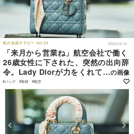
私の名品テラピー Vol.23
2024.04.10
「来月から営業ね」航空会社で働く
26歳女性に下された、突然の出向辞
令。Lady Diorが力をくれて…
の画像
#バッグ
#取材
#航空