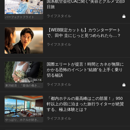
国系航空会社CAに聞く“美容とグルメ”2泊3
日旅
Vol.11
ライフスタイル
パーフェクトフライト
【WEB限定カットも】カウンターデート
で、田中 圭にじっと見つめられたら…？
ライフスタイル
国際エリートが提言！時間とカネが無限に
かかる恐怖のイベント“結婚”を上手く乗り
切る秘訣
Vol.14
ライフスタイル
東洋経済：『最強の働き方』『一流の育て方』
「都内ホテルの最高峰はこの部屋！」950
軒以上の宿に泊まった旅行ライターが絶賛
する、極上体験とは？
Vol.39
ライフスタイル
やっぱり、ホテルが好き。