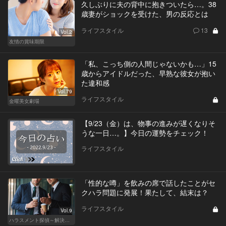
久しぶりに夫の背中に抱きついたら…。38
歳妻がショックを受けた、男の反応とは
ライフスタイル
13
Vol.2
友情の賞味期限
「私、こっち側の人間じゃないかも…」15
歳からアイドルだった、早熟な彼女が抱い
た違和感
Vol.79
ライフスタイル
金曜美女劇場
【9/23（金）は、物事の進みが遅くなりそ
うな一日…。】今日の運勢をチェック！
ライフスタイル
「性的な噂」を飲みの席で話したことがセ
クハラ問題に発展！果たして、結末は？
ライフスタイル
Vol.9
ハラスメント探偵～解決編～