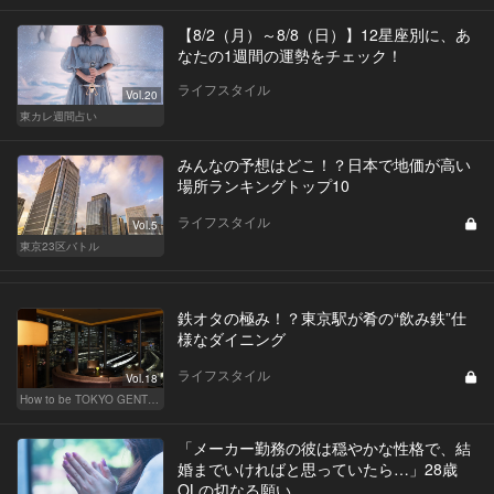
【8/2（月）～8/8（日）】12星座別に、あ
なたの1週間の運勢をチェック！
ライフスタイル
Vol.20
東カレ週間占い
みんなの予想はどこ！？日本で地価が高い
場所ランキングトップ10
ライフスタイル
Vol.5
東京23区バトル
鉄オタの極み！？東京駅が肴の“飲み鉄”仕
様なダイニング
ライフスタイル
Vol.18
How to be TOKYO GENTS 東京人よ、紳士たれ！
「メーカー勤務の彼は穏やかな性格で、結
婚までいければと思っていたら…」28歳
OLの切なる願い