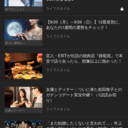
Vol.2
ライフスタイル
神プロジェクト
【9/20（月）～9/26（日）】12星座別に、
あなたの1週間の運勢をチェック！
ライフスタイル
Vol.27
東カレ週間占い
芸人・EXITが伝説の焼肉店『静龍苑』で本
音で語り合ったら、想像以上に熱かった！
ライフスタイル
女優とディナー：ついに来た前田敦子との
ガチンコデート実況中継！（1話読み切
り）
Vol.5
ライフスタイル
女優とディナー
「まだ結婚したくないと言われて…」年上