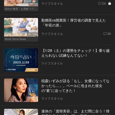
ライフスタイル
24
Vol.10
現代の“教育・お受験”リアルドキュメント
勤務医vs開業医！厚労省の調査で見えた
「年収の差」
ライフスタイル
39
Vol.109
World Trend News
【1/28（土）の運勢をチェック！】乗り越
えられない試練なんてない！
ライフスタイル
稲森いずみが語る「もし、女優になってな
かったら…」。ベールに包まれた彼女
の“素”に迫ってきた！
ライフスタイル
連休の「渡韓美容」は、まだ間に合う！韓