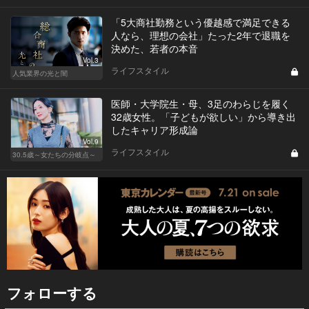
「5大商社勤務という優越感で満足できる
人なら、理想の会社」たった2年で退職を
決めた、若者の本音
Vol.3
ライフスタイル
人気業界の光と闇
医師・大学院生・母、3足のわらじを履く
32歳女性。「子どもが欲しい」から導き出
したキャリア形成論
Vol.9
ライフスタイル
30.5歳～女たちの分岐点～
フォローする