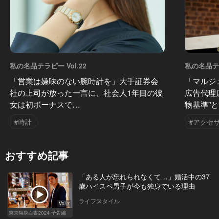
私の名品テラピー Vol.22
私の名品テラ
「営業は嫌味のない腕時計を」大手証券会
「マルジ
社の上司が放った一言に、社会人1年目の彼
広告代理
女は初ボーナスで…
物基準”
#時計
#アクセ
おすすめ記事
「ある人が忘れられなくて…」婚活中の37
歳ハイスペ男子が今も独身でいる理由
ライフスタイル
Vol.7
東京独身白書2024 予告編