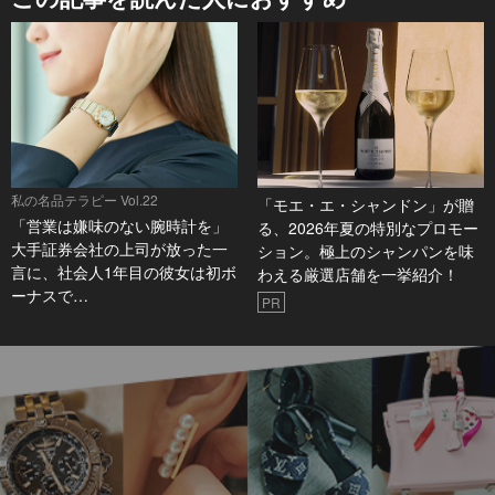
私の名品テラピー Vol.22
「モエ・エ・シャンドン」が贈
「営業は嫌味のない腕時計を」
る、2026年夏の特別なプロモー
大手証券会社の上司が放った一
ション。極上のシャンパンを味
言に、社会人1年目の彼女は初ボ
わえる厳選店舗を一挙紹介！
ーナスで…
PR