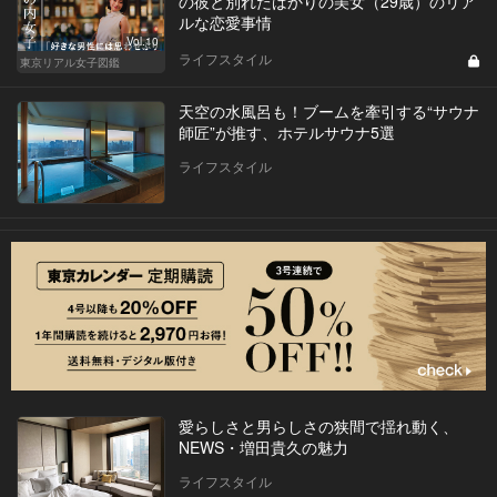
の彼と別れたばかりの美女（29歳）のリア
ルな恋愛事情
Vol.10
ライフスタイル
東京リアル女子図鑑
天空の水風呂も！ブームを牽引する“サウナ
師匠”が推す、ホテルサウナ5選
ライフスタイル
愛らしさと男らしさの狭間で揺れ動く、
NEWS・増田貴久の魅力
ライフスタイル