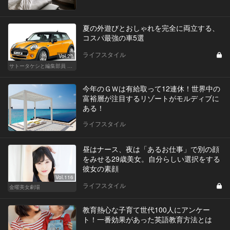
夏の外遊びとおしゃれを完全に両立する、
コスパ最強の車5選
ライフスタイル
Vol.23
サトータケシと編集部員 船山の"CAR GENTSへの道"
今年のＧＷは有給取って12連休！世界中の
富裕層が注目するリゾートがモルディブに
ある！
ライフスタイル
昼はナース、夜は「あるお仕事」で別の顔
をみせる29歳美女。自分らしい選択をする
彼女の素顔
Vol.116
ライフスタイル
金曜美女劇場
教育熱心な子育て世代100人にアンケー
ト！一番効果があった英語教育方法とは