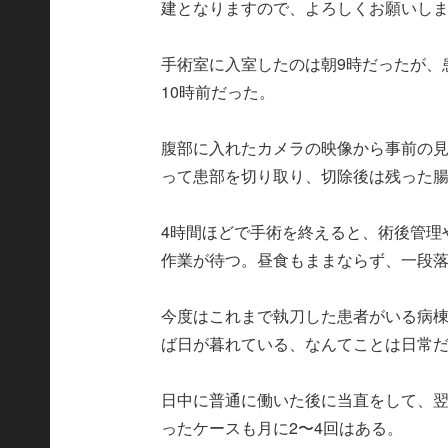
建となりますので、よろしくお願いし
手術室に入室したのは朝9時だったが、
10時前だった。
腹部に入れたカメラの映像から事前の
って患部を切り取り、切除後は残った
4時間ほどで手術を終えると、術後管理
作業が待つ。昼食もままならず、一段
今度はこれまで執刀した患者がいる病
ば日が暮れている、なんてことは日常
日中に普通に働いた後に当直をして、翌
ったケースも月に2〜4回はある。