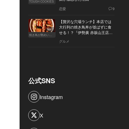
TOUGH COOKIES
恋愛
9
【贅沢な穴場ランチ】本店では
大行列の焼き鳥丼が並ばずに食
Vol.7
せる！？『伊勢廣 赤坂山王店』
焼き鳥が艶めいてきた
へ
グルメ
公式SNS
Instagram
X