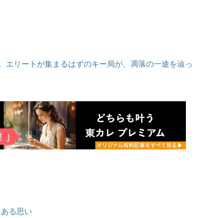
数。エリートが集まるはずのキー局が、凋落の一途を辿っ
にある思い