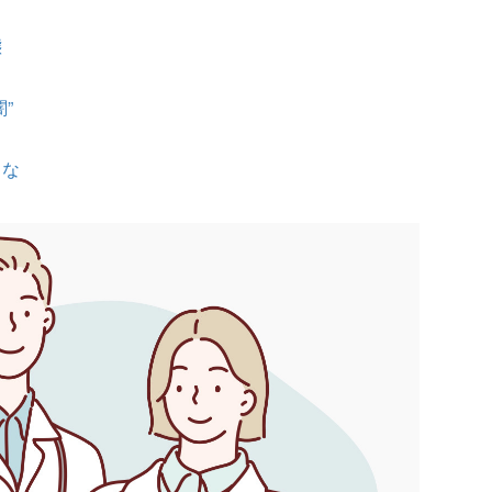
態
”
うな