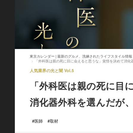
東京カレンダー | 最新のグルメ、洗練されたライフスタイル情報
「外科医は親の死に目に会えると思うな」覚悟を決めて消化
人気業界の光と闇 Vol.5
「外科医は親の死に目
消化器外科を選んだが
#医師
#取材