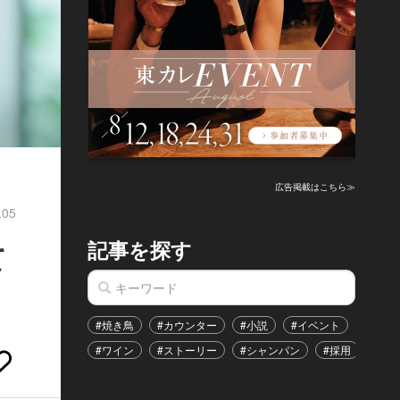
広告掲載はこちら≫
.05
記事を探す
て
#焼き鳥
#カウンター
#小説
#イベント
#港区
#ワイン
#ストーリー
#シャンパン
#採用
#恋