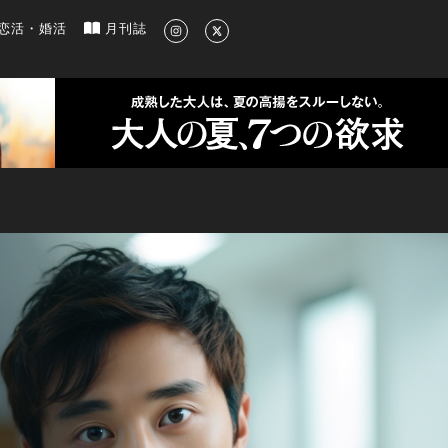
新のグルメ、洗練されたライフスタイル情報
恋活・婚活
月刊誌