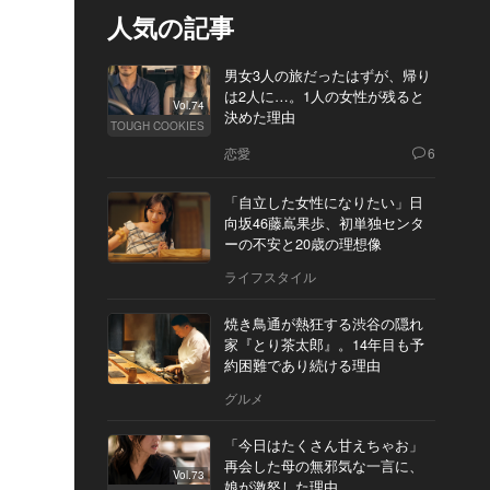
人気の記事
男女3人の旅だったはずが、帰り
は2人に…。1人の女性が残ると
Vol.74
決めた理由
TOUGH COOKIES
恋愛
6
「自立した女性になりたい」日
向坂46藤嶌果歩、初単独センタ
ーの不安と20歳の理想像
ライフスタイル
焼き鳥通が熱狂する渋谷の隠れ
家『とり茶太郎』。14年目も予
約困難であり続ける理由
グルメ
「今日はたくさん甘えちゃお」
再会した母の無邪気な一言に、
Vol.73
娘が激怒した理由