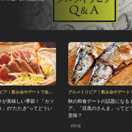
ビア！飲み会やデートで会話
グルメトリビア！飲み会やデート
＆A Vol.15
のネタになるQ＆A Vol.14
オが美味しい季節！「カツ
秋の和食デートの話題になる
き」の“たたき”ってどうい
ア。「目黒のさんま」ってど
意味？
#和食