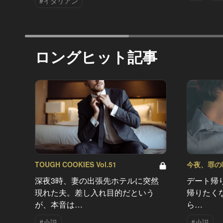
#イタリアン
ロングヒット記事
TOUGH COOKIES Vol.51
今夜、罪の味を
深夜3時、妻の出張先ホテルに突然
デート帰
現れた夫。差し入れ目的だという
帰りたく
が、本音は…
ら…
#小説
#小説