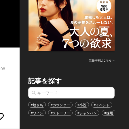
広告掲載はこちら≫
.08
記事を探す
#焼き鳥
#カウンター
#小説
#イベント
#港区
#ワイン
#ストーリー
#シャンパン
#採用
#恋