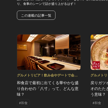
り、食事のシーンで話が盛り上がるはず！
この連載の記事一覧
グルメトリビア！飲み会やデートで会話
グルメトリ
のネタになるQ＆A Vol.16
のネタになるQ
和食店で最初に出てくる華やかな盛
戻りガツ
り合わせの「八寸」って、どんな意
オのたた
味？
う意味？
#和食
#和食