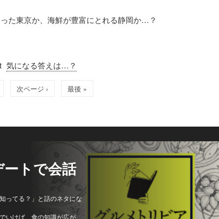
あった東京か、海鮮が豊富にとれる静岡か…？
気になる答えは…？
次ページ ›
最後 »
デートで会話
知ってる？」と話のネタにな
でいけば、食の知識が広が