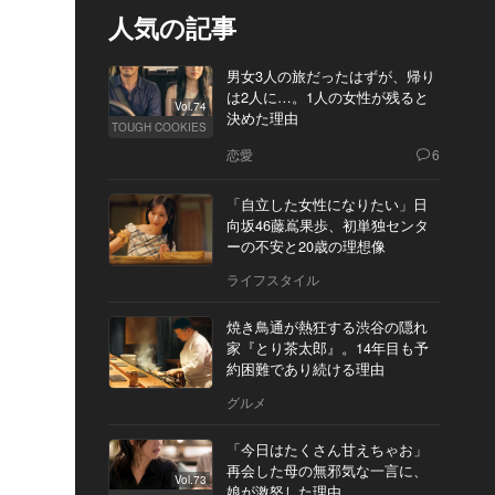
人気の記事
男女3人の旅だったはずが、帰り
は2人に…。1人の女性が残ると
Vol.74
決めた理由
TOUGH COOKIES
恋愛
6
「自立した女性になりたい」日
向坂46藤嶌果歩、初単独センタ
ーの不安と20歳の理想像
ライフスタイル
焼き鳥通が熱狂する渋谷の隠れ
家『とり茶太郎』。14年目も予
約困難であり続ける理由
グルメ
「今日はたくさん甘えちゃお」
再会した母の無邪気な一言に、
Vol.73
娘が激怒した理由