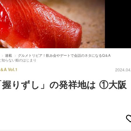
連載
グルメトリビア！飲み会やデートで会話のネタになるQ＆A
と知らない鮨のはじまり
Vol.1
2024.04
握りずし」の発祥地は ①大阪