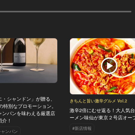
エ・シャンドン」が贈る、
きちんと旨い激辛グルメ Vol.2
夏の特別なプロモーション。
激辛2倍にむせ返る！大人気
ャンパンを味わえる厳選店
ーメン味仙が東京２号店オー
紹介！
#新店情報
シャンパン