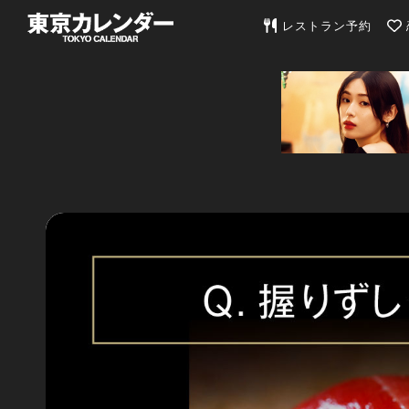
東京カレンダー | 最
レストラン予約