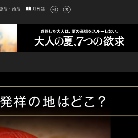
新のグルメ、洗練されたライフスタイル情報
恋活・婚活
月刊誌