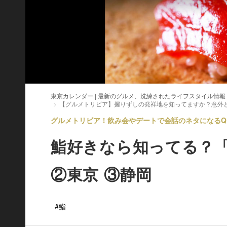
東京カレンダー | 最新のグルメ、洗練されたライフスタイル情報
【グルメトリビア】握りずしの発祥地を知ってますか？意外
グルメトリビア！飲み会やデートで会話のネタになるQ＆A 
鮨好きなら知ってる？「
②東京 ③静岡
#鮨