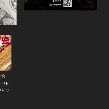
で会話
グルメトリビア！飲み会やデートで会話
グルメ
のネタになるQ＆A Vol.13
のネタにな
トリビ
「カツサンドって誰のために考案さ
そば屋
ういう
れたか知ってる？」洋食にまつわる
き、１
トリビア！
かりま
#洋食
#蕎麦