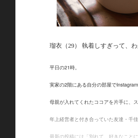
瑠衣（29） 執着しすぎって、
平日の21時。
実家の2階にある自分の部屋でInstag
母親が入れてくれたココアを片手に、
年上経営者と付き合っていた友達・千
最新の投稿には「別れて、好きなことに邁進.