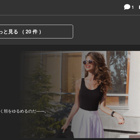
1
っと見る （ 20 件 ）
く頬をゆるめるのだ――。