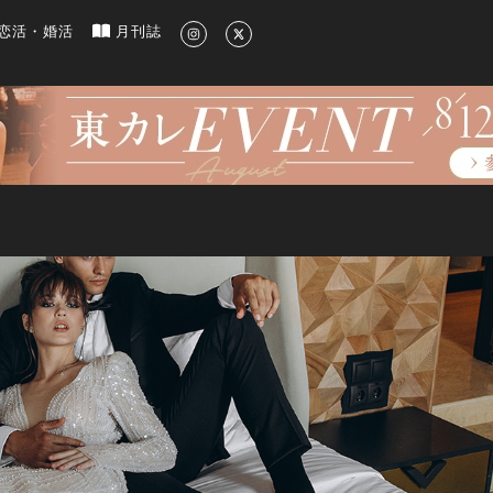
新のグルメ、洗練されたライフスタイル情報
恋活・婚活
月刊誌