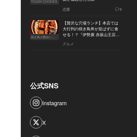
TOUGH COOKIES
恋愛
9
【贅沢な穴場ランチ】本店では
大行列の焼き鳥丼が並ばずに食
Vol.7
せる！？『伊勢廣 赤坂山王店』
焼き鳥が艶めいてきた
へ
グルメ
公式SNS
Instagram
X