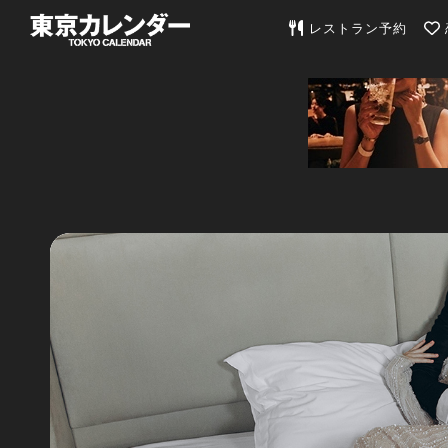
東京カレンダー | 最
レストラン予約