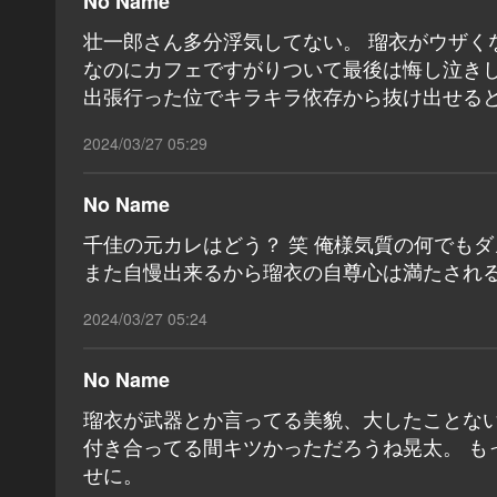
No Name
壮一郎さん多分浮気してない。 瑠衣がウザく
なのにカフェですがりついて最後は悔し泣きし
出張行った位でキラキラ依存から抜け出せると
2024/03/27 05:29
No Name
千佳の元カレはどう？ 笑 俺様気質の何でも
また自慢出来るから瑠衣の自尊心は満たされる
2024/03/27 05:24
No Name
瑠衣が武器とか言ってる美貌、大したことな
付き合ってる間キツかっただろうね晃太。 も
せに。