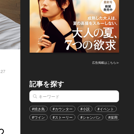
広告掲載はこちら≫
.27
記事を探す
」
#焼き鳥
#カウンター
#小説
#イベント
#港区
#ワイン
#ストーリー
#シャンパン
#採用
#恋