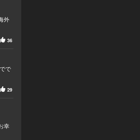
海外
36
稿でで
29
お幸