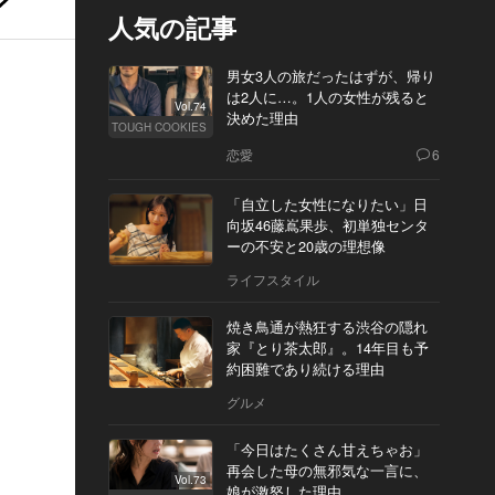
人気の記事
男女3人の旅だったはずが、帰り
は2人に…。1人の女性が残ると
Vol.74
決めた理由
TOUGH COOKIES
恋愛
6
「自立した女性になりたい」日
向坂46藤嶌果歩、初単独センタ
ーの不安と20歳の理想像
ライフスタイル
焼き鳥通が熱狂する渋谷の隠れ
家『とり茶太郎』。14年目も予
約困難であり続ける理由
グルメ
「今日はたくさん甘えちゃお」
再会した母の無邪気な一言に、
Vol.73
娘が激怒した理由