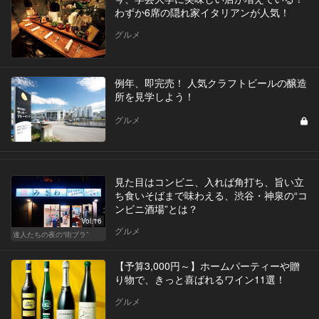
わずか6席の隠れ家イタリアンが人気！
グルメ
例年、即完売！ 人気クラフトビールの醸造
所を見学しよう！
グルメ
見た目はコンビニ、入れば角打ち、旨い立
ち食いそばまで味わえる、渋谷・神泉の“コ
ンビニ酒場”とは？
Vol.16
グルメ
達人たちの夜の“街ブラ”
【予算3,000円～】ホームパーティーや贈
り物で、きっと喜ばれるワイン11選！
グルメ