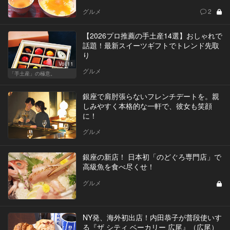
グルメ
2
【2026プロ推薦の手土産14選】おしゃれで
話題！最新スイーツギフトでトレンド先取
り
Vol.11
グルメ
「手土産」の極意。
銀座で肩肘張らないフレンチデートを。親
しみやすく本格的な一軒で、彼女も笑顔
に！
グルメ
銀座の新店！ 日本初「のどぐろ専門店」で
高級魚を食べ尽くせ！
グルメ
NY発、海外初出店！内田恭子が普段使いす
る『ザ シティ ベーカリー 広尾』（広尾）