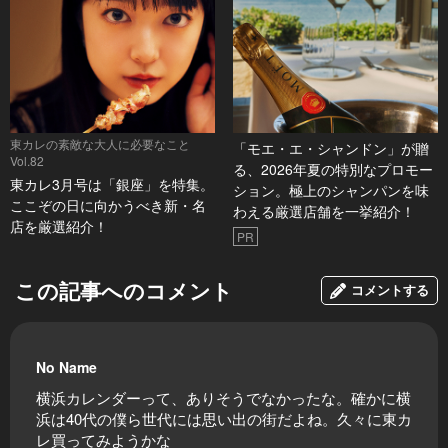
東カレの素敵な大人に必要なこと
「モエ・エ・シャンドン」が贈
Vol.82
る、2026年夏の特別なプロモー
東カレ3月号は「銀座」を特集。
ション。極上のシャンパンを味
ここぞの日に向かうべき新・名
わえる厳選店舗を一挙紹介！
店を厳選紹介！
PR
この記事へのコメント
コメントする
No Name
横浜カレンダーって、ありそうでなかったな。確かに横
浜は40代の僕ら世代には思い出の街だよね。久々に東カ
レ買ってみようかな