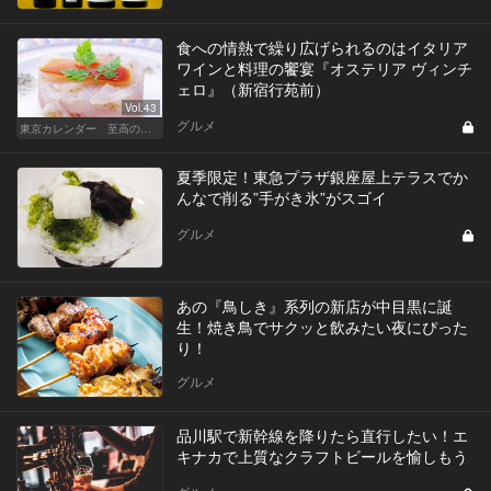
食への情熱で繰り広げられるのはイタリア
ワインと料理の饗宴『オステリア ヴィンチ
ェロ』（新宿行苑前）
Vol.43
グルメ
東京カレンダー 至高の名店シリーズ
夏季限定！東急プラザ銀座屋上テラスでか
んなで削る”手がき氷”がスゴイ
グルメ
あの『鳥しき』系列の新店が中目黒に誕
生！焼き鳥でサクッと飲みたい夜にぴった
り！
グルメ
品川駅で新幹線を降りたら直行したい！エ
キナカで上質なクラフトビールを愉しもう