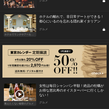
グルメ
ホテルの離れで、非日常デートができる！
都心にいるのを忘れる隠れ家イタリアン
グルメ
Vol.6
ホテルでランチやアペを楽しもう！東京の名店へ
女性は毎日シャンパン半額！絶品の牡蠣が
お得な恵比寿のオイスターバーに行くしか
ない！
Vol.1
グルメ
教えたくない秘密のグルメ