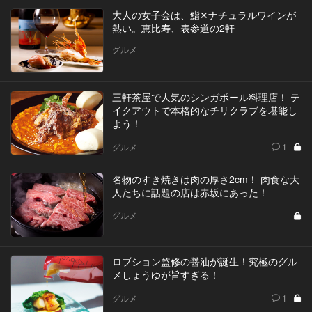
大人の女子会は、鮨✕ナチュラルワインが
熱い。恵比寿、表参道の2軒
グルメ
三軒茶屋で人気のシンガポール料理店！ テ
イクアウトで本格的なチリクラブを堪能し
よう！
グルメ
1
名物のすき焼きは肉の厚さ2cm！ 肉食な大
人たちに話題の店は赤坂にあった！
グルメ
ロブション監修の醤油が誕生！究極のグル
メしょうゆが旨すぎる！
グルメ
1