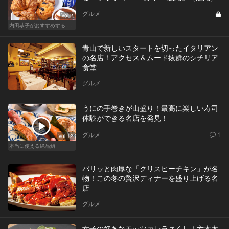
グルメ
Vol.2
内田恭子がおすすめする 「秘密の広尾」
青山で新しいスタートを切ったイタリアン
の名店！アクセス＆ムード抜群のシチリア
食堂
グルメ
うにの手巻きが山盛り！最高に楽しい寿司
体験ができる名店を発見！
グルメ
1
Vol.12
本当に使える絶品鮨
パリッと肉厚な「クリスピーチキン」が名
物！この冬の贅沢ディナーを盛り上げる名
店
グルメ
女子の好きなモッツァレラ尽くし！六本木