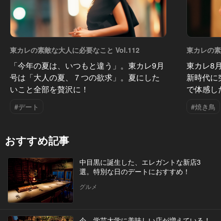
東カレの素敵な大人に必要なこと Vol.112
東カレの素敵
「今年の夏は、いつもと違う」。東カレ9月
東カレ8
号は「大人の夏、７つの欲求」。夏にした
新時代に
いこと全部を贅沢に！
で体感し
#デート
#焼き鳥
おすすめ記事
中目黒に誕生した、エレガントな新店3
選。特別な日のデートにおすすめ！
グルメ
今、学芸大学に美味しい店が増えている！