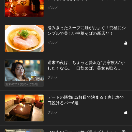
グルメ
澄みきったスープに麺がおよぐ！究極にシ
ンプルで美しい中華そばの新店だ！
グルメ
週末の夜は、ちょっと贅沢な“お家飲み”が
したくなる。一口飲めば、美女も唸る…
グルメ
Vol.2
週末のプチ贅沢～ご当地グルメ～
デートの勝負は2軒目で決まる！恵比寿で
口説けるバー6選
グルメ
いつものデートにサプライズを！ここ一番