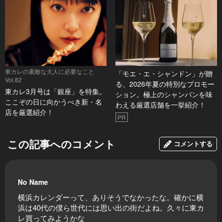
東カレの素敵な大人に必要なこと
「モエ・エ・シャンドン」が贈
Vol.82
る、2026年夏の特別なプロモー
東カレ3月号は「銀座」を特集。
ション。極上のシャンパンを味
ここぞの日に向かうべき新・名
わえる厳選店舗を一挙紹介！
店を厳選紹介！
PR
この記事へのコメント
コメントする
No Name
横浜カレンダーって、ありそうでなかったな。確かに横
浜は40代の僕ら世代には思い出の街だよね。久々に東カ
レ買ってみようかな