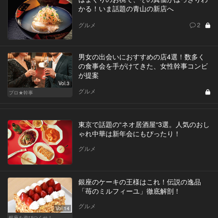
かる！いま話題の青山の新店へ
グルメ
2
男女の出会いにおすすめの店4選！数多く
の食事会を手がけてきた、女性幹事コンビ
が提案
Vol.3
グルメ
プロ★幹事
東京で話題の“ネオ居酒屋“3選。人気のおし
ゃれ中華は新年会にもぴったり！
グルメ
銀座のケーキの王様はこれ！伝説の逸品
「苺のミルフィーユ」徹底解剖！
グルメ
Vol.14
銀座を遊びつくせ！