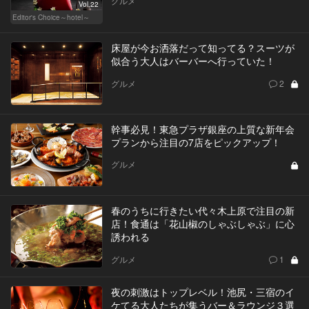
グルメ
Vol.22
Editor's Choice～hotel～
床屋が今お洒落だって知ってる？スーツが
似合う大人はバーバーへ行っていた！
グルメ
2
幹事必見！東急プラザ銀座の上質な新年会
プランから注目の7店をピックアップ！
グルメ
春のうちに行きたい代々木上原で注目の新
店！食通は「花山椒のしゃぶしゃぶ」に心
誘われる
グルメ
1
夜の刺激はトップレベル！池尻・三宿のイ
ケてる大人たちが集うバー＆ラウンジ３選