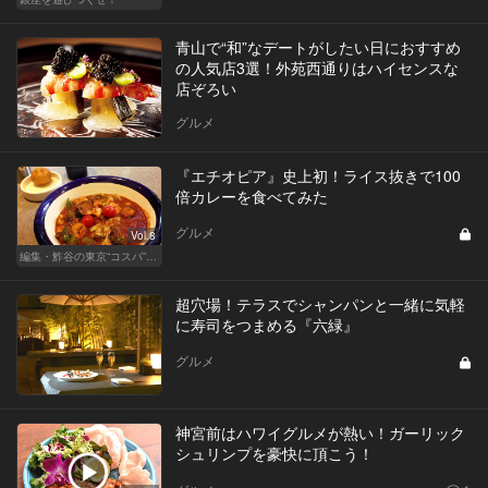
青山で“和”なデートがしたい日におすすめ
の人気店3選！外苑西通りはハイセンスな
店ぞろい
グルメ
『エチオピア』史上初！ライス抜きで100
倍カレーを食べてみた
グルメ
Vol.8
編集・鮓谷の東京“コスパ”カレンダー
超穴場！テラスでシャンパンと一緒に気軽
に寿司をつまめる『六緑』
グルメ
神宮前はハワイグルメが熱い！ガーリック
シュリンプを豪快に頂こう！