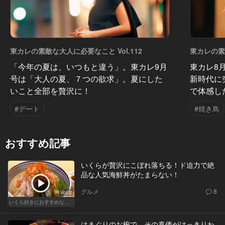
東カレの素敵な大人に必要なこと Vol.112
東カレの素敵
「今年の夏は、いつもと違う」。東カレ9月
東カレ8
号は「大人の夏、７つの欲求」。夏にした
新時代に
いこと全部を贅沢に！
で体感し
#デート
#焼き鳥
おすすめ記事
いくらが贅沢にこぼれ落ちる！ド迫力で絶
品な人気海鮮丼がたまらない！
グルメ
8
Vol.2
いくら好きにおすすめな東京の人気店！
はまぐりのお椀で、その真価がはっきりわ