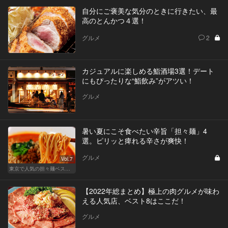
自分にご褒美な気分のときに行きたい、最
高のとんかつ４選！
グルメ
2
カジュアルに楽しめる鮨酒場3選！デート
にもぴったりな“鮨飲み”がアツい！
グルメ
暑い夏にこそ食べたい辛旨「担々麺」4
選。ピリッと痺れる辛さが爽快！
グルメ
Vol.7
東京で人気の担々麺ベストセレクション！
【2022年総まとめ】極上の肉グルメが味わ
える人気店、ベスト8はここだ！
グルメ