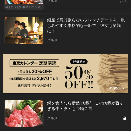
グルメ
1
Vol.13
教えたくない秘密のグルメ
銀座で肩肘張らないフレンチデートを。親
しみやすく本格的な一軒で、彼女も笑顔
に！
グルメ
鍋を食うなら断然"肉鍋"！この肉鍋が旨す
ぎる牛・豚・もつ鍋７選
グルメ