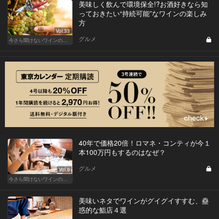
美味しく飲んで環境保全!?お酒好きなら知
っておきたい“持続可能”なワインの楽しみ
方
Vol.33
グルメ
今さら聞けないワインの基礎知識
40年で価格20倍！ロマネ・コンティが今１
本100万円もするのはなぜ？
グルメ
Vol.9
今さら聞けないワインの基礎知識
美味いネタでワインがグイグイすすむ、蠱
惑的な鮨店４選