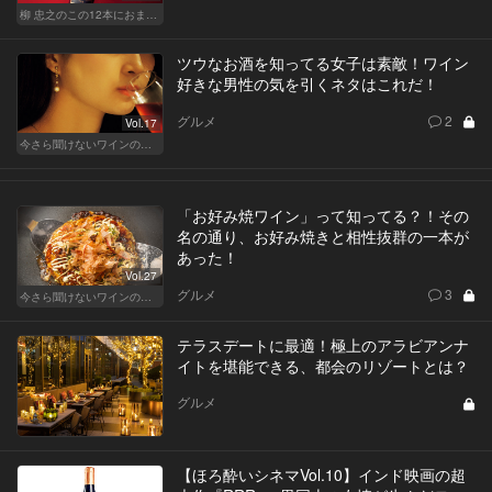
柳 忠之のこの12本におまかせ
ツウなお酒を知ってる女子は素敵！ワイン
好きな男性の気を引くネタはこれだ！
グルメ
2
Vol.17
今さら聞けないワインの基礎知識
「お好み焼ワイン」って知ってる？！その
名の通り、お好み焼きと相性抜群の一本が
あった！
Vol.27
グルメ
3
今さら聞けないワインの基礎知識
テラスデートに最適！極上のアラビアンナ
イトを堪能できる、都会のリゾートとは？
グルメ
【ほろ酔いシネマVol.10】インド映画の超