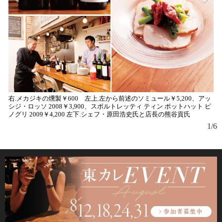
右.メカジキの燻製￥600 左上.左から前述のソミュール￥5,200、アッ
岩
シジ・ロッソ 2008￥3,900、スポルトレッティ ティン ポットハット ピ
ト
ノグリ 2009￥4,200 左下.シェフ・原田浩史氏と店長の熊谷貢氏
な
1/6