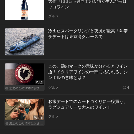
大作『RRR』×男同士の友情が生んだモロ
ッコワイン
グルメ
冷えたスパークリングと夜風が最高！熱帯
夜デートは東京湾クルーズで
この、鶏のマークの意味が分かるとワイン
通！イタリアワインの一部に貼られる、シ
ンボルの意味とは？
Vol.2
グルメ
4
柳 忠之のこの12本におまかせ
お家デートでのムードづくりに一役買う、
ラグジュアリーな大人のワイン！
グルメ
Vol.15
柳 忠之のこの12本におまかせ