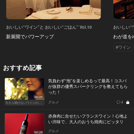
おいしい“ワイン”と おいしい“ごはん” Vol.10
おいしい“ワ
新展開でパワーアップ
わが道を
#ワイン
おすすめ記事
気負わず“泡”を楽しめるって最高！コスパ
が抜群の優秀スパークリングを教えてもら
った！
Vol.25
グルメ
4
今さら聞けないワインの基礎知識
赤身肉に合せたいフランスワイン！心地よ
い渋味で、大人のおうち焼肉にピッタリ
グルメ
Vol.26