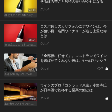
そるほろ苦さと独特の香りがクセになる
グルメ
Vol.22
柳 忠之のこの12本におまかせ
コスパ良しのカリフォルニアワインは、今
が狙い目！名門ワイナリーが造る上質な赤
とは
Vol.21
グルメ
柳 忠之のこの12本におまかせ
「全部僕に任せて」。レストランでワイン
を選ばせてくれない彼は、やっぱりナシ？
グルメ
7
Vol.11
今さら聞けないワインの基礎知識
ワインのプロ『コンラッド東京』小野寺氏
が日本酒で乾杯する至高の鮨とは
グルメ
Vol.3
あの有名レストランのスタッフが薦める名店 〜メートル・ド・テル 小野寺 透（コンラッド東京）〜