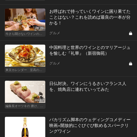
お呼ばれで持っていくワインに困り果てた
ことはない？これを読めば最良の一本が分
かる！
Vol.20
グルメ
今さら聞けないワインの基礎知識
中国料理と世界のワインとのマリアージュ
を愉しむ『礼華』（新宿御苑）
グルメ
Vol.30
東京カレンダー 至高の名店シリーズ
日仏対決。ワインにうるさいフランス人
を、焼鳥店に連れていってみた
Vol.27
編集長オーツキの 磨け、バカ舌！ 学べ、オトナの遊び
バカリズム脚本のウェディングコメディー
映画×開放的にぐびぐび飲めるスパークリ
ングワイン