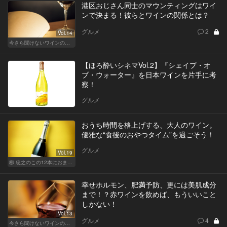
港区おじさん同士のマウンティングはワイ
ンで決まる！彼らとワインの関係とは？
グルメ
2
Vol.14
今さら聞けないワインの基礎知識
【ほろ酔いシネマVol.2】『シェイプ・オ
ブ・ウォーター』を日本ワインを片手に考
察！
グルメ
おうち時間を格上げする、大人のワイン。
優雅な“食後のおやつタイム”を過ごそう！
グルメ
Vol.19
柳 忠之のこの12本におまかせ
幸せホルモン、肥満予防、更には美肌成分
まで！？赤ワインを飲めば、もういいこと
しかない！
Vol.13
グルメ
4
今さら聞けないワインの基礎知識