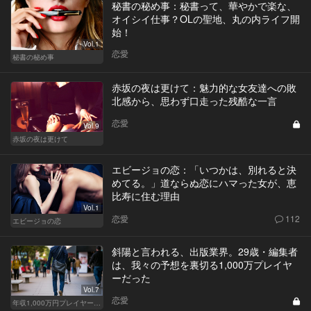
秘書の秘め事：秘書って、華やかで楽な、
オイシイ仕事？OLの聖地、丸の内ライフ開
始！
Vol.1
恋愛
秘書の秘め事
赤坂の夜は更けて：魅力的な女友達への敗
北感から、思わず口走った残酷な一言
恋愛
Vol.9
赤坂の夜は更けて
エビージョの恋：「いつかは、別れると決
めてる。」道ならぬ恋にハマった女が、恵
比寿に住む理由
Vol.1
恋愛
112
エビージョの恋
斜陽と言われる、出版業界。29歳・編集者
は、我々の予想を裏切る1,000万プレイヤ
ーだった
Vol.7
恋愛
年収1,000万円プレイヤーの家計簿