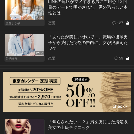
LINEの連絡がマメすぎる男にご用心！2回
目のデートで明かされた、男の恐ろしい本
性とは
Vol.5
恋愛
127
男運ナシ子
「あなたが美しいせいで…」職場の後輩男
子から受けた突然の告白に、女が狼狽えた
ワケ
Vol.7
恋愛
59
美活時代
「焦らされたい…？」男を虜にした清楚系
美女の上級テクニック