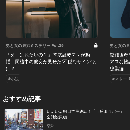
男と女の東京ミステリー Vol.39
男と女の東京
「え…別れたいの？」29歳証券マンが動
複雑怪奇
揺。同棲中の彼女が見せた“不穏なサイン”と
アスな物
は？
総集編
#小説
#ストー
おすすめ記事
いよいよ明日で最終話！「五反田ラバー」
全話総集編
恋愛
Vol.10