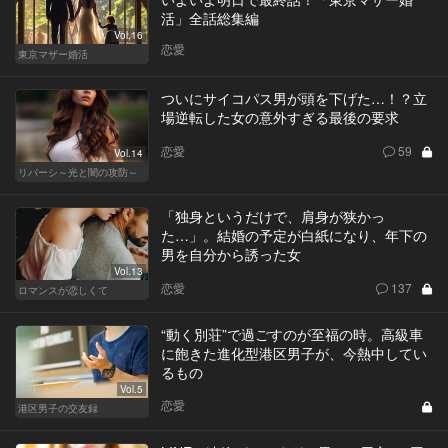
活」全話総集編
Vol.16
恋愛
東京マザー婚活
ついにサイコパス男が頭を下げた…！？立
場逆転した女の意外すぎる最後の要求
恋愛
59
Vol.14
リバーシ～光と闇の攻防～
「独身というだけで、肩身が狭かっ
た…」。結婚の予定が白紙になり、年下の
男を自分から誘った女
Vol.13
恋愛
137
ロマンスが恋しくて
“動く別荘”で過ごすのが至福の時。高級車
に飽きた進化型港区男子が、今熱中してい
るもの
Vol.5
恋愛
港区男子の交友録