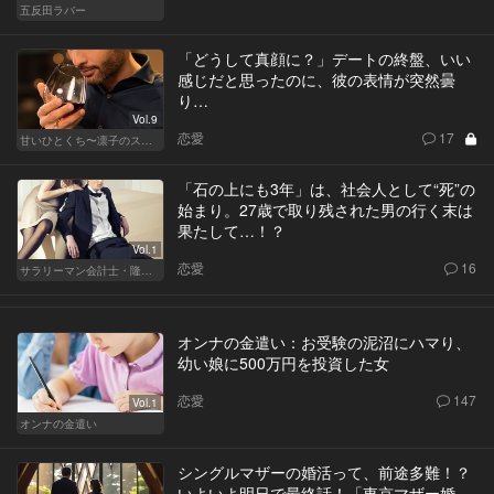
五反田ラバー
「どうして真顔に？」デートの終盤、いい
感じだと思ったのに、彼の表情が突然曇
り…
Vol.9
恋愛
17
甘いひとくち〜凛子のスイーツ探訪記〜
「石の上にも3年」は、社会人として“死”の
始まり。27歳で取り残された男の行く末は
果たして…！？
Vol.1
恋愛
16
サラリーマン会計士・隆一の迷い
オンナの金遣い：お受験の泥沼にハマり、
幼い娘に500万円を投資した女
恋愛
147
Vol.1
オンナの金遣い
シングルマザーの婚活って、前途多難！？
いよいよ明日で最終話！「東京マザー婚