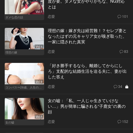
度が要。ダメな女がやりがちな、NG対応
とは
Vol.1
恋愛
101
ダメな恋の話
理想の嫁：嫁ぎ先は経営難！？セレブ妻と
なったはずの元キャリア女が嗅ぎ取った、
一家に隠された真実
Vol.1
恋愛
83
理想の嫁
「好き勝手するなら、離婚してからにし
ろ」支配的な結婚生活を迫る夫に、妻が出
した答え
Vol.9
恋愛
34
コンパス〜28歳、人生の羅針盤〜
女の嘘：「私、一人じゃ生きていけな
い…」男が簡単に騙される“子鹿女”の裏の
顔
Vol.1
恋愛
152
女の嘘