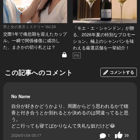
男と女の東京ミステリー Vol.24
「モエ・エ・シャンドン」が贈
交際1年で倦怠期を迎えたカップ
る、2026年夏の特別なプロモー
ル。一瞬で関係修復に成功し
ション。極上のシャンパンを味
た、まさかの切り札とは？
わえる厳選店舗を一挙紹介！
PR
この記事へのコメント
コメントする
No Name
自分が好きかどうかより、周囲からどう思われるかで穂
香と付き合うとか別れるとか決めるのは間違ってると思
う。
どこ行っても寝てばかりなんて失礼な奴だけど😂
2024/01/04 05:17
1
39