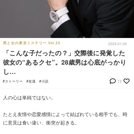
男と女の東京ミステリー Vol.25
2024.01.04
「こんな子だったの？」交際後に発覚した
彼女の“あるクセ”。28歳男は心底がっかり
し…
#ストーリー
#友達
#小説
12
人の心は単純ではない。
たとえ友情や恋愛感情によって結ばれている相手でも、時
に意見は食い違い、衝突が起きる。