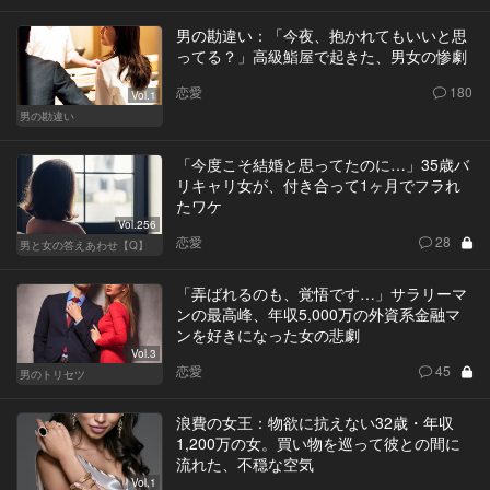
男の勘違い：「今夜、抱かれてもいいと思
ってる？」高級鮨屋で起きた、男女の惨劇
恋愛
180
Vol.1
男の勘違い
「今度こそ結婚と思ってたのに…」35歳バ
リキャリ女が、付き合って1ヶ月でフラれ
たワケ
Vol.256
恋愛
28
男と女の答えあわせ【Q】
「弄ばれるのも、覚悟です…」サラリーマ
ンの最高峰、年収5,000万の外資系金融マ
ンを好きになった女の悲劇
Vol.3
恋愛
45
男のトリセツ
浪費の女王：物欲に抗えない32歳・年収
1,200万の女。買い物を巡って彼との間に
流れた、不穏な空気
Vol.1