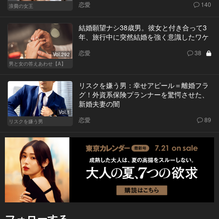
恋愛
140
浪費の女王
結婚願望ナシ38歳男。彼女と付き合って3
年、旅行中に突然結婚を強く意識したワケ
恋愛
38
Vol.292
男と女の答えあわせ【A】
リスクを嫌う男：幸せアピール＝離婚フラ
グ！外資系保険プランナーを驚愕させた、
新婚夫妻の闇
Vol.1
恋愛
89
リスクを嫌う男
フォローする