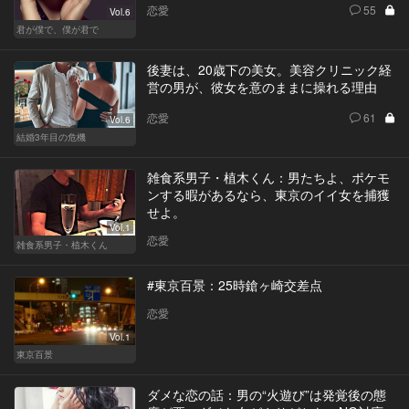
恋愛
55
Vol.6
君が僕で、僕が君で
後妻は、20歳下の美女。美容クリニック経
営の男が、彼女を意のままに操れる理由
恋愛
61
Vol.6
結婚3年目の危機
雑食系男子・植木くん：男たちよ、ポケモ
ンする暇があるなら、東京のイイ女を捕獲
せよ。
Vol.1
恋愛
雑食系男子・植木くん
#東京百景：25時鎗ヶ崎交差点
恋愛
Vol.1
東京百景
ダメな恋の話：男の“火遊び”は発覚後の態