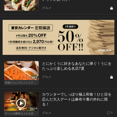
グルメ
とにかくうに好きなあなたに捧ぐ！うにを
たっぷり楽しめる名店7選
グルメ
Vol.2
究極のうにグルメリスティクル
カウンターでしっぽり極上和食！ひと目を
忍んだ大人デートは麻布十番の外れに限
る！
Vol.14
グルメ
1
デートの勝率が上がる店