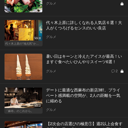
グルメ
代々木上原に詳しくなれる人気店６選！大
人がくつろげるセンスのいい良店
グルメ
Vol.8
代々木上原の"地元民"から愛される名店
暑い日はキーンと冷えたアイスが最高！い
ますぐ食べたいひんやりスイーツ6選！
グルメ
2
デートに最適な西麻布の新店3軒。プライ
ベート感満載の空間が、2人の距離を一気
に縮める
Vol.2
グルメ
「麻布」のこれから。
【2次会の店選びの極意①】週2以上会食す