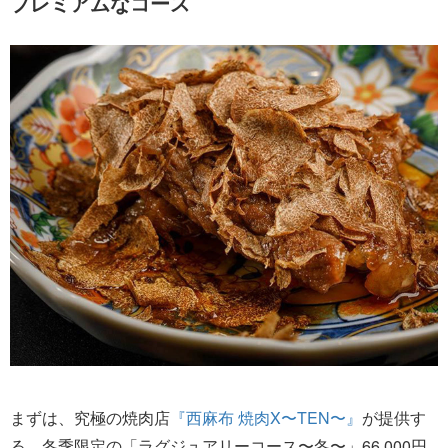
プレミアムなコース
まずは、究極の焼肉店
『西麻布 焼肉X〜TEN〜』
が提供す
る、冬季限定の「ラグジュアリーコース〜冬〜」66,000円