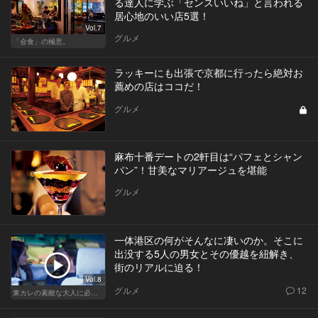
る達人に学ぶ「センスいいね」と言われる
居心地のいい店5選！
Vol.7
グルメ
「会食」の極意。
ラッキーにも出張で京都に行ったら絶対お
薦めの店はココだ！
グルメ
麻布十番デートの2軒目は“パフェとシャン
パン”！甘美なマリアージュを堪能
グルメ
一体港区の何がそんなに凄いのか。そこに
出没する5人の男女とその優越を紐解き、
街のリアルに迫る！
Vol.8
グルメ
12
東カレの素敵な大人に必要なこと