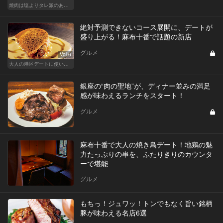
焼肉は塩よりタレ派のあなたへ！白米が欲しくなる！
絶対予測できないコース展開に、デートが
盛り上がる！麻布十番で話題の新店
グルメ
Vol.6
大人の港区デートに使いたい、秘密の隠れ家
銀座の“肉の聖地”が、ディナー並みの満足
感が味わえるランチをスタート！
グルメ
麻布十番で大人の焼き鳥デート！地鶏の魅
力たっぷりの串を、ふたりきりのカウンタ
ーで堪能
グルメ
もちっ！ジュワッ！トンでもなく旨い銘柄
豚が味わえる名店6選