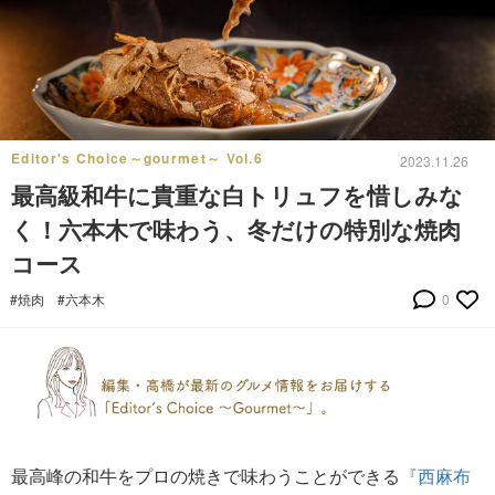
Editor's Choice～gourmet～ Vol.6
2023.11.26
最高級和牛に貴重な白トリュフを惜しみな
く！六本木で味わう、冬だけの特別な焼肉
コース
#焼肉
#六本木
0
最高峰の和牛をプロの焼きで味わうことができる
『西麻布