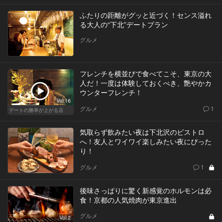
ふたりの距離がグッと近づく！センス溢れ
る大人の“下北”デートプラン
グルメ
フレンチを横並びで食べてこそ、東京の大
人だ！一度は体験しておくべき、艶やかカ
ウンターフレンチ！
Vol.16
グルメ
1
デートの勝率が上がる店
気取らず飲みたい夜は下北沢のビストロ
へ！友人とワイワイ楽しみたい夜にぴった
り！
グルメ
1
後味さっぱりに驚く新感覚のホルモンは必
食！京都の人気焼肉が東京進出
グルメ
Vol.2