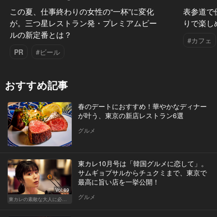
この夏、仕事終わりの女性の“一杯”に変化
表参道で
が。三つ星レストラン発・プレミアムビー
りで楽し
ルの新定番とは？
#カフェ
PR
#ビール
おすすめ記事
春のデートにおすすめ！華やかなディナー
が叶う、東京の新店レストラン6選
グルメ
東カレ10月号は「韓国グルメに恋して」。
サムギョプサルからチュクミまで、東京で
最高に旨い店を一挙公開！
Vol.89
グルメ
東カレの素敵な大人に必要なこと