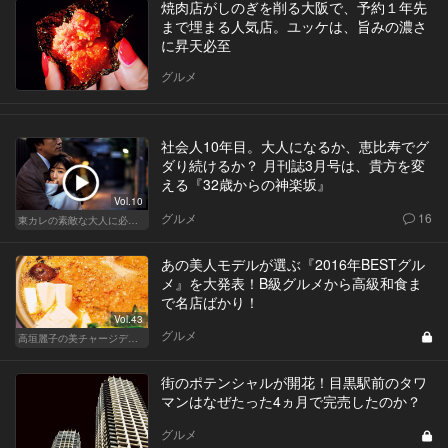
焼肉店がしのぎを削る大阪で、予約１年先
まで埋まる人気店。ユッケは、旨みの濃さ
に昇天必至
グルメ
社会人10年目。大人になるか、恵比寿でグ
ダり続けるか？ 月刊誌3月号は、貴方を変
える『32歳からの神楽坂』
Vol.10
グルメ
16
東カレの素敵な大人に必要なこと
あの美人モデルが選ぶ『2016年BESTグル
メ』を大発表！B級グルメから高級和食ま
で名店ばかり！
Vol.43
グルメ
高垣麗子の美チャージディナー
街のポテンシャルが開花！目黒駅前のタワ
マンはなぜたった4ヵ月で完売したのか？
グルメ