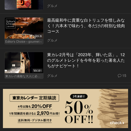
グルメ
最高級和牛に貴重な白トリュフを惜しみな
く！六本木で味わう、冬だけの特別な焼肉
コース
Vol.6
グルメ
Editor's Choice～gourmet～
東カレ2月号は「2023年、輝いた店」。12
のグルメトレンドを今年を彩った著名人た
ちがナビゲート！
Vol.81
グルメ
15
東カレの素敵な大人に必要なこと