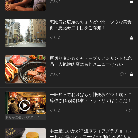
グルメ
恵比寿と広尾のちょうど中間！ツウな美食
街・恵比寿二丁目をご存知？
グルメ
厚切りタンもシャトーブリアンサンドも絶
品！人気焼肉店は名作メニューぞろい！
グルメ
1
一軒知っておけばもう神楽坂ツウ！歳下に
尊敬される隠れ家トラットリアはここだ！
グルメ
1
Vol.6
明らかに違うパスタ・イタリアン
手土産にいかが？濃厚フォアグラチョコレ
ート×お酒のマリアージュが愉しめる“大人