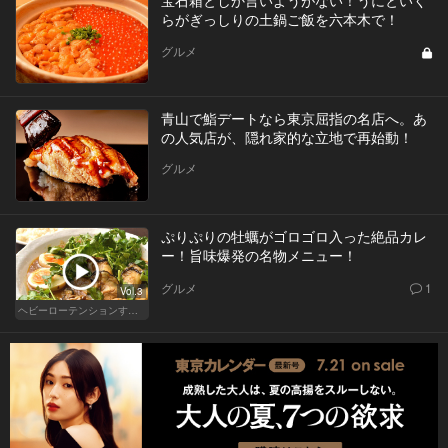
らがぎっしりの土鍋ご飯を六本木で！
グルメ
青山で鮨デートなら東京屈指の名店へ。あ
の人気店が、隠れ家的な立地で再始動！
グルメ
ぷりぷりの牡蠣がゴロゴロ入った絶品カレ
ー！旨味爆発の名物メニュー！
グルメ
1
Vol.3
ヘビーローテンションするカレー