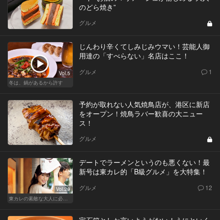
のどら焼き”
グルメ
じんわり辛くてしみじみウマい！芸能人御
用達の「すべらない」名店はここ！
グルメ
1
Vol.5
冬は、鍋があるから許す
予約が取れない人気焼鳥店が、港区に新店
をオープン！焼鳥ラバー歓喜の大ニュー
ス！
グルメ
デートでラーメンというのも悪くない！最
新号は東カレ的「B級グルメ」を大特集！
グルメ
12
Vol.29
東カレの素敵な大人に必要なこと
宝石箱としか言いようがない！うにといく