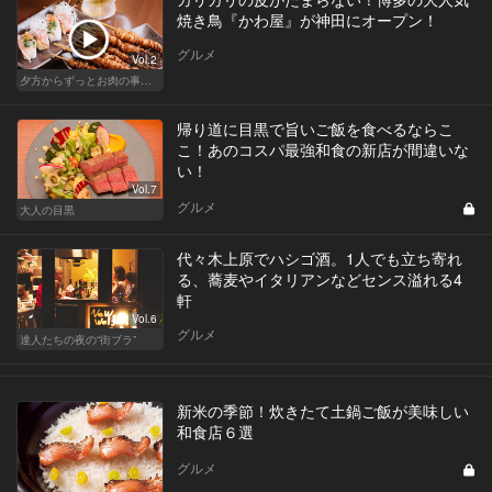
焼き鳥『かわ屋』が神田にオープン！
グルメ
Vol.2
夕方からずっとお肉の事を考えてる貴方へ
帰り道に目黒で旨いご飯を食べるならこ
こ！あのコスパ最強和食の新店が間違いな
い！
Vol.7
グルメ
大人の目黒
代々木上原でハシゴ酒。1人でも立ち寄れ
る、蕎麦やイタリアンなどセンス溢れる4
軒
Vol.6
グルメ
達人たちの夜の“街ブラ”
新米の季節！炊きたて土鍋ご飯が美味しい
和食店６選
グルメ