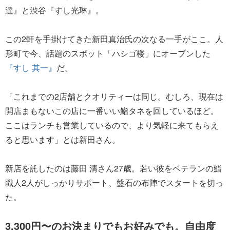
達』と渋谷『すし光琳』。
この2軒を手掛けてきた新田真治氏の次なる一手がここ。人
形町で今、話題のスポット「ハシゴ楼」にオープンした
『すし 其一』
だ。
「これまでの2店舗とクオリティーは同じ。むしろ、現在は
開店まもないこの店に一番いい鮨タネを回しているほど。
ここはランチも営業しているので、より気軽に来てもらえ
ると思います」とは新田さん。
新店を託したのは藤田 清さん27歳。若い彼をベテランの鮨
職人2人がしっかりサポート、盤石の布陣でスタートを切っ
た。
3,300円〜のお決まりでもお好みでも。自由度