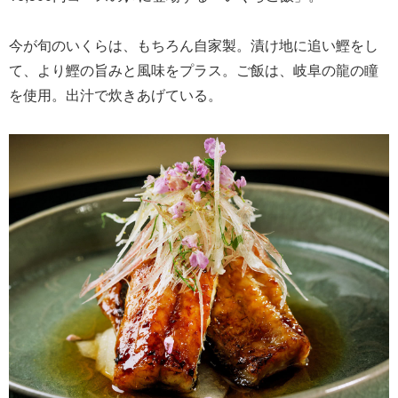
今が旬のいくらは、もちろん自家製。漬け地に追い鰹をし
て、より鰹の旨みと風味をプラス。ご飯は、岐阜の龍の瞳
を使用。出汁で炊きあげている。