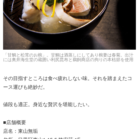
「甘鯛と松茸のお椀」。甘鯛は酒蒸しにしてあり椀妻は春菊。出汁
には奥井海生堂の蔵囲い利尻昆布と鵜飼商店の拘りの本枯節を使用
その目指すところは食べ疲れしない味。それを踏まえたコ
ース運びも絶妙だ。
値段も適正。身近な贅沢を堪能したい。
■店舗概要
店名：東山無垢