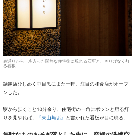
表通りから一歩入った閑静な住宅街に現れる石塀と、さりげなく灯
る看板
話題店ひしめく中目黒にまた一軒、注目の和食店がオープ
ンした。
駅から歩くこと10分余り、住宅街の一角にポツンと燈る灯
りを見やれば、
『東山無垢』
と書かれた看板が目に映る。
無駄なものをそぎ落とした先に、究極の洗練空