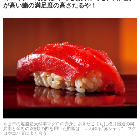
が高い鮨の満足度の高さたるや！
やま幸の塩釜産天然本マグロの赤身。あきたこまちに横井醸造の與
兵衛と金将の2種類の酢を用いた酢飯は、いわゆる“赤シャリ”。マグ
ロやコハダによく合う