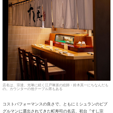
店名は、宗達、光琳に続く江戸琳派の絵師・鈴木其一にちなんだも
の。カウンターの他テーブル席もある
コストパフォーマンスの良さで、ともにミシュランのビブ
グルマンに選出されてきた町寿司の名店、初台『すし宗