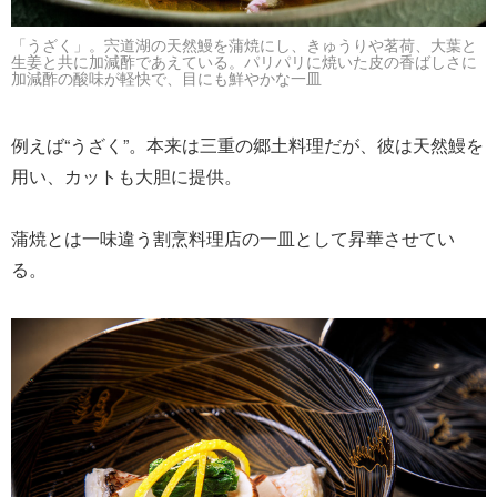
「うざく」。宍道湖の天然鰻を蒲焼にし、きゅうりや茗荷、大葉と
生姜と共に加減酢であえている。パリパリに焼いた皮の香ばしさに
加減酢の酸味が軽快で、目にも鮮やかな一皿
例えば“うざく”。本来は三重の郷土料理だが、彼は天然鰻を
用い、カットも大胆に提供。
蒲焼とは一味違う割烹料理店の一皿として昇華させてい
る。