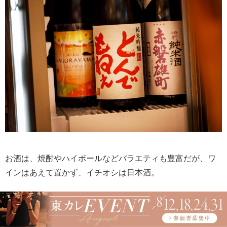
お酒は、焼酎やハイボールなどバラエティも豊富だが、ワ
インはあえて置かず、イチオシは日本酒。
開運や七賢などの定番の3種のほか季節の限定酒が常時4～5
種類ほどそろう。一合 660円～1,100円。