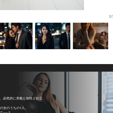
1/
、必然的に美貌と知性と自立
の女のうちの1人。
て──？