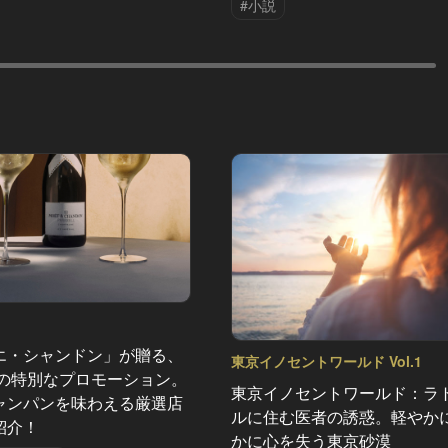
#小説
エ・シャンドン」が贈る、
東京イノセントワールド Vol.1
夏の特別なプロモーション。
東京イノセントワールド：ラ
ャンパンを味わえる厳選店
ルに住む医者の誘惑。軽やか
紹介！
かに心を失う東京砂漠