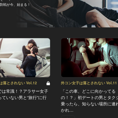
防戦が今、始まる！
落とされない Vol.12
外コン女子は落とされない Vol.11
では常識！？アラサー女子
「この車、どこに向かってる
っていない男と“旅行”に行
の！？」初デートの男とタク
乗ったら、知らない場所に連
かれ…