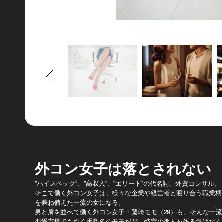
もどる
外コン女子は落とされない
”ハイスペック”、”高収入”、”エリート”の代名詞、外資コンサル。
そこで働く外コン女子は、様々な企業や経営者と渡り合う職業柄
を兼ね備えた一流の女になる。
男と肩を並べて働く外コン女子・藤崎モモ（29）も、そんな一流
恋愛市場でも引く手数多のモモだが、特定の恋人を作る気はなく