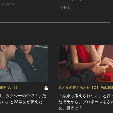
シャンパン
#小説
 Vol.15
男と女の答えあわせ【Q】 Vol.30
り、タクシーの中で「まだ
「結婚は考えられない」と言
ない」と23歳女が伝えた
た彼氏から、プロポーズをさ
女。勝因は？