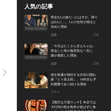
人気の記事
男女3人の旅だったはずが、帰り
は2人に…。1人の女性が残ると
Vol.74
決めた理由
TOUGH COOKIES
恋愛
6
「今日はたくさん甘えちゃお」
再会した母の無邪気な一言に、
Vol.73
娘が激怒した理由
TOUGH COOKIES
恋愛
9
すすむ
焼き鳥通が熱狂する渋谷の隠れ
家『とり茶太郎』。14年目も予
約困難であり続ける理由
グルメ
【贅沢な穴場ランチ】本店では
大行列の焼き鳥丼が並ばずに食
Vol.7