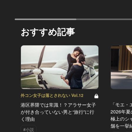
おすすめ記事
外コン女子は落とされない Vol.12
「モエ・
港区界隈では常識！？アラサー女子
2026年
が付き合っていない男と“旅行”に行
極上のシ
く理由
舗を一挙
#小説