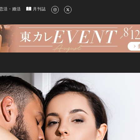
新のグルメ、洗練されたライフスタイル情報
恋活・婚活
月刊誌