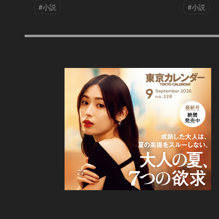
#小説
#小説