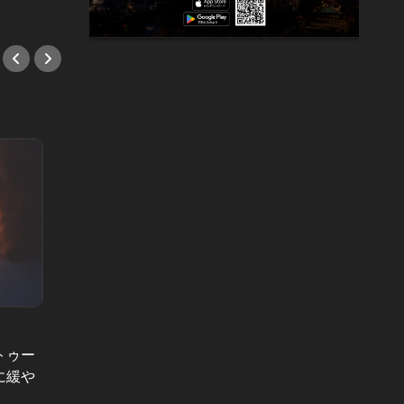
#小説
レスト
雑食系男子・植木くん Vol.6
（MAN） 
トゥー
201
雑食系男子・植木くん：六本木のど
に緩や
ンで恋
真ん中の露天風呂でしっぽりと❤︎ 知
話
る人ぞ知る”勝負店”で落とす！？