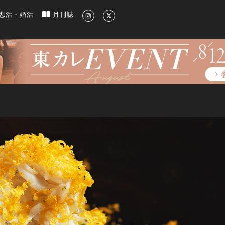
新のグルメ、洗練されたライフスタイル情報
恋活・婚活
月刊誌