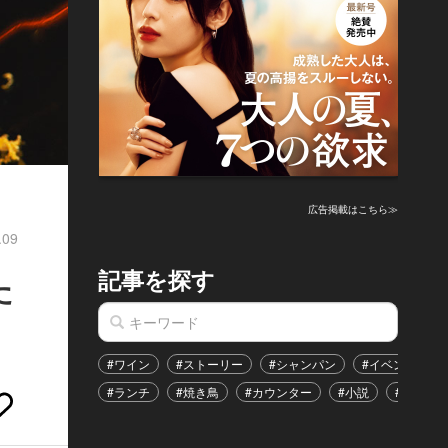
！
広告掲載はこちら≫
.09
記事を探す
た
#ワイン
#ストーリー
#シャンパン
#イベント
#ランチ
#焼き鳥
#カウンター
#小説
#恋愛