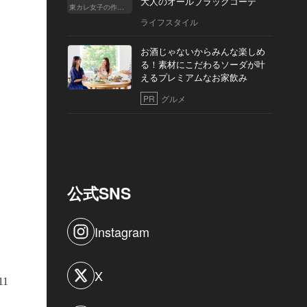
大人のオールブラックコーデ
東カレ女子の作り方
ライフスタイル
ジブリ好きのシェフらしく店前にはQRコード付きのバス停が
お酒じゃないからみんな楽しめ
る！素材にこだわるソーダが叶
えるプレミアムなお家飲み
PR
グルメ
公式SNS
Instagram
X
11