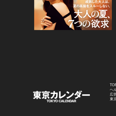
TO
ヘ
広
東