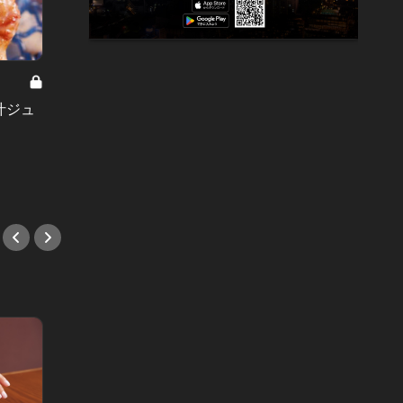
本当に使え
「噂の、あの店に行かない？」本気
鮨好き
汁ジュ
のデートにぴったりな港区の注目店
る新店
！
4選！
い！
#新店情報
#鮨