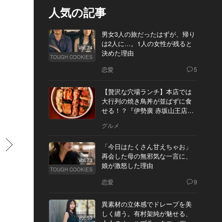
人気の記事
男女3人の旅だったはずが、帰り
は2人に…。1人の女性が残ると
Vol.74
決めた理由
TOUGH COOKIES
恋愛
5
【贅沢な穴場ランチ】本店では
大行列の焼き鳥丼が並ばずに食
せる！？『伊勢廣 赤坂山王店』
へ
グルメ
すすむ
「今日はたくさん甘えちゃお」
再会した母の無邪気な一言に、
Vol.73
娘が激怒した理由
TOUGH COOKIES
恋愛
9
異素材の立体感でドレープを美
しく纏う。有村架純が魅せる、
Vol.53