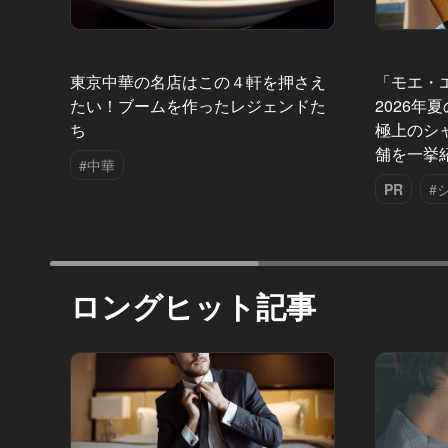
東京中華の名店はこの４軒を押さえ
「モエ・
たい！ブームを作ったレジェンドた
2026年
ち
極上のシ
舗を一挙
#中華
PR
#
ロングヒット記事