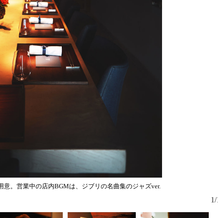
三鷹生まれ、
意。営業中の店内BGMは、ジブリの名曲集のジャズver.
1/