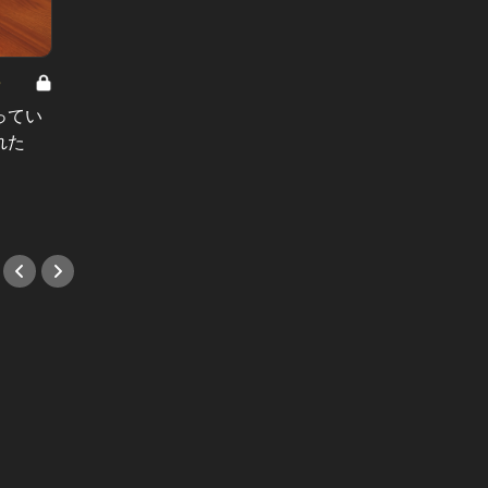
8
男と女の答えあわせ【A】 Vol.308
ってい
結婚願望ゼロだった27歳男性が、交
れた
際2年で突然プロポーズ。彼の心が
変わった“理由”とは
#小説