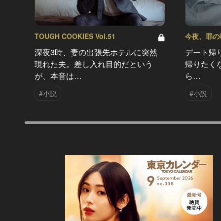
TOUGH COOKIES Vol.51
今夜、罪の味を
深夜3時、妻の出張先ホテルに突然
デート帰
現れた夫。差し入れ目的だという
帰りたく
が、本音は…
ら…
#小説
#小説