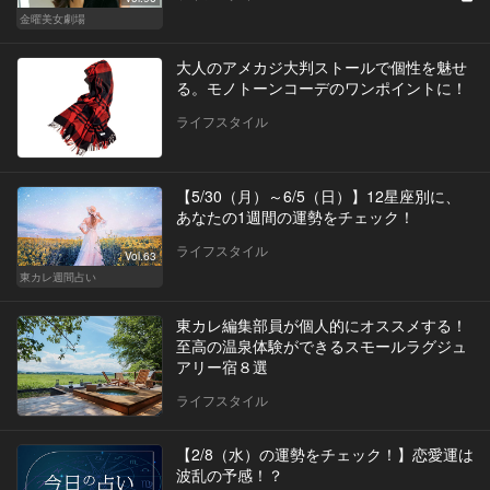
金曜美女劇場
大人のアメカジ大判ストールで個性を魅せ
る。モノトーンコーデのワンポイントに！
ライフスタイル
【5/30（月）～6/5（日）】12星座別に、
あなたの1週間の運勢をチェック！
ライフスタイル
Vol.63
東カレ週間占い
東カレ編集部員が個人的にオススメする！
至高の温泉体験ができるスモールラグジュ
アリー宿８選
ライフスタイル
【2/8（水）の運勢をチェック！】恋愛運は
波乱の予感！？