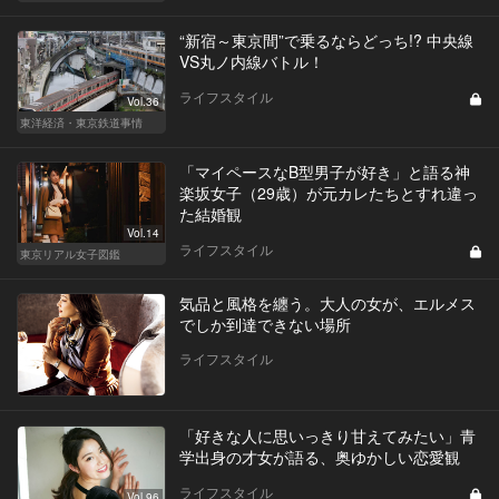
“新宿～東京間”で乗るならどっち!? 中央線
VS丸ノ内線バトル！
ライフスタイル
Vol.36
東洋経済・東京鉄道事情
「マイペースなB型男子が好き」と語る神
楽坂女子（29歳）が元カレたちとすれ違っ
た結婚観
Vol.14
ライフスタイル
東京リアル女子図鑑
気品と風格を纏う。大人の女が、エルメス
でしか到達できない場所
ライフスタイル
「好きな人に思いっきり甘えてみたい」青
学出身の才女が語る、奥ゆかしい恋愛観
ライフスタイル
Vol.96