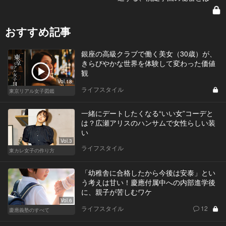
おすすめ記事
銀座の高級クラブで働く美女（30歳）が、
きらびやかな世界を体験して変わった価値
観
Vol.18
ライフスタイル
東京リアル女子図鑑
一緒にデートしたくなる“いい女”コーデと
は？広瀬アリスのハンサムで女性らしい装
い
Vol.3
ライフスタイル
東カレ女子の作り方
「幼稚舎に合格したから今後は安泰」とい
う考えは甘い！慶應付属中への内部進学後
に、親子が苦しむワケ
Vol.6
ライフスタイル
12
慶應義塾のすべて