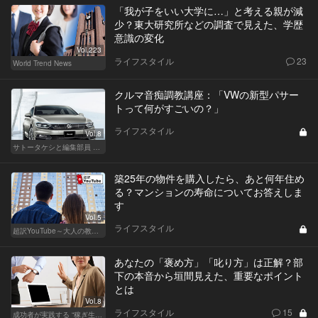
「我が子をいい大学に…」と考える親が減
少？東大研究所などの調査で見えた、学歴
意識の変化
Vol.223
ライフスタイル
23
World Trend News
クルマ音痴調教講座：「VWの新型パサー
トって何がすごいの？」
ライフスタイル
Vol.8
サトータケシと編集部員 船山の"CAR GENTSへの道"
築25年の物件を購入したら、あと何年住め
る？マンションの寿命についてお答えしま
す
Vol.5
ライフスタイル
超訳YouTube～大人の教養講座～
あなたの「褒め方」「叱り方」は正解？部
下の本音から垣間見えた、重要なポイント
とは
Vol.8
ライフスタイル
15
成功者が実践する “稼ぎ生活”