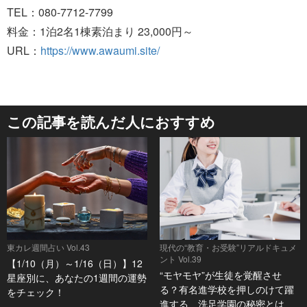
TEL：080-7712-7799
料金：1泊2名1棟素泊まり 23,000円～
URL：
https://www.awaumi.site/
この記事を読んだ人におすすめ
東カレ週間占い Vol.43
現代の“教育・お受験”リアルドキュメ
ント Vol.39
【1/10（月）～1/16（日）】12
“モヤモヤ”が生徒を覚醒させ
星座別に、あなたの1週間の運勢
る？有名進学校を押しのけて躍
をチェック！
進する、洗足学園の秘密とは