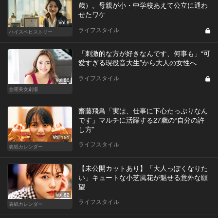
歳）。母親が小・中学校あえて公立に通わ
せたワケ
Vol.6
ライフスタイル
ハイスペヒストリー
「刺激的な方が好きなんです、何事も」“可
愛すぎる現役音大生”から大人の女性へ
ライフスタイル
Vol.86
金曜美女劇場
齋藤飛鳥「実は、仕事に下心たっぷりなん
です」マルチに活躍する27歳の“自分の許
し方”
Vol.151
ライフスタイル
表紙カレンダー
【未公開カットあり】「大人っぽくなりた
い」キュートな小芝風花が魅せる意外な願
望
Vol.82
ライフスタイル
表紙カレンダー