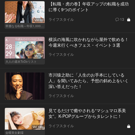
【転職・虎の巻】年収アップの転職を成功
に導く9つのポイント
ライフスタイル
13
Vol.10
華麗なる転職～年収1,000万超の道～
横浜の海風に吹かれながら屋外で飲める！
今週末行くべきフェス・イベント３選
ライフスタイル
Vol.52
大人の週末ToDoリスト
市川猿之助に「人生のお手本にしている
人」を聞いてみたら、予想の斜め上をいく
深い答えだった！
ライフスタイル
見てるだけで癒やされる“マシュマロ系美
女”。K-POPグループからタレントに！
ライフスタイル
Vol.146
金曜美女劇場