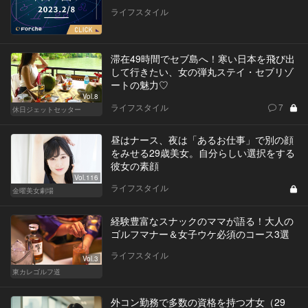
ライフスタイル
滞在49時間でセブ島へ！寒い日本を飛び出
して行きたい、女の弾丸ステイ・セブリゾ
ートの魅力♡
Vol.8
ライフスタイル
7
休日ジェットセッター
昼はナース、夜は「あるお仕事」で別の顔
をみせる29歳美女。自分らしい選択をする
彼女の素顔
Vol.116
ライフスタイル
金曜美女劇場
経験豊富なスナックのママが語る！大人の
ゴルフマナー＆女子ウケ必須のコース3選
ライフスタイル
Vol.3
東カレゴルフ道
外コン勤務で多数の資格を持つ才女（29