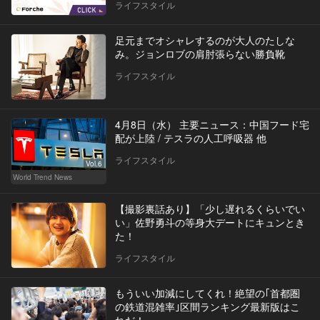
ライフスタイル
足元までオシャレするのが大人のたしな
み。ジョンロブの肩肘張らない勝負靴
ライフスタイル
4月8日（水） 主要ニュース：中国フード宅
配が上陸 / テスラの人工呼吸器 他
ライフスタイル
Vol.6
World Trend News
【撮影裏話あり】「少し遅れるくらいでい
い」佐野勇斗の等身大デートにキュンとき
た！
ライフスタイル
もういい加減にしてくれ！絶望の｢首都圏
の鉄道混雑率｣区間ランキング最新版はこ
れだ！