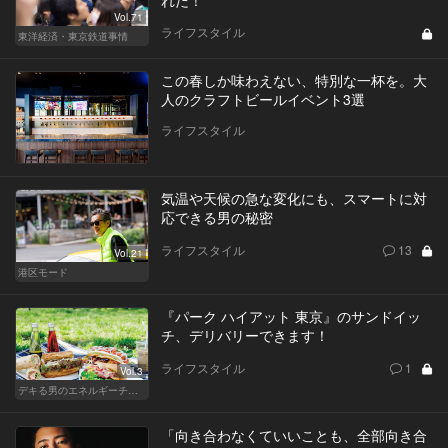
Vol.71
ライフスタイル
東洋経済・東京鉄道事情
この春しか味わえない、特別な一杯を。大
人のクラフトビールイベント3選
ライフスタイル
気温や天候の急な変化にも、スマートに対
応できる男の秘密
ライフスタイル
13
Vol.21
港区モード
『パーク ハイアット 東京』のサンドイッ
チ、デリバリーできます！
ライフスタイル
1
Vol.3
デキる男のエネルギーチャージ POWER HOTELS ホテルがサンドイッチブームを牽引する！
「向き合わなくていいことも、全部向き合