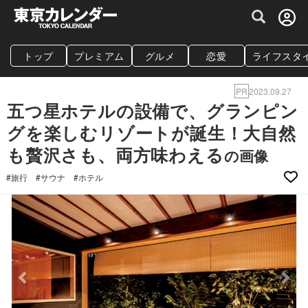
グルメ情報・プレミアムレストラン予約サイト
トップ
プレミアム
グルメ
恋愛
ライフスタ
PR
2023.09.27
五つ星ホテルの設備で、グランピン
グを楽しむリゾートが誕生！大自然
も贅沢さも、両方味わえる
の画像
#旅行
#サウナ
#ホテル