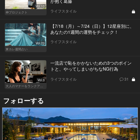
が抱く葛藤
Vol.10
ライフスタイル
神プロジェクト
【7/18（月）～7/24（日）】12星座別に、
あなたの1週間の運勢をチェック！
ライフスタイル
Vol.70
東カレ週間占い
一流店で恥をかかないための3つのポイン
トと、やってしまいがちなNG行為
ライフスタイル
31
Vol.3
大人のマナーをランクアップせよ
フォローする