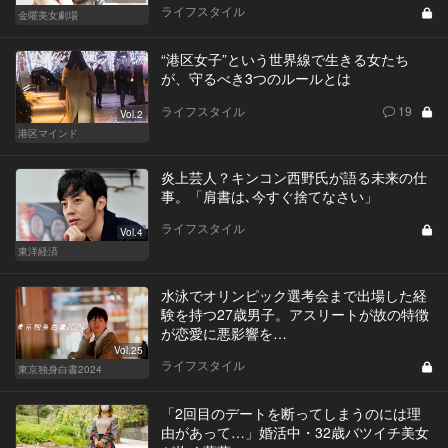
ライフスタイル
金曜美女劇場
“港区女子”という世界線で生きる女たち
が、守るべき3つのルールとは
ライフスタイル
19
Vol.2
港区マインド
炎上芸人？キンコン西野氏が語る未来の仕
事。「肩書は､今すぐ捨てなさい」
ライフスタイル
Vol.4
東洋経済
水泳でオリンピック選考会まで出場した経
験を持つ27歳男子。アスリートが故の特徴
が恋愛に悪影響を…
Vol.25
ライフスタイル
東京独身白書2024
「2回目のデートを断ってしまうのには理
由があって…」婚活中・32歳バツイチ美女