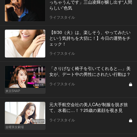
っちゃうんです」三山凌輝が醸し出す“人間
らしい”色気
ライフスタイル
【8/30（火）は、楽しそう、やってみたい
という気持ちを大切に！】今日の運勢をチ
ェック！
ライフスタイル
「さりげなく椅子を引いてくれると…」美
女が、デート中の男性にされたい行動は？
ライフスタイル
Vol.11
東京SNAP
元大手航空会社の美人CAが制服を脱ぎ捨
て、水着に…！？25歳の素顔を覗き見
ライフスタイル
Vol.127
金曜美女劇場