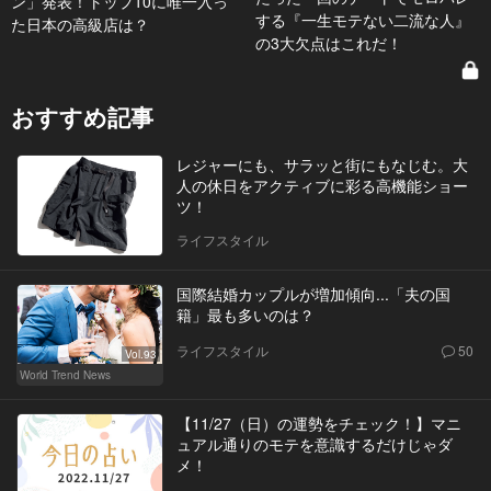
ン」発表！トップ10に唯一入っ
する『一生モテない二流な人』
た日本の高級店は？
の3大欠点はこれだ！
おすすめ記事
レジャーにも、サラッと街にもなじむ。大
人の休日をアクティブに彩る高機能ショー
ツ！
ライフスタイル
国際結婚カップルが増加傾向...「夫の国
籍」最も多いのは？
ライフスタイル
50
Vol.93
World Trend News
【11/27（日）の運勢をチェック！】マニ
ュアル通りのモテを意識するだけじゃダ
メ！