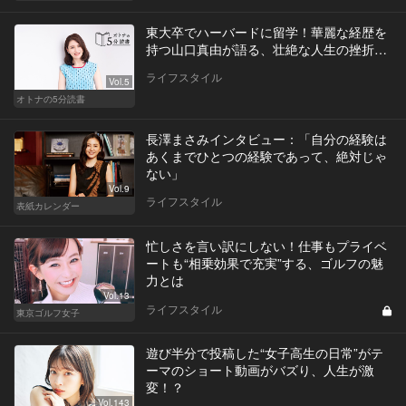
東大卒でハーバードに留学！華麗な経歴を
持つ山口真由が語る、壮絶な人生の挫折…
ライフスタイル
Vol.5
オトナの5分読書
長澤まさみインタビュー：「自分の経験は
あくまでひとつの経験であって、絶対じゃ
ない」
Vol.9
ライフスタイル
表紙カレンダー
忙しさを言い訳にしない！仕事もプライベ
ートも“相乗効果で充実”する、ゴルフの魅
力とは
Vol.13
ライフスタイル
東京ゴルフ女子
遊び半分で投稿した“女子高生の日常”がテ
ーマのショート動画がバズり、人生が激
変！？
Vol.143