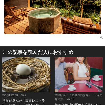
1/5
この記事を読んだ人におすすめ
World Trend News
東洋経済：『最強の働き方』『一流の
育て方』 Vol.19
世界が選んだ「高級レストラ
たった一回のデートでモロバレ