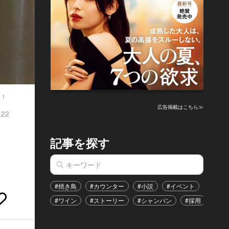
た！
広告掲載はこちら≫
.22
の
記事を探す
#焼き鳥
#カウンター
#小説
#イベント
#港区
#ワイン
#ストーリー
#シャンパン
#採用
#恋