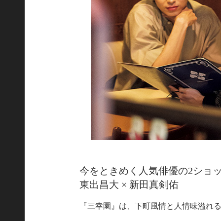
今をときめく人気俳優の2ショ
東出昌大 × 新田真剣佑
『三幸園』は、下町風情と人情味溢れ