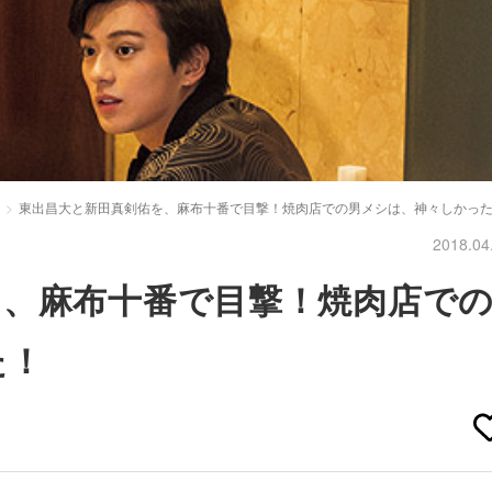
東出昌大と新田真剣佑を、麻布十番で目撃！焼肉店での男メシは、神々しかっ
2018.04
を、麻布十番で目撃！焼肉店で
た！