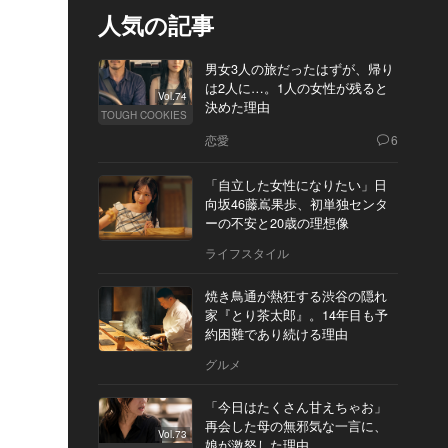
人気の記事
男女3人の旅だったはずが、帰り
は2人に…。1人の女性が残ると
Vol.74
決めた理由
TOUGH COOKIES
恋愛
6
「自立した女性になりたい」日
向坂46藤嶌果歩、初単独センタ
ーの不安と20歳の理想像
ライフスタイル
焼き鳥通が熱狂する渋谷の隠れ
家『とり茶太郎』。14年目も予
約困難であり続ける理由
グルメ
「今日はたくさん甘えちゃお」
再会した母の無邪気な一言に、
Vol.73
娘が激怒した理由