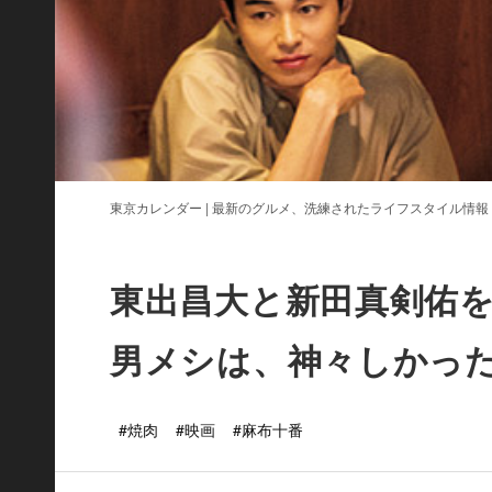
東京カレンダー | 最新のグルメ、洗練されたライフスタイル情報
東出昌大と新田真剣佑
男メシは、神々しかっ
#焼肉
#映画
#麻布十番