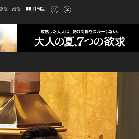
新のグルメ、洗練されたライフスタイル情報
恋活・婚活
月刊誌