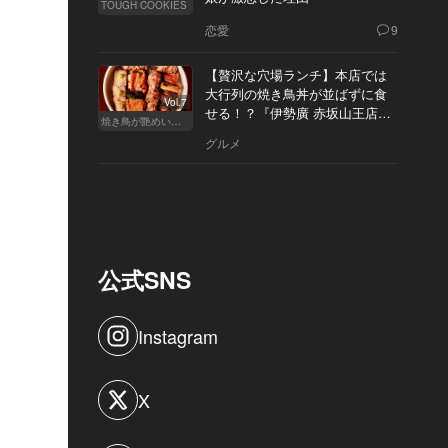
TOUGH COOKIES
恋愛
9
【贅沢な穴場ランチ】本店では
大行列の焼き鳥丼が並ばずに食
Vol.7
せる！？『伊勢廣 赤坂山王店』
焼き鳥が艶めいてきた
へ
グルメ
公式SNS
Instagram
X