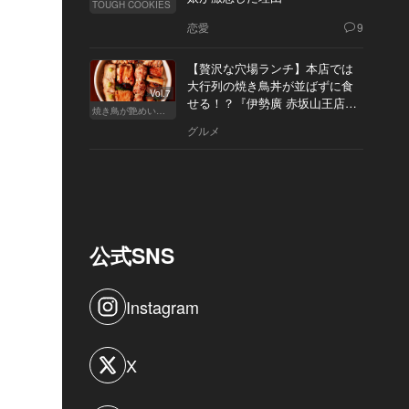
TOUGH COOKIES
恋愛
9
【贅沢な穴場ランチ】本店では
大行列の焼き鳥丼が並ばずに食
Vol.7
せる！？『伊勢廣 赤坂山王店』
焼き鳥が艶めいてきた
へ
グルメ
公式SNS
Instagram
X