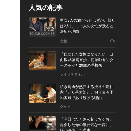
人気の記事
男女3人の旅だったはずが、帰り
は2人に…。1人の女性が残ると
Vol.74
決めた理由
TOUGH COOKIES
恋愛
6
「自立した女性になりたい」日
向坂46藤嶌果歩、初単独センタ
ーの不安と20歳の理想像
ライフスタイル
焼き鳥通が熱狂する渋谷の隠れ
家『とり茶太郎』。14年目も予
約困難であり続ける理由
グルメ
「今日はたくさん甘えちゃお」
再会した母の無邪気な一言に、
Vol.73
娘が激怒した理由