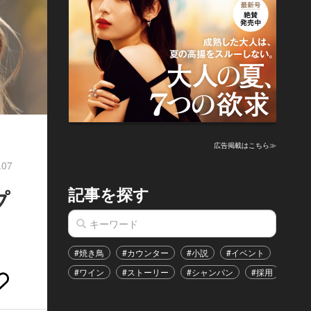
広告掲載はこちら≫
.07
記事を探す
プ
#焼き鳥
#カウンター
#小説
#イベント
#港区
#ワイン
#ストーリー
#シャンパン
#採用
#恋