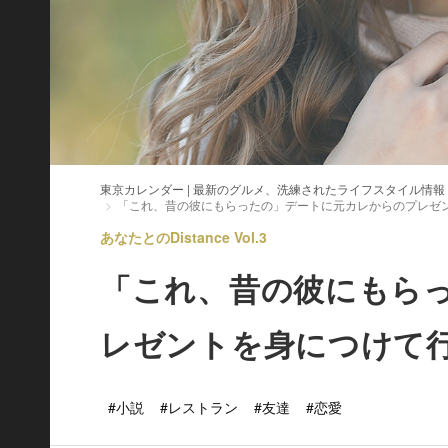
東京カレンダー | 最新のグルメ、洗練されたライフスタイル情報
「これ、昔の彼にもらったの」デートに元カレからのプレゼ
あなたとのDistance Vol.3
「これ、昔の彼にもら
レゼントを身につけて
#小説
#レストラン
#友達
#恋愛