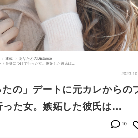
連載
あなたとのDistance
ントを身につけて行った女。嫉妬した彼氏は…
2023.10
ったの」デートに元カレからの
行った女。嫉妬した彼氏は…
10