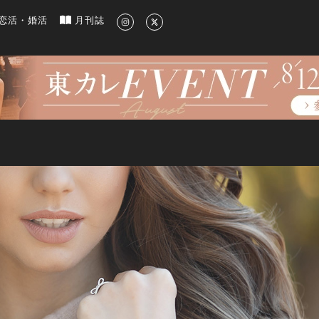
新のグルメ、洗練されたライフスタイル情報
恋活・婚活
月刊誌