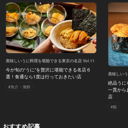
美味しいうに料理を堪能できる東京の名店 Vol.11
今が旬の“うに”を贅沢に堪能できる名店６
美味しい
選！食通なら1度は行っておきたい店
Vol.9
絶品うに
#魚介・海鮮
一貫から
店
#鮨
おすすめ記事