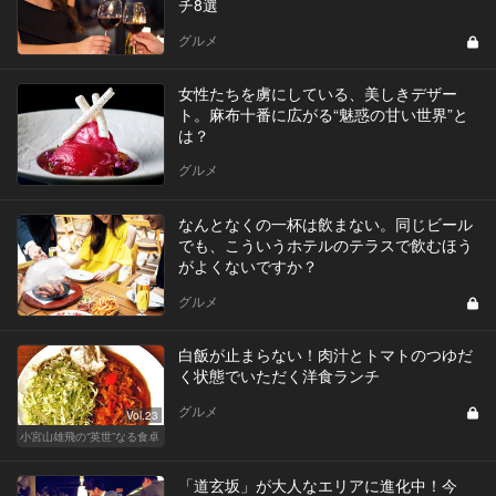
チ8選
グルメ
女性たちを虜にしている、美しきデザー
ト。麻布十番に広がる“魅惑の甘い世界”と
は？
グルメ
なんとなくの一杯は飲まない。同じビール
でも、こういうホテルのテラスで飲むほう
がよくないですか？
グルメ
白飯が止まらない！肉汁とトマトのつゆだ
く状態でいただく洋食ランチ
グルメ
Vol.23
小宮山雄飛の“英世”なる食卓
「道玄坂」が大人なエリアに進化中！今