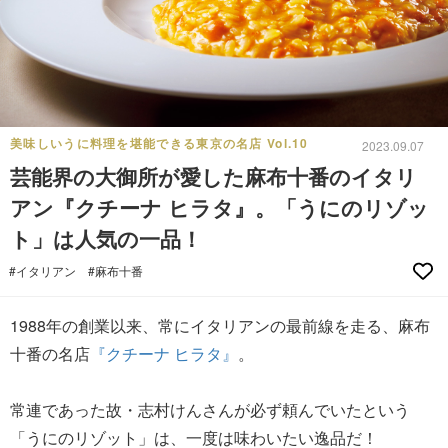
美味しいうに料理を堪能できる東京の名店 Vol.10
2023.09.07
芸能界の大御所が愛した麻布十番のイタリ
アン『クチーナ ヒラタ』。「うにのリゾッ
ト」は人気の一品！
#イタリアン
#麻布十番
1988年の創業以来、常にイタリアンの最前線を走る、麻布
十番の名店
『クチーナ ヒラタ』
。
常連であった故・志村けんさんが必ず頼んでいたという
「うにのリゾット」は、一度は味わいたい逸品だ！