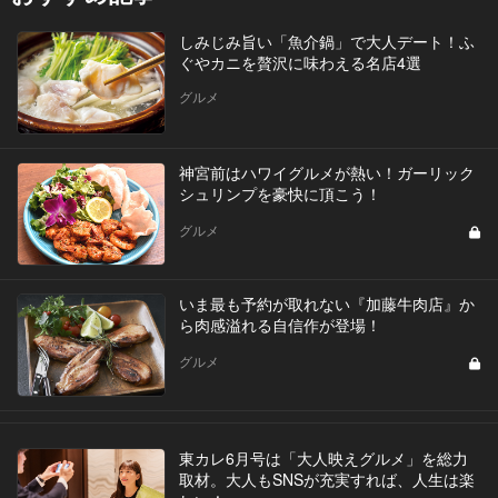
しみじみ旨い「魚介鍋」で大人デート！ふ
ぐやカニを贅沢に味わえる名店4選
グルメ
神宮前はハワイグルメが熱い！ガーリック
シュリンプを豪快に頂こう！
グルメ
いま最も予約が取れない『加藤牛肉店』か
ら肉感溢れる自信作が登場！
グルメ
東カレ6月号は「大人映えグルメ」を総力
取材。大人もSNSが充実すれば、人生は楽