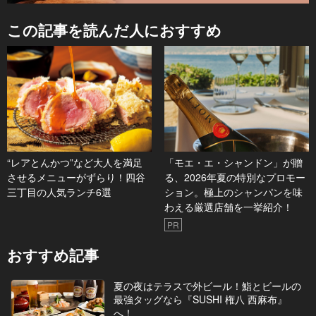
この記事を読んだ人におすすめ
“レアとんかつ”など大人を満足
「モエ・エ・シャンドン」が贈
させるメニューがずらり！四谷
る、2026年夏の特別なプロモー
三丁目の人気ランチ6選
ション。極上のシャンパンを味
わえる厳選店舗を一挙紹介！
PR
おすすめ記事
夏の夜はテラスで外ビール！鮨とビールの
最強タッグなら『SUSHI 権八 西麻布』
へ！