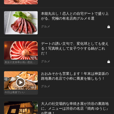
本能丸出し！恋人との自宅デートで盛り上
がる、究極の有名店肉グルメ６選
グルメ
デートの誘い文句で、変化球としても使え
る！写真映えして女子ウケする鍋がこれ
だ！
Vol.2
グルメ
美女の支持率が高い恵比寿鍋
おおみそかも営業します！年末は神楽坂の
路地裏の名店で小粋に蕎麦を愉しもう！
グルメ
Vol.5
今日は蕎麦でいい
大人の社交場的な串焼き屋が渋谷の裏路地
に。メニューは渋谷の名店『焼肉 ゆうじ』
が監修！