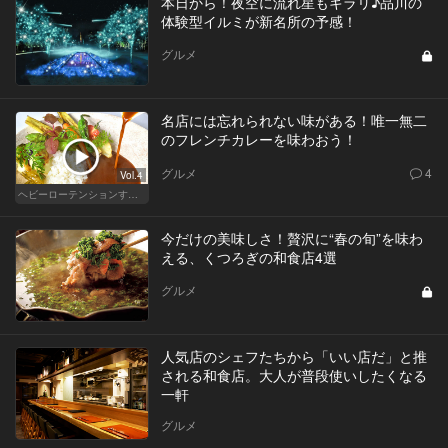
本日から！夜空に流れ星もキラリ♪品川の
体験型イルミが新名所の予感！
グルメ
名店には忘れられない味がある！唯一無二
のフレンチカレーを味わおう！
グルメ
4
Vol.4
ヘビーローテンションするカレー
今だけの美味しさ！贅沢に“春の旬”を味わ
える、くつろぎの和食店4選
グルメ
人気店のシェフたちから「いい店だ」と推
される和食店。大人が普段使いしたくなる
一軒
グルメ