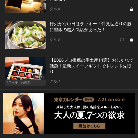
グルメ
行列がない日はラッキー！仲見世通りの脇
に釜飯の超人気店があった！
グルメ
1
【2026プロ推薦の手土産14選】おしゃれで
話題！最新スイーツギフトでトレンド先取
り
Vol.11
グルメ
「手土産」の極意。