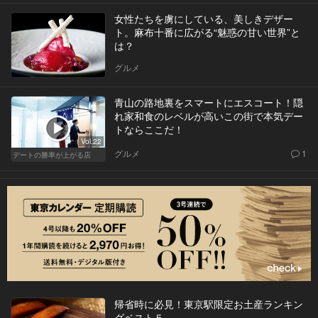
女性たちを虜にしている、美しきデザー
ト。麻布十番に広がる“魅惑の甘い世界”と
は？
グルメ
青山の路地裏をスマートにエスコート！隠
れ家和食のレベルが高いこの街で本気デー
トならここだ！
Vol.22
グルメ
1
デートの勝率が上がる店
帰省時に必見！東京駅限定お土産ランキン
グベスト５