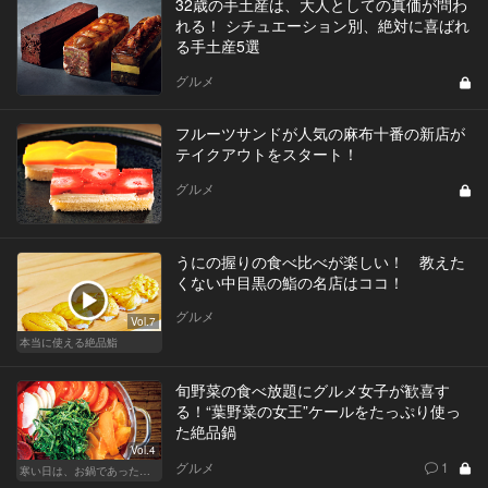
32歳の手土産は、大人としての真価が問わ
れる！ シチュエーション別、絶対に喜ばれ
る手土産5選
グルメ
フルーツサンドが人気の麻布十番の新店が
テイクアウトをスタート！
グルメ
うにの握りの食べ比べが楽しい！ 教えた
くない中目黒の鮨の名店はココ！
グルメ
Vol.7
本当に使える絶品鮨
旬野菜の食べ放題にグルメ女子が歓喜す
る！“葉野菜の女王”ケールをたっぷり使っ
た絶品鍋
Vol.4
グルメ
1
寒い日は、お鍋であったかデート！東京の名店へ