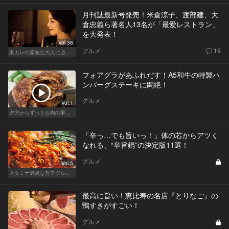
月刊誌最新号発売！米倉涼子、渡部建、大
倉忠義ら著名人13名が「最愛レストラン」
を大発表！
Vol.38
グルメ
19
東カレの素敵な大人に必要なこと
フォアグラがあふれだす！A5和牛の特製ハ
ンバーグステーキに悶絶！
グルメ
Vol.1
夕方からずっとお肉の事を考えてる貴方へ
「辛っ…でも旨いっ！」体の芯からアツく
なれる、“辛旨鍋”の決定版11選！
グルメ
Vol.5
スタミナ満点な旨辛グルメが旨い！東京の人気店へ
最高に旨い！恵比寿の名店『とりなご』の
鴨すきがすごい！
グルメ