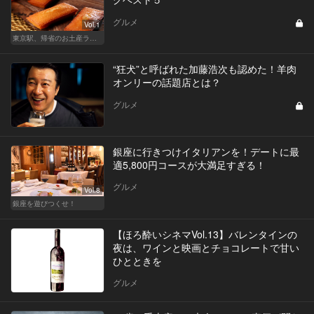
グルメ
Vol.1
東京駅、帰省のお土産ランキング
“狂犬”と呼ばれた加藤浩次も認めた！羊肉
オンリーの話題店とは？
グルメ
銀座に行きつけイタリアンを！デートに最
適5,800円コースが大満足すぎる！
グルメ
Vol.8
銀座を遊びつくせ！
【ほろ酔いシネマVol.13】バレンタインの
夜は、ワインと映画とチョコレートで甘い
ひとときを
グルメ