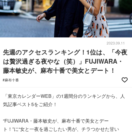
2023.09.11
先週のアクセスランキング！1位は、「今夜
は贅沢過ぎる夜やな（笑）」FUJIWARA・
藤本敏史が、麻布十番で美女とデート！
#麻布十番
「東京カレンダーWEB」の1週間分のランキングから、人
気記事ベスト5をご紹介！
“FUJIWARA・藤本敏史が、麻布十番で美女とデー
ト！”に“女と一夜を過ごしたい男が、チラつかせた甘い