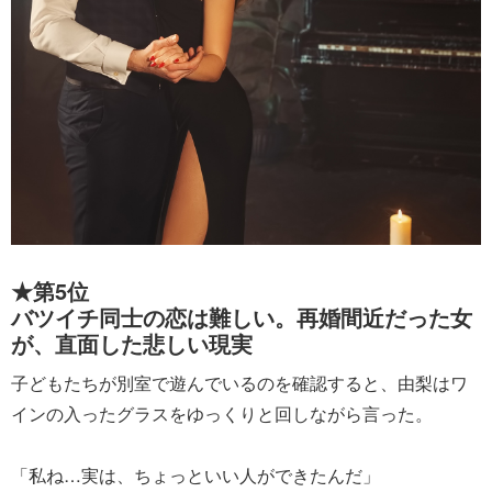
★第5位
バツイチ同士の恋は難しい。再婚間近だった女
が、直面した悲しい現実
子どもたちが別室で遊んでいるのを確認すると、由梨はワ
インの入ったグラスをゆっくりと回しながら言った。
「私ね…実は、ちょっといい人ができたんだ」