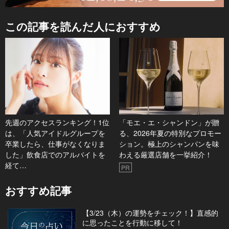
この記事を読んだ人におすすめ
先週のアクセスランキング！1位
「モエ・エ・シャンドン」が贈
は、「人気アイドルグループを
る、2026年夏の特別なプロモー
卒業したら、仕事がなくなりま
ション。極上のシャンパンを味
した」飲食店でのアルバイトを
わえる厳選店舗を一挙紹介！
経て…
PR
おすすめ記事
【3/23（木）の運勢をチェック！】直感的
に思ったことを行動に移して！