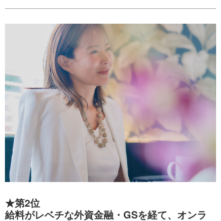
★第2位
給料がレベチな外資金融・GSを経て、オンラ