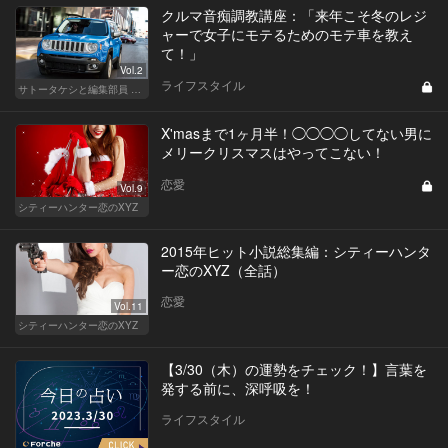
クルマ音痴調教講座：「来年こそ冬のレジ
ャーで女子にモテるためのモテ車を教え
て！」
Vol.2
ライフスタイル
サトータケシと編集部員 船山の"CAR GENTSへの道"
X'masまで1ヶ月半！◯◯◯◯してない男に
メリークリスマスはやってこない！
恋愛
Vol.9
シティーハンター恋のXYZ
2015年ヒット小説総集編：シティーハンタ
ー恋のXYZ（全話）
恋愛
Vol.11
シティーハンター恋のXYZ
【3/30（木）の運勢をチェック！】言葉を
発する前に、深呼吸を！
ライフスタイル