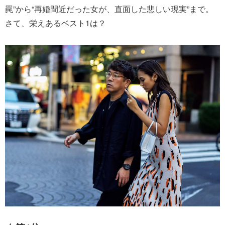
罠”から“再婚間近だった女が、直面した悲しい現実”まで。
さて、栄えあるベスト1は？