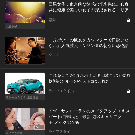
目黒女子：東京的な欲求の半歩先に。心身
共に健康で美しい女子が形成されるエリア
恋愛
Vol.2
目黒女子
「片思い中の彼女をカウンターで口説いた
ら…」人気芸人・シソンヌの切ない恋物語
グルメ
これを見ておけばOK！いま日本でバカ売れ
状態のクルマのベスト5はこれだ！
ライフスタイル
Vol.19
サトータケシと編集部員 船山の"CAR GENTSへの道"
イヴ・サンローランのメイクアップ エキス
パートに聞いた！最新“港区キャリア女
子”メイクの全貌
Vol.1
ライフスタイル
メイクが9割