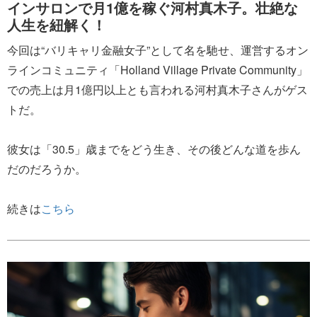
インサロンで月1億を稼ぐ河村真木子。壮絶な
人生を紐解く！
今回は“バリキャリ金融女子”として名を馳せ、運営するオン
ラインコミュニティ「Holland Village Private Community」
での売上は月1億円以上とも言われる河村真木子さんがゲス
トだ。
彼女は「30.5」歳までをどう生き、その後どんな道を歩ん
だのだろうか。
続きは
こちら