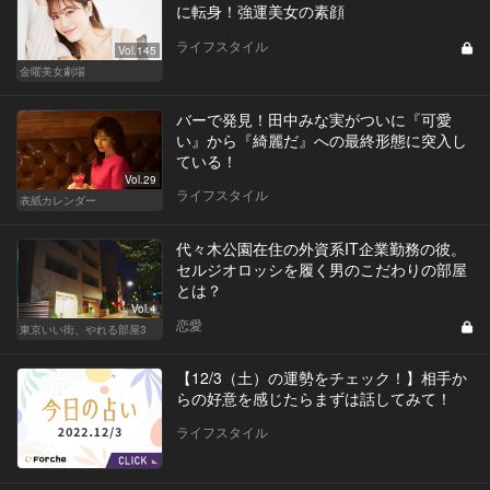
に転身！強運美女の素顔
ライフスタイル
Vol.145
金曜美女劇場
バーで発見！田中みな実がついに『可愛
い』から『綺麗だ』への最終形態に突入し
ている！
Vol.29
ライフスタイル
表紙カレンダー
代々木公園在住の外資系IT企業勤務の彼。
セルジオロッシを履く男のこだわりの部屋
とは？
Vol.4
恋愛
東京いい街、やれる部屋3
【12/3（土）の運勢をチェック！】相手か
らの好意を感じたらまずは話してみて！
ライフスタイル