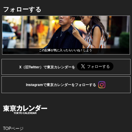
フォローする
この記事が気に入ったらいいね！しよう
X（旧Twitter）で東京カレンダーを
Instagramで東京カレンダーをフォローする
TOPページ