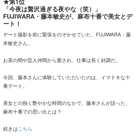
★第1位
「今夜は贅沢過ぎる夜やな（笑）」
FUJIWARA・藤本敏史が、麻布十番で美女とデ
ート！
デート撮影を前に緊張をのぞかせていた、FUJIWARA・藤
本敏史さん。
お茶の間や芸人仲間から愛され、仕事は長く好調だ。
今回、藤本さんに体験していただいたのは、イマドキな十
番デート。
美女との熱く艶やかな時間のなかで、藤本さんが語った、
麻布十番での思い出とは？
続きは
こちら