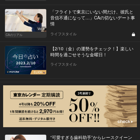
「フライトで東京にいない間だけ、彼氏と
音信不通になって…」CAの切ないデート事
情
Vol.4
ライフスタイル
CAのリアル
【2/10（金）の運勢をチェック！】楽しい
時間を過ごせそうな金曜日！
ライフスタイル
“可愛すぎる歯科助手”からレースクイーン