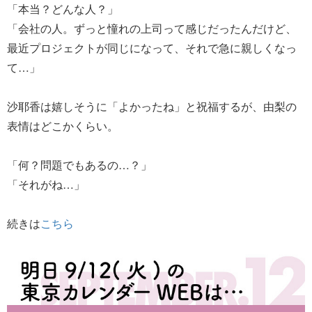
「本当？どんな人？」
「会社の人。ずっと憧れの上司って感じだったんだけど、
最近プロジェクトが同じになって、それで急に親しくなっ
て…」
沙耶香は嬉しそうに「よかったね」と祝福するが、由梨の
表情はどこかくらい。
「何？問題でもあるの…？」
「それがね…」
続きは
こちら