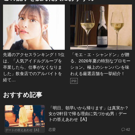
先週のアクセスランキング！1位
「モエ・エ・シャンドン」が贈
は、「人気アイドルグループを
る、2026年夏の特別なプロモー
卒業したら、仕事がなくなりま
ション。極上のシャンパンを味
した」飲食店でのアルバイトを
わえる厳選店舗を一挙紹介！
経て…
PR
おすすめ記事
「明日、朝早いから帰ります」は真実か？
女が2軒目で帰る理由に気づかぬ男：デー
トの答えあわせ【A】
Vol.1
恋愛
42
デートの答えあわせ【A】