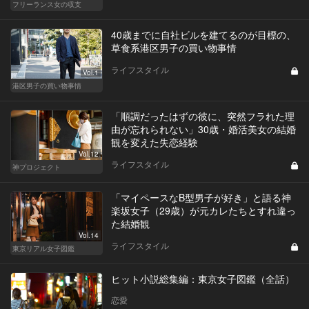
フリーランス女の収支
40歳までに自社ビルを建てるのが目標の、
草食系港区男子の買い物事情
ライフスタイル
Vol.1
港区男子の買い物事情
「順調だったはずの彼に、突然フラれた理
由が忘れられない」30歳・婚活美女の結婚
観を変えた失恋経験
Vol.12
ライフスタイル
神プロジェクト
「マイペースなB型男子が好き」と語る神
楽坂女子（29歳）が元カレたちとすれ違っ
た結婚観
Vol.14
ライフスタイル
東京リアル女子図鑑
ヒット小説総集編：東京女子図鑑（全話）
恋愛