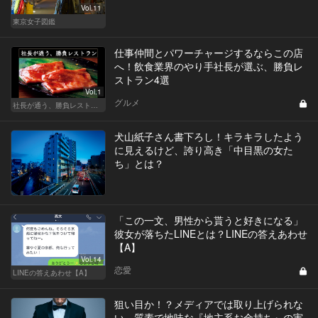
Vol.11
東京女子図鑑
仕事仲間とパワーチャージするならこの店
へ！飲食業界のやり手社長が選ぶ、勝負レ
ストラン4選
Vol.1
グルメ
社長が通う、勝負レストラン
犬山紙子さん書下ろし！キラキラしたよう
に見えるけど、誇り高き「中目黒の女た
ち」とは？
「この一文、男性から貰うと好きになる」
彼女が落ちたLINEとは？LINEの答えあわせ
【A】
Vol.14
恋愛
LINEの答えあわせ【A】
狙い目か！？メディアでは取り上げられな
い、質素で地味な『地主系お金持ち』の実