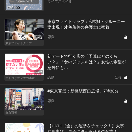
ライフスタイル
東京ファイトクラブ：和製G・クルーニー
妻出現！才色兼美の弁護士に密着
恋愛
Vol.2
東京ファイトクラブ
初デートで行く店の「予算はどのくら
い？」「食のジャンルは？」女性の希望が
意外にも…
Vol.7
恋愛
8
オトコとオンナの本音
#東京百景：新橋駅西口広場、7時30分
恋愛
Vol.4
東京百景
【11/11（金）の運勢をチェック！】大事
な用事は、早めに終わらせるのが吉！