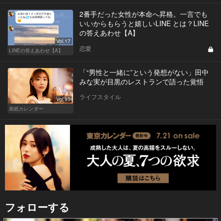
2番手だった女性が本命へ昇格。一言でも
いいからもらうと嬉しいLINE とは？LINE
の答えあわせ【A】
Vol.17
恋愛
LINEの答えあわせ【A】
「“男性と一緒に”という発想がない」田中
みな実が目黒のレストランで語った覚悟
ライフスタイル
Vol.95
表紙カレンダー
フォローする