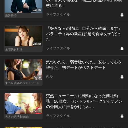
態に迫る！
Vol.16
ライフスタイル
東洋経済
「好きな人の隣は、自分から確保します」
バラエティ界の新星は“超肉食系女子”だっ
た
Vol.80
ライフスタイル
金曜美女劇場
気づいたら、弱音吐いてた。安心して心を
許せた、初デートがベストデート
恋愛
Vol.6
東カレ読者のベストデート
突然ニューヨークに転勤になった商社勤
務・28歳女。セントラルパークでイケメン
の外国人に声をかけられ…
Vol.1
ライフスタイル
大人の恋活English