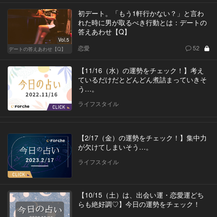
初デート。「もう1軒行かない？」と言わ
れた時に男が取るべき行動とは：デートの
答えあわせ【Q】
Vol.5
恋愛
52
デートの答えあわせ【Q】
【11/16（水）の運勢をチェック！】考え
ているだけだとどんどん煮詰まっていきそ
う…。
ライフスタイル
【2/17（金）の運勢をチェック！】集中力
が欠けてしまいそう…。
ライフスタイル
【10/15（土）は、出会い運・恋愛運どち
らも絶好調♡】今日の運勢をチェック！