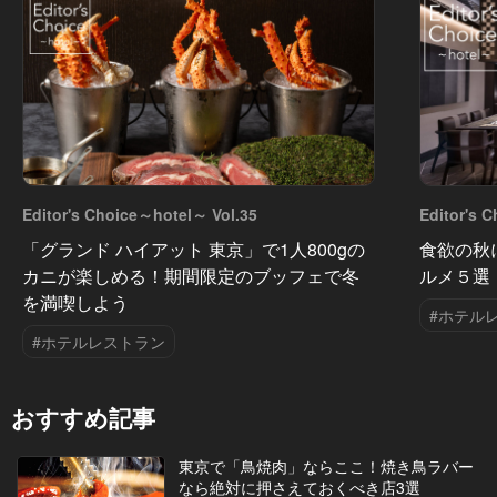
Editor's Choice～hotel～ Vol.35
Editor's 
「グランド ハイアット 東京」で1人800gの
食欲の秋
カニが楽しめる！期間限定のブッフェで冬
ルメ５選
を満喫しよう
#ホテル
#ホテルレストラン
おすすめ記事
東京で「鳥焼肉」ならここ！焼き鳥ラバー
なら絶対に押さえておくべき店3選