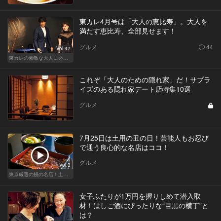
東カレ4月号は「大人の恵比寿」。大人を
満たす恵比寿、全部見せます！
グルメ
44
Vol.47
東カレの素敵な大人に必要なこと
これぞ「大人のための隠れ家」だ！サプラ
イズのある隠れ家デート店特集10選
グルメ
7月25日は土用の丑の日！芸能人もお忍び
で通う良心的な名店はココ！
グルメ
Vol.3
東京厳選の鰻の名店！土用の丑の日じゃなくても行きたい
女子ふたりが1万円を握りしめて潜入取
材！はしご酒にぴったりな“目黒の横丁”と
は？