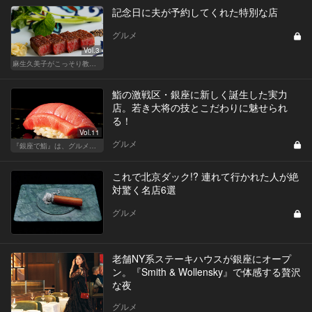
記念日に夫が予約してくれた特別な店
グルメ
Vol.3
麻生久美子がこっそり教える「私の秘密ごはん」
鮨の激戦区・銀座に新しく誕生した実力
店。若き大将の技とこだわりに魅せられ
る！
Vol.11
グルメ
『銀座で鮨』は、グルメな大人のたしなみだ
これで北京ダック!? 連れて行かれた人が絶
対驚く名店6選
グルメ
老舗NY系ステーキハウスが銀座にオープ
ン。『Smith & Wollensky』で体感する贅沢
な夜
グルメ