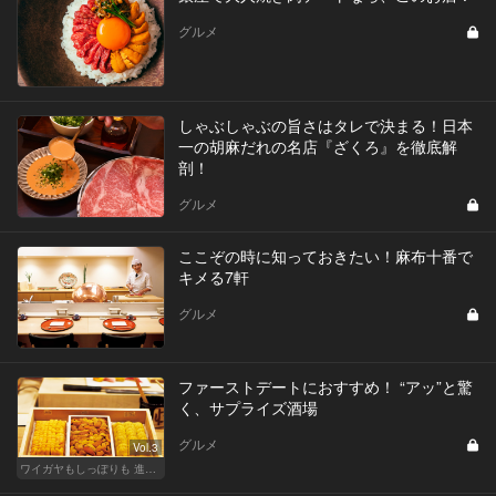
グルメ
しゃぶしゃぶの旨さはタレで決まる！日本
一の胡麻だれの名店『ざくろ』を徹底解
剖！
グルメ
ここぞの時に知っておきたい！麻布十番で
キメる7軒
グルメ
ファーストデートにおすすめ！ “アッ”と驚
く、サプライズ酒場
グルメ
Vol.3
ワイガヤもしっぽりも 進化する大人の酒場スタイル