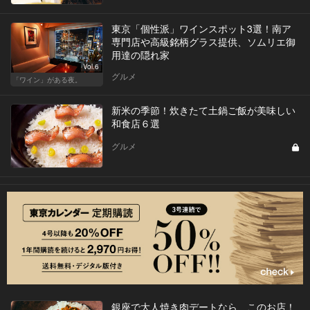
東京「個性派」ワインスポット3選！南ア
専門店や高級銘柄グラス提供、ソムリエ御
用達の隠れ家
Vol.6
グルメ
「ワイン」がある夜。
新米の季節！炊きたて土鍋ご飯が美味しい
和食店６選
グルメ
銀座で大人焼き肉デートなら、このお店！