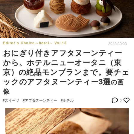
Editor's Choice～hotel～ Vol.13
2023.09.03
おにぎり付きアフタヌーンティー
から、ホテルニューオータニ（東
京）の絶品モンブランまで。要チェ
ックのアフタヌーンティー3選
の画
像
#スイーツ
#アフタヌーンティー
#ホテル
0