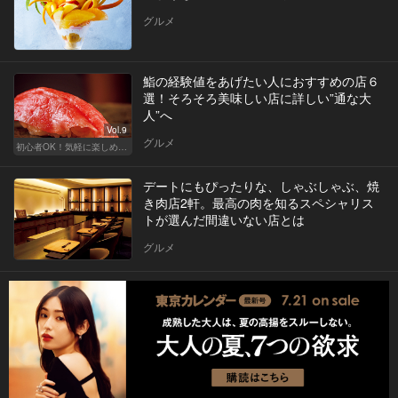
グルメ
鮨の経験値をあげたい人におすすめの店６
選！そろそろ美味しい店に詳しい”通な大
人”へ
Vol.9
グルメ
初心者OK！気軽に楽しめる鮨の人気店
デートにもぴったりな、しゃぶしゃぶ、焼
き肉店2軒。最高の肉を知るスペシャリス
トが選んだ間違いない店とは
グルメ