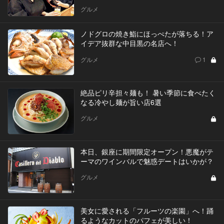
グルメ
ノドグロの焼き鮨にほっぺたが落ちる！ア
イデア抜群な中目黒の名店へ！
グルメ
1
絶品ピリ辛担々麺も！ 暑い季節に食べたく
なる冷やし麺が旨い店6選
グルメ
本日、銀座に期間限定オープン！悪魔がテ
ーマのワインバルで魅惑デートはいかが？
グルメ
美女に愛される「フルーツの楽園」へ！踊
るようなカットのパフェが美しい！