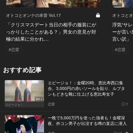
オトコとオンナの本音 Vol.17
オトコとオン
「クリスマスデート当日の相手の服装にが
浮気“サ
っかりしたことがある？」男女の意見が対
ーが言い
極の結果に分かれ…
言い訳」
#恋愛
#恋愛
おすすめ記事
エビージョ！：金曜20時、恵比寿西口集
合。3,000円の赤いソールを貼り、ルブタ
ンもどきな靴に仕上げる恵比寿女子
Vol.1
恋愛
1
エビージョ！
一晩で3,000万円を使った強者も！金曜深
夜、外コン男子が出没する噂の某店に潜入