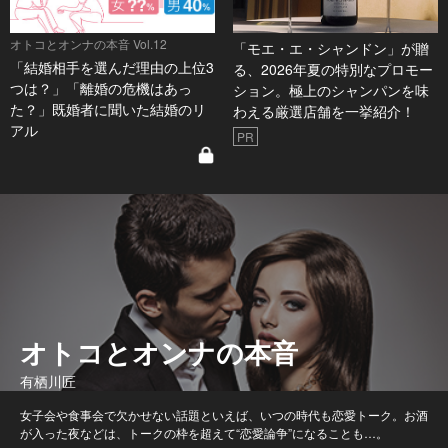
オトコとオンナの本音 Vol.12
「モエ・エ・シャンドン」が贈
「結婚相手を選んだ理由の上位3
る、2026年夏の特別なプロモー
つは？」「離婚の危機はあっ
ション。極上のシャンパンを味
た？」既婚者に聞いた結婚のリ
わえる厳選店舗を一挙紹介！
アル
PR
オトコとオンナの本音
有栖川匠
女子会や食事会で欠かせない話題といえば、いつの時代も恋愛トーク。お酒
が入った夜などは、トークの枠を超えて“恋愛論争”になることも…。