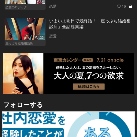
Vol.4
恋愛
16
恋愛のロジック
いよいよ明日で最終話！「崖っぷち結婚相
談所」全話総集編
恋愛
Vol.22
崖っぷち結婚相談所
フォローする