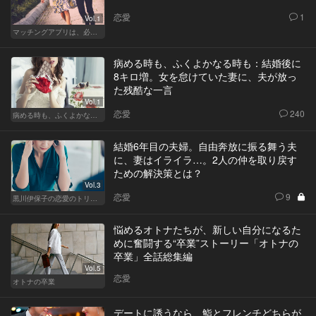
恋愛
1
Vol.1
マッチングアプリは、必然に。
病める時も、ふくよかなる時も：結婚後に
8キロ増。女を怠けていた妻に、夫が放っ
た残酷な一言
Vol.1
恋愛
240
病める時も、ふくよかなる時も
結婚6年目の夫婦。自由奔放に振る舞う夫
に、妻はイライラ…。2人の仲を取り戻す
ための解決策とは？
Vol.3
恋愛
9
黒川伊保子の恋愛のトリセツ
悩めるオトナたちが、新しい自分になるた
めに奮闘する“卒業”ストーリー「オトナの
卒業」全話総集編
Vol.5
恋愛
オトナの卒業
デートに誘うなら、鮨とフレンチどちらが