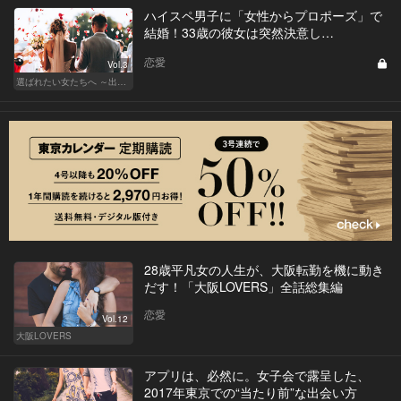
ハイスペ男子に「女性からプロポーズ」で
結婚！33歳の彼女は突然決意し…
恋愛
Vol.3
選ばれたい女たちへ ～出会いから結婚まで～
28歳平凡女の人生が、大阪転勤を機に動き
だす！「大阪LOVERS」全話総集編
恋愛
Vol.12
大阪LOVERS
アプリは、必然に。女子会で露呈した、
2017年東京での“当たり前”な出会い方