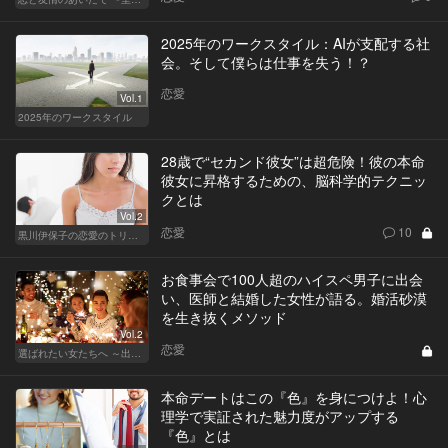
2025年のワークスタイル：AIが支配する社
会。そして僕らは仕事を失う！？
恋愛
Vol.1
2025年のワークスタイル
28歳で“セカンド彼女”は超危険！彼の本命
彼女に昇格するための、脳科学的テクニッ
クとは
Vol.2
恋愛
10
黒川伊保子の恋愛のトリセツ
お食事会で100人超のハイスペ男子に出会
い、医師と結婚した女性が語る。婚活砂漠
を生き抜くメソッド
Vol.2
恋愛
選ばれたい女たちへ ～出会いから結婚まで～
本命デートはこの『色』を身につけよ！心
理学で実証された魅力度がアップする
『色』とは