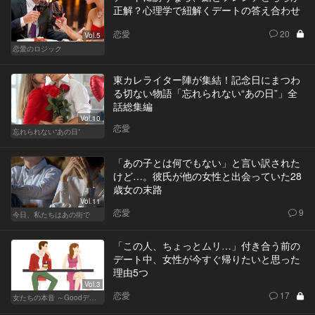
正解？心理学で紐解くデートの答え合わせ
恋愛
20
Vol.5
恋愛のロジック
東カレライター陣が集結！記念日にまつわ
る切ない物語「忘れられない“あの日”」全
話総集編
Vol.10
恋愛
忘れられない“あの日”
「あの子とは何でもない」と言い訳された
けど…。彼氏が他の女性と出会っていた28
歳女の末路
Vol.11
恋愛
9
今日、私たちはあの街で
「この人、ちょっとムリ…」付き合う前の
デート中、女性が今すぐ帰りたいと思った
理由5つ
Vol.3
恋愛
17
女たちの本音 ～Goodデート／Badデート～