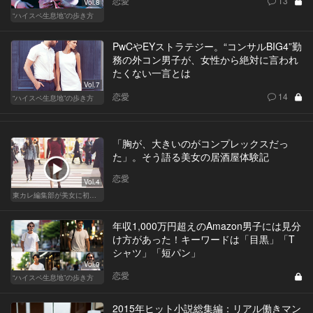
恋愛
13
Vol.8
“ハイスペ生息地”の歩き方
PwCやEYストラテジー。“コンサルBIG4”勤
務の外コン男子が、女性から絶対に言われ
たくない一言とは
Vol.7
恋愛
14
“ハイスペ生息地”の歩き方
「胸が、大きいのがコンプレックスだっ
た」。そう語る美女の居酒屋体験記
恋愛
Vol.4
東カレ編集部が美女に初体験させてみた
年収1,000万円超えのAmazon男子には見分
け方があった！キーワードは「目黒」「T
シャツ」「短パン」
Vol.9
恋愛
“ハイスペ生息地”の歩き方
2015年ヒット小説総集編：リアル働きマン