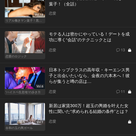
葉子！（全話）
恋愛
Vol.18
リアル働きマン葉子！黒革の編集手帳 written by 内埜さくら
モテる人は密かにやっている！デートを成
功に導く“会話”のテクニックとは
恋愛
13
Vol.6
恋愛のロジック
日本トップクラスの高年収・キーエンス男
子と出会いたいなら、金夜の六本木へ！彼
らが集うと噂の店は…
Vol.6
恋愛
11
“ハイスペ生息地”の歩き方
新居は家賃300万！超玉の輿婚を叶えた女
性に聞いた“求められる結婚の条件”とは？
恋愛
Vol.1
令和の玉の輿ガール