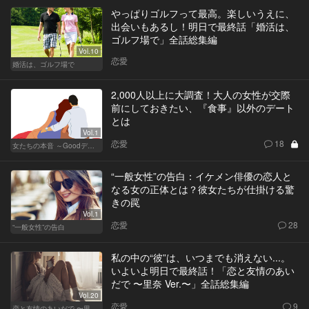
やっぱりゴルフって最高。楽しいうえに、
出会いもあるし！明日で最終話「婚活は、
ゴルフ場で」全話総集編
Vol.10
恋愛
婚活は、ゴルフ場で
2,000人以上に大調査！大人の女性が交際
前にしておきたい、『食事』以外のデート
とは
Vol.1
恋愛
18
女たちの本音 ～Goodデート／Badデート～
“一般女性”の告白：イケメン俳優の恋人と
なる女の正体とは？彼女たちが仕掛ける驚
きの罠
Vol.1
恋愛
28
“一般女性”の告白
私の中の“彼”は、いつまでも消えない...。
いよいよ明日で最終話！「恋と友情のあい
だで 〜里奈 Ver.〜」全話総集編
Vol.20
恋愛
9
恋と友情のあいだで 〜里奈 Ver.〜