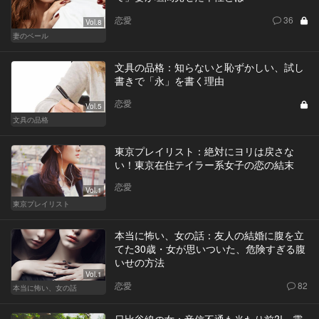
恋愛
36
Vol.8
妻のベール
文具の品格：知らないと恥ずかしい、試し
書きで「永」を書く理由
恋愛
Vol.5
文具の品格
東京プレイリスト：絶対にヨリは戻さな
い！東京在住テイラー系女子の恋の結末
恋愛
Vol.1
東京プレイリスト
本当に怖い、女の話：友人の結婚に腹を立
てた30歳・女が思いついた、危険すぎる腹
いせの方法
Vol.1
恋愛
82
本当に怖い、女の話
日比谷線の女：音信不通も当たり前?! 霞