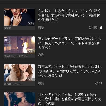
女の嘘：「付き合おう」は、ベッドに誘う
常套句。女心を弄ぶ商社マンに、S級美女
が仕掛けた罠
Vol.2
恋愛
156
女の嘘
東カレ的デートプラン：広尾駅から近いの
に、あえてのタクシーでドキドキ感を2度
も演出？
Vol.1
恋愛
東カレ的デートプラン
東京エアポケット：見栄を張ることに疲れ
た30歳OL。周囲にひた隠しにしていた“至
福のご褒美”とは
Vol.1
恋愛
28
東京エアポケット
狙った男を落とすため。4,500万を払っ
て、絶対に誰にも秘密の計画を実行した女
の、心の闇