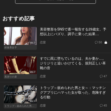
おすすめ記事
美容整形をSNSで逐一報告する29歳女。予
想以上にバズり、調子に乗った結果…
恋愛
50
Vol.7
絶食系女子
すでに罠に堕ちているのは、夫か妻か…。
ジリジリと追いかけてくる、規則正しい革
靴の音
Vol.7
恋愛
47
黒塗りの扉
トラップ～嵌められた男と女～：マッチン
グアプリにハマった女が取った、危険すぎ
る行動
Vol.1
恋愛
45
トラップ～嵌められた男と女～