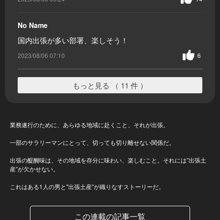
No Name
国内出張が多い部署、楽しそう！
2023/08/06 07:10
6
もっと見る （ 11 件 ）
妻に捧げる、出張土産
業務遂行のために、あらゆる地域に赴くこと、それが出張。
一部のサラリーマンにとって、切っても切り離せない関係だ。
出張の醍醐味は、その地域を存分に味わい、楽しむこと。それには”出張土
産”が欠かせない。
これはある1人の男と"出張土産”が織りなすストーリーだ。
この連載の記事一覧