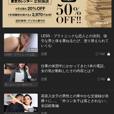
LESS：プラトニックな恋人との決別。強
引な男と体を重ねるたび、塗り替えられて
いく心
Vol.9
恋愛
102
LESS～プラトニックな恋人～
仕事の休憩中にかかってきた1本の電話。
女の気が動転したその内容とは？
恋愛
30
Vol.7
甘いひとくち〜凛子のスイーツ探訪記〜
高収入女子の男性との華やかな交遊録が赤
裸々に…。「外コン女子は落とされない」
全話総集編
Vol.13
恋愛