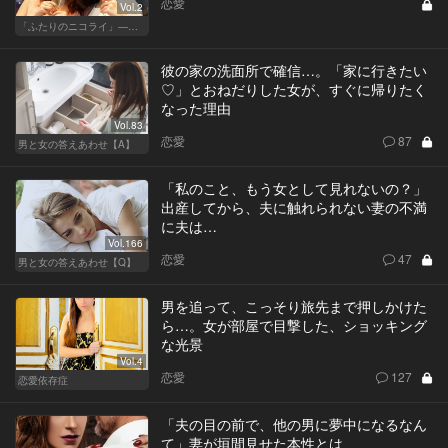
恋愛
Vol.2
「ふたりのニコライ」―作家・柴崎竜人の恋愛ストーリー
彼の家の洗面所で確信…。「家に行きたい
♡」とおねだりした女が、すぐに帰りたく
なった理由
Vol.83
恋愛
87
男と女の答えあわせ【A】
「私のこと、もう女として見れないの？」
出産してから、夫に触れられない妻の不満
に夫は…
Vol.166
恋愛
47
男と女の答えあわせ【Q】
男を追って、こっそり旅先まで押しかけた
ら…。女が部屋で目撃した、ショッキング
な光景
Vol.4
恋愛
127
恋愛依存症
「夫の目の前で、他の男に夢中になるなん
て」妻が垣間見せた本性とは