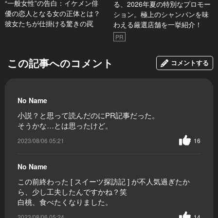
“一般女性”の告白：イケメン俳
る、2026年夏の特別なプロモー
優の恋人となる女の正体とは？
ション。極上のシャンパンを味
彼女たちが仕掛ける驚きの罠
わえる厳選店舗を一挙紹介！
PR
この記事へのコメント
コメントする
No Name
小説？と思って読んだのにPR記事だった。
そうかな…とは思ったけど。
2023/08/06 05:21
16
No Name
この前終わった [ スイーツ探訪記 ] が不人気過ぎたか
ら、少し工夫したんですかね？笑
白桃、食べたくなりました。
2023/08/06 05:24
14