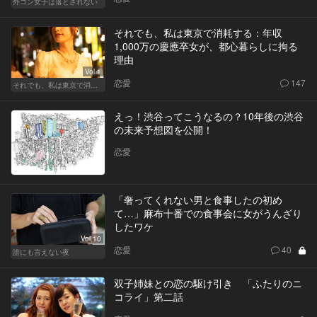
外コン女子は落とされない
それでも、私は東京で消耗する：年収
1,000万の慶應卒女が、都心暮らしに拘る
理由
Vol.1
恋愛
147
それでも、私は東京で消耗する
えっ！渋谷ってこうなるの？10年後の渋谷
の未来予想図を公開！
恋愛
「奢ってくれない男と食事したの初め
て…」麻布十番での食事会に女がうんざり
したワケ
Vol.10
恋愛
40
誰にも言えない夜
双子姉妹との恋の駆け引き 「ふたりのニ
コライ」第二話