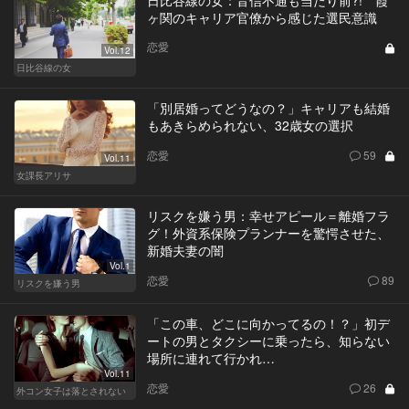
ヶ関のキャリア官僚から感じた選民意識
恋愛
Vol.12
日比谷線の女
「別居婚ってどうなの？」キャリアも結婚
もあきらめられない、32歳女の選択
恋愛
59
Vol.11
女課長アリサ
リスクを嫌う男：幸せアピール＝離婚フラ
グ！外資系保険プランナーを驚愕させた、
新婚夫妻の闇
Vol.1
恋愛
89
リスクを嫌う男
「この車、どこに向かってるの！？」初デ
ートの男とタクシーに乗ったら、知らない
場所に連れて行かれ…
Vol.11
恋愛
26
外コン女子は落とされない