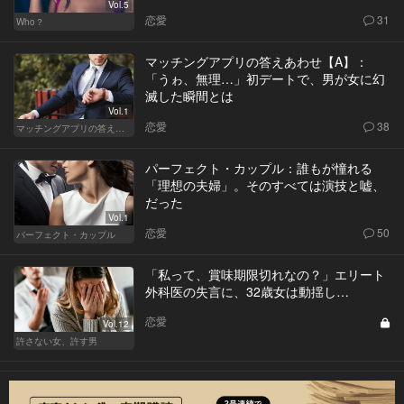
Vol.5
恋愛
31
Who？
マッチングアプリの答えあわせ【A】：
「うゎ、無理…」初デートで、男が女に幻
滅した瞬間とは
Vol.1
恋愛
38
マッチングアプリの答えあわせ【A】～SEASON2～
パーフェクト・カップル：誰もが憧れる
「理想の夫婦」。そのすべては演技と嘘、
だった
Vol.1
恋愛
50
パーフェクト・カップル
「私って、賞味期限切れなの？」エリート
外科医の失言に、32歳女は動揺し…
恋愛
Vol.12
許さない女、許す男