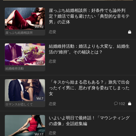
崖っぷち結婚相談所：好条件でも論外判
定？婚活で最も避けたい「典型的な非モテ
男」の正体
Vol.12
恋愛
崖っぷち結婚相談所
結婚維持活動：婚活よりも大変な、結婚生
活の“維持”。その秘訣とは？
恋愛
Vol.1
結婚維持活動
「キスから始まる恋もある？」旅先で出会
ったイイ男に、思わず身を委ねてしまった
女
Vol.7
恋愛
102
ロマンスが恋しくて
いよいよ明日で最終話！「マウンティング
の虚像」全話総集編
恋愛
Vol.17