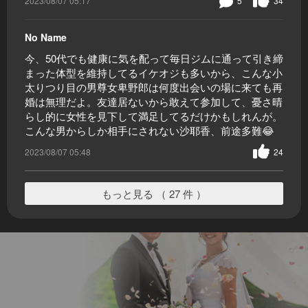
2023/08/07 05:17
5
34
No Name
今、50代でも健康に気を配って毎日ジムに通って引き締
まった体型を維持してるイケオジも多いから、こんな小
太りつり目の男尊女卑野郎は何度出会いの場に来ても再
婚は無理だよ。友達居ないから敢えて参加して、憂さ晴
らし的に女性を見下して満足してるだけかもしれんが。
こんな男からしか相手にされない沙耶香、前途多難😂
2023/08/07 05:48
24
もっと見る （ 27 件 ）