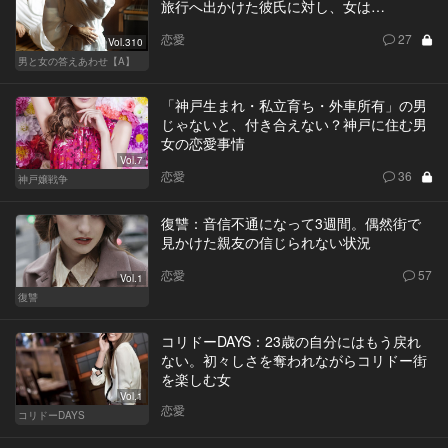
旅行へ出かけた彼氏に対し、女は…
恋愛
27
Vol.310
男と女の答えあわせ【A】
「神戸生まれ・私立育ち・外車所有」の男
じゃないと、付き合えない？神戸に住む男
女の恋愛事情
Vol.7
恋愛
36
神戸嬢戦争
復讐：音信不通になって3週間。偶然街で
見かけた親友の信じられない状況
恋愛
57
Vol.1
復讐
コリドーDAYS：23歳の自分にはもう戻れ
ない。初々しさを奪われながらコリドー街
を楽しむ女
Vol.1
恋愛
コリドーDAYS