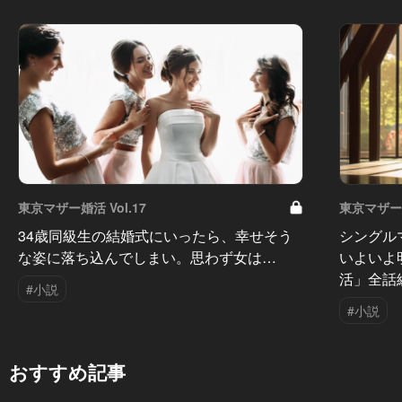
東京マザー婚活 Vol.17
東京マザー婚
34歳同級生の結婚式にいったら、幸せそう
シングル
な姿に落ち込んでしまい。思わず女は…
いよいよ
活」全話
#小説
#小説
おすすめ記事