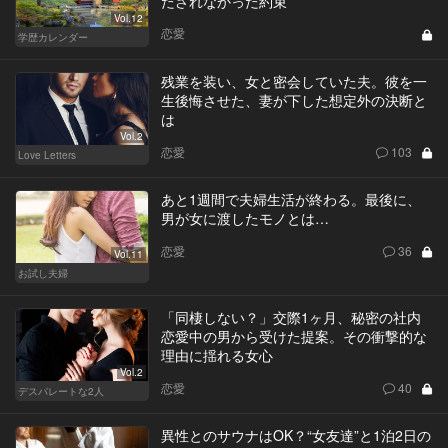
たされなかった約束
Vol.12
恋愛
学歴カレンダー
残業を装い、女と密会していた夫。彼を一
生後悔させた、妻が下した想定外の決断と
は
Vol.2
恋愛
103
Love Letters
あと1週間で夫婦生活が終わる。最後に、
男が女に渡したモノとは…
恋愛
36
Vol.11
お試し夫婦
「同棲しない？」交際1ヶ月、秘密の社内
恋愛中の男から受けた提案。その衝撃的な
理由に揺れる女心
Vol.2
恋愛
40
デスパレートな2人
異性とのサウナはOK？“女友達”と1泊2日の