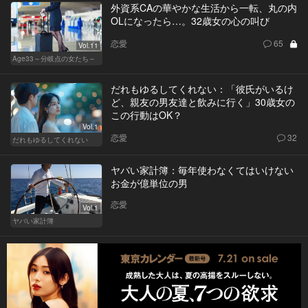
外資系CAの華やかな生活から一転、丸の内
OLになったら…。32歳女の心の叫び
恋愛
65
Vol.11
Age33～分岐点の女たち～
だれもゆるしてくれない：「彼氏がいるけ
ど、親友の男友達と飲みに行く」30歳女の
この行動はOK？
Vol.1
恋愛
32
だれもゆるしてくれない
ヤバい家計簿：毎年使わなくてはいけない
お金が億単位の男
恋愛
Vol.1
ヤバい家計簿