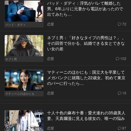
バッド・ダディ：浮気がバレて離婚した
男。6年ぶりに元妻から電話があったので
出てみたら…
Vol.1
恋愛
72
バッド・ダディ
ネブミ男：「好きなタイプの男性は？」 。
その回答で分かる、結婚できる女とできな
い女の差
Vol.1
恋愛
102
ネブミ男
マティーニのほかにも：国立大を卒業して
メガバンクに就職した22歳女。初めて東京
のバーに行ったら…
Vol.1
恋愛
15
マティーニのほかにも
十人十色の麻布十番：愛犬連れの35歳美人
妻。天真爛漫に見える彼女の、唯一の悩み
恋愛
87
Vol.1