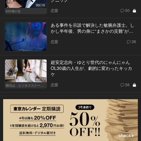
Vol.10
恋愛
50
200億の女
ある事件を示談で解決した敏腕弁護士。し
かし半年後、男の身に“まさかの災難”が…
恋愛
38
超安定志向・ゆとり世代のにゃんにゃん
OL30歳の人生が、劇的に変わったキッカ
ケ
Vol.11
恋愛
56
婚活は、ビジネススクールで！？