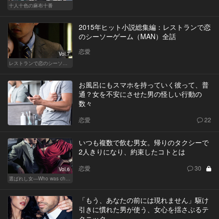
十人十色の麻布十番
2015年ヒット小説総集編：レストランで恋
のシーソーゲーム（MAN）全話
恋愛
Vol.7
レストランで恋のシーソーゲーム（MAN）
お風呂にもスマホを持っていく彼って、普
通？女を不安にさせた男の怪しい行動の
数々
恋愛
22
いつも複数で飲む男女。帰りのタクシーで
2人きりになり、約束したコトとは
恋愛
30
Vol.6
選ばれし女―Who was chosen？―
「もう、あなたの前には現れません」駆け
引きに慣れた男が使う、女心を揺さぶるテ
クニック