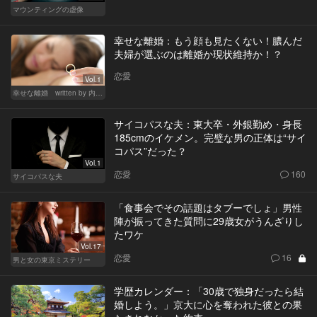
マウンティングの虚像
幸せな離婚：もう顔も見たくない！膿んだ
夫婦が選ぶのは離婚か現状維持か！？
恋愛
Vol.1
幸せな離婚 written by 内埜さくら
サイコパスな夫：東大卒・外銀勤め・身長
185cmのイケメン。完璧な男の正体は“サイ
コパス”だった？
Vol.1
恋愛
160
サイコパスな夫
「食事会でその話題はタブーでしょ」男性
陣が振ってきた質問に29歳女がうんざりし
たワケ
Vol.17
恋愛
16
男と女の東京ミステリー
学歴カレンダー：「30歳で独身だったら結
婚しよう。」京大に心を奪われた彼との果