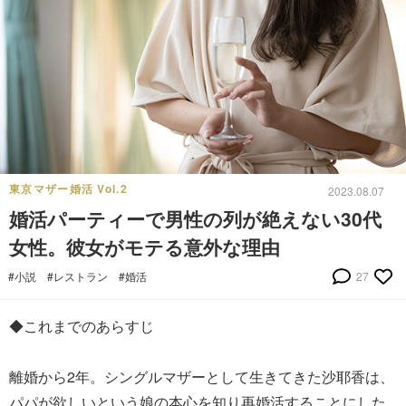
東京マザー婚活 Vol.2
2023.08.07
婚活パーティーで男性の列が絶えない30代
女性。彼女がモテる意外な理由
#小説
#レストラン
#婚活
27
◆これまでのあらすじ
離婚から2年。シングルマザーとして生きてきた沙耶香は、
パパが欲しいという娘の本心を知り再婚活することにした