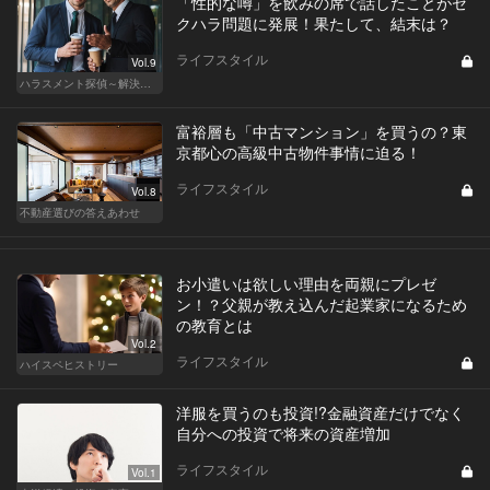
「性的な噂」を飲みの席で話したことがセ
クハラ問題に発展！果たして、結末は？
ライフスタイル
Vol.9
ハラスメント探偵～解決編～
富裕層も「中古マンション」を買うの？東
京都心の高級中古物件事情に迫る！
ライフスタイル
Vol.8
不動産選びの答えあわせ
お小遣いは欲しい理由を両親にプレゼ
ン！？父親が教え込んだ起業家になるため
の教育とは
Vol.2
ライフスタイル
ハイスペヒストリー
洋服を買うのも投資!?金融資産だけでなく
自分への投資で将来の資産増加
ライフスタイル
Vol.1