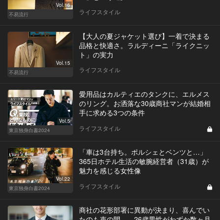
Vol.16
ライフスタイル
不易流行
【大人の夏ジャケット選び】一着で決まる
品格と快適さ。ラルディーニ「ライクニッ
ト」の実力
Vol.15
ライフスタイル
不易流行
愛用品はカルティエのタンクに、エルメス
のリング。お洒落な30歳商社マンが結婚相
手に求める3つの条件
Vol.5
ライフスタイル
東京独身白書2024
「車は3台持ち。ポルシェとベンツと…」
365日ホテル生活の敏腕経営者（31歳）が
魅力を感じる女性像
Vol.22
ライフスタイル
東京独身白書2024
商社の花形部署に異動が決まり、喜んでい
たのも束の間…。26歳男性がわずか数ヶ月