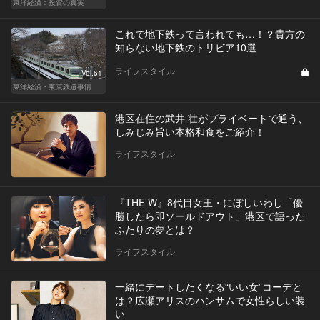
東洋経済：投資の真実
これで地下鉄って言われても…！？貴方の
知らない地下鉄のトリビア10選
ライフスタイル
Vol.51
東洋経済・東京鉄道事情
港区在住の武井 壮がプライベートで通う、
しみじみ旨い本格和食をご紹介！
ライフスタイル
『THE W』8代目女王・にぼしいわし「優
勝したら即ソールドアウト」港区で語った
ふたりの夢とは？
ライフスタイル
一緒にデートしたくなる“いい女”コーデと
は？広瀬アリスのハンサムで女性らしい装
い