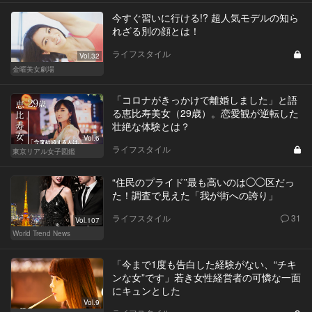
今すぐ習いに行ける!? 超人気モデルの知ら
れざる別の顔とは！
ライフスタイル
Vol.32
金曜美女劇場
「コロナがきっかけで離婚しました」と語
る恵比寿美女（29歳）。恋愛観が逆転した
壮絶な体験とは？
Vol.6
ライフスタイル
東京リアル女子図鑑
“住民のプライド”最も高いのは◯◯区だっ
た！調査で見えた「我が街への誇り」
ライフスタイル
31
Vol.107
World Trend News
「今まで1度も告白した経験がない、“チキ
ンな女”です」若き女性経営者の可憐な一面
にキュンとした
Vol.9