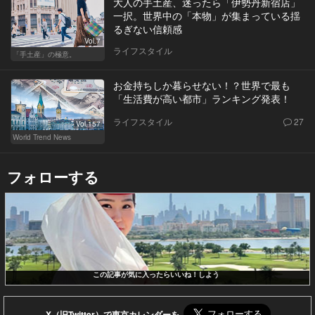
大人の手土産、迷ったら「伊勢丹新宿店」
一択。世界中の「本物」が集まっている揺
るぎない信頼感
Vol.7
ライフスタイル
「手土産」の極意。
お金持ちしか暮らせない！？世界で最も
「生活費が高い都市」ランキング発表！
ライフスタイル
27
Vol.157
World Trend News
フォローする
この記事が気に入ったらいいね！しよう
X（旧Twitter）で東京カレンダーを