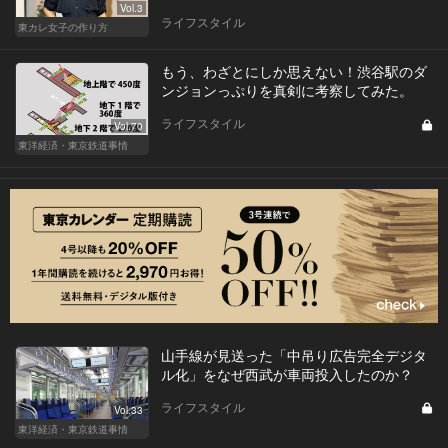
Vol.3
ライフスタイル
東カレ女子の作り方
もう、わざとにしか思えない！渋谷駅のダ
ンジョンっぷりを真剣に考察してみた。
ライフスタイル
Vol.70
東洋経済・東京鉄道事情
山手線が見送った「中吊り広告完全デジタ
ル化」をなぜ西武が車両投入したのか？
ライフスタイル
Vol.33
東洋経済・東京鉄道事情