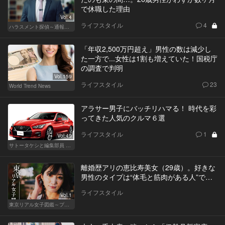
で休職した理由
Vol.4
ライフスタイル
4
ハラスメント探偵～通報編～
「年収2,500万円超え」男性の数は減少し
た一方で...女性は1割も増えていた！国税庁
の調査で判明
Vol.159
ライフスタイル
23
World Trend News
アラサー男子にバッチリハマる！ 時代を彩
ってきた人気のクルマ６選
ライフスタイル
1
Vol.49
サトータケシと編集部員 船山の"CAR GENTSへの道"
離婚歴アリの恵比寿美女（29歳）。好きな
男性のタイプは“体毛と筋肉がある人”で…
ライフスタイル
Vol.1
東京リアル女子図鑑～プロローグ編～