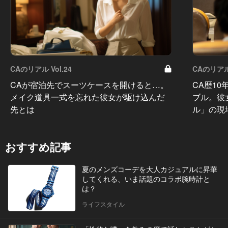
CAのリアル Vol.24
CAのリアル 
CAが宿泊先でスーツケースを開けると…。
CA歴1
メイク道具一式を忘れた彼女が駆け込んだ
ブル。彼
先とは
ル」の現
おすすめ記事
夏のメンズコーデを大人カジュアルに昇華
してくれる、いま話題のコラボ腕時計と
は？
ライフスタイル