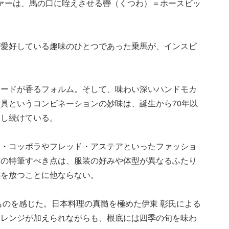
ーファーは、馬の口に咥えさせる轡（くつわ）＝ホースビッ
が愛好している趣味のひとつであった乗馬が、インスピ
ムードが香るフォルム。そして、味わい深いハンドモカ
具というコンビネーションの妙味は、誕生から70年以
了し続けている。
ド・コッポラやフレッド・アステアといったファッショ
作の特筆すべき点は、服装の好みや体型が異なるふたり
感を放つことに他ならない。
ものを感じた。日本料理の真髄を極めた伊東 彰氏による
アレンジが加えられながらも、根底には四季の旬を味わ