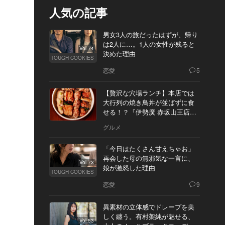
人気の記事
男女3人の旅だったはずが、帰り
は2人に…。1人の女性が残ると
Vol.74
決めた理由
TOUGH COOKIES
恋愛
5
【贅沢な穴場ランチ】本店では
大行列の焼き鳥丼が並ばずに食
せる！？『伊勢廣 赤坂山王店』
へ
グルメ
「今日はたくさん甘えちゃお」
再会した母の無邪気な一言に、
Vol.73
娘が激怒した理由
TOUGH COOKIES
恋愛
9
異素材の立体感でドレープを美
しく纏う。有村架純が魅せる、
Vol.53