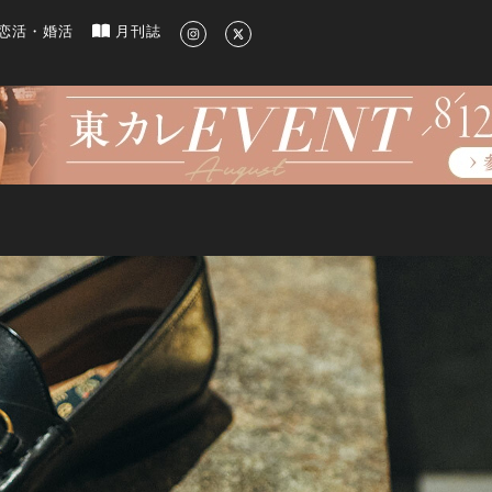
新のグルメ、洗練されたライフスタイル情報
恋活・婚活
月刊誌