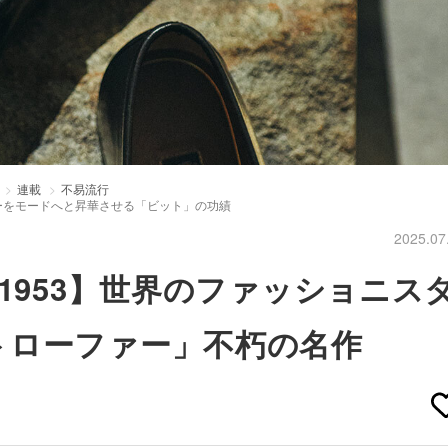
連載
不易流行
ァーをモードへと昇華させる「ビット」の功績
2025.07
1953】世界のファッショニス
トローファー」不朽の名作