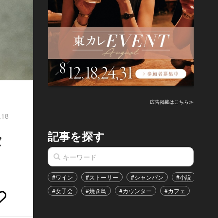
広告掲載はこちら≫
.18
記事を探す
タ
#ワイン
#ストーリー
#シャンパン
#小説
#家
#女子会
#焼き鳥
#カウンター
#カフェ
#イベ