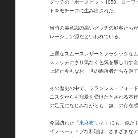
グッチの「ホースビット 1953」ロ
トをモチーフに生み出された。
当時の美意識の高いグッチの顧客たち
レーション源だといわれている。
上質なスムースレザーとクラシックな
ステッチにさり気なく色気を醸し出す金
上経た今もなお、世の洒落者たちを魅
その歴史の中で、フランシス・フォー
ニスタからも寵愛を受けたとされる本
の足元になじみながらも、無二の存在
今回訪れた
『東麻布 いと』
にも、似た
イノベーティブな料理は、さまざまな