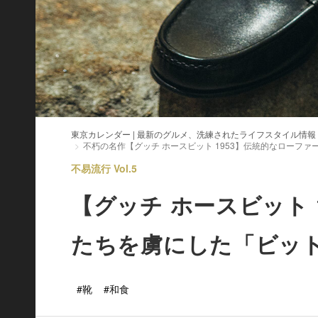
東京カレンダー | 最新のグルメ、洗練されたライフスタイル情報
不朽の名作【グッチ ホースビット 1953】伝統的なローフ
不易流行 Vol.5
【グッチ ホースビット 
たちを虜にした「ビッ
#靴
#和食