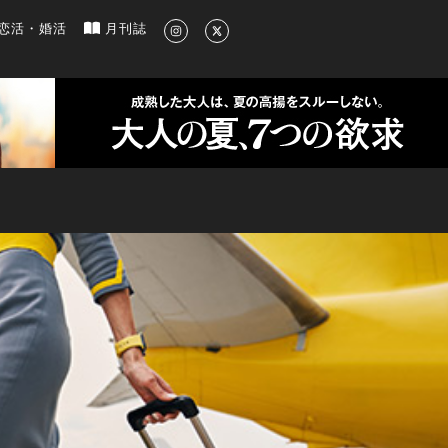
新のグルメ、洗練されたライフスタイル情報
恋活・婚活
月刊誌