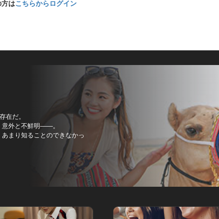
の方は
こちらからログイン
存在だ。
、意外と不鮮明――。
、あまり知ることのできなかっ