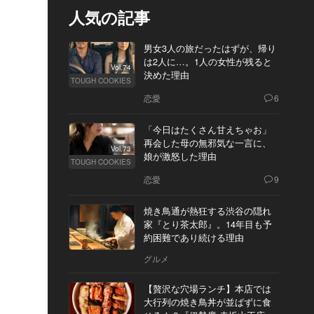
人気の記事
男女3人の旅だったはずが、帰り
は2人に…。1人の女性が残ると
Vol.74
決めた理由
TOUGH COOKIES
恋愛
6
「今日はたくさん甘えちゃお」
再会した母の無邪気な一言に、
Vol.73
娘が激怒した理由
TOUGH COOKIES
恋愛
9
焼き鳥通が熱狂する渋谷の隠れ
家『とり茶太郎』。14年目も予
約困難であり続ける理由
グルメ
【贅沢な穴場ランチ】本店では
大行列の焼き鳥丼が並ばずに食