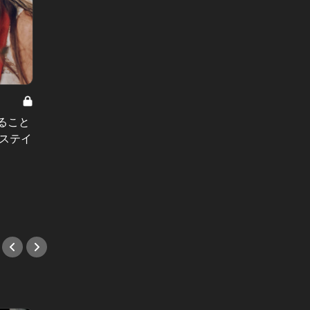
ること
CAのリアル Vol.21
CAのリア
ステイ
CA歴10年のプロが教える！人に好
「寝転
印象を与えるコミュニケーション術
願いさ
3選
る瞬間
#映画