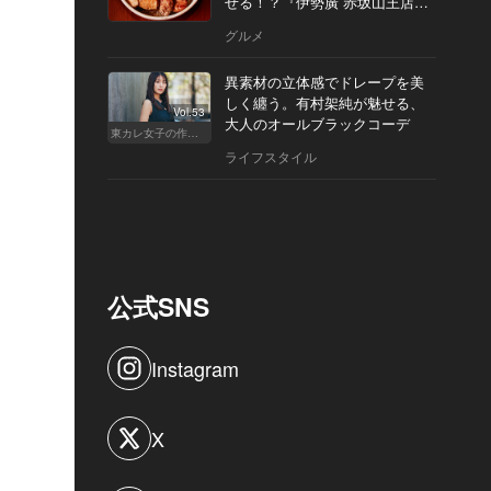
せる！？『伊勢廣 赤坂山王店』
へ
グルメ
異素材の立体感でドレープを美
しく纏う。有村架純が魅せる、
Vol.53
大人のオールブラックコーデ
東カレ女子の作り方
ライフスタイル
公式SNS
Instagram
X