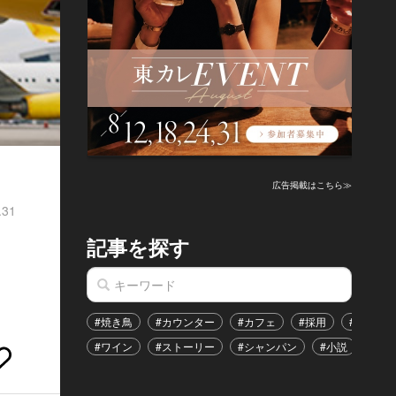
広告掲載はこちら≫
.31
記事を探す
#焼き鳥
#カウンター
#カフェ
#採用
#恋愛
#ワイン
#ストーリー
#シャンパン
#小説
#イ