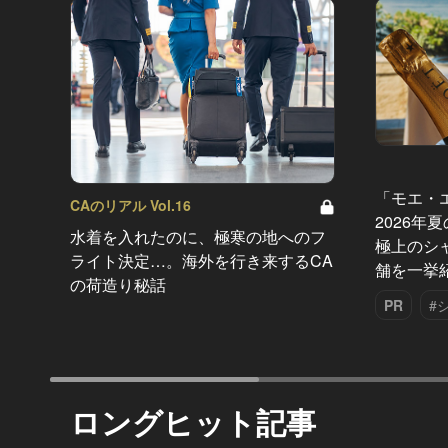
「モエ・
CAのリアル Vol.16
2026年
水着を入れたのに、極寒の地へのフ
極上のシ
ライト決定…。海外を行き来するCA
舗を一挙
の荷造り秘話
PR
#
ロングヒット記事