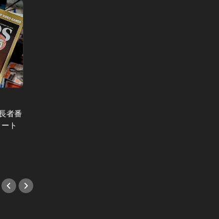
Editor'
Vol.25
ジバン
フレ！
：長者番
北村匠海の熱い眼差しにドキッとし
今年1
タート
た。彼が思い描く「理想のデート」
う
とは？【動画あり】
#スキ
#映画