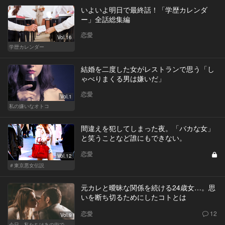
いよいよ明日で最終話！「学歴カレンダ
ー」全話総集編
恋愛
Vol.16
学歴カレンダー
結婚を二度した女がレストランで思う「し
ゃべりまくる男は嫌いだ」
恋愛
Vol.1
私の嫌いなオトコ
間違えを犯してしまった夜。「バカな女」
と笑うことなど誰にもできない。
恋愛
Vol.12
＃東京悪女伝説
元カレと曖昧な関係を続ける24歳女…。思
いを断ち切るためにしたコトとは
恋愛
12
Vol.9
今日、私たちはあの街で