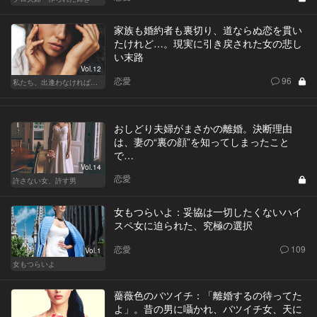
家族も婚約者も裏切り、道ならぬ恋を貫い
たけれど…。現実に引き戻された女の悲し
い末路
Vol.12
恋愛
96
私たち、出逢わなければよかった
おしどり夫婦がまさかの離婚。決断理由
は、妻の“裏の顔”を知ってしまったこと
で…
Vol.14
恋愛
許さない女、許す男
女もつらいよ：妥協は一切したくないハイ
スペ女に迫られた、究極の選択
恋愛
109
Vol.1
女もつらいよ
薔薇色のバツイチ：「離婚するの待ってた
よ」。昔の男に囁かれ、バツイチ女、天に