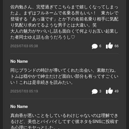
佐内勉さん、完璧過ぎてこちらまで嬉しくなってしまっ
たよ。まずはフルネームで名乗る所もいい！ 東カレで
登場する「あっ蓮です」とか下の名前名乗り相手に気配
り気配り求めてるような男子とは大違い。笑
大人の魅力がヤバいし話も面白くて何よりお互い起業し
た者同士ゆえ話も合うだろうし♡
2023/07/03 05:38
6
66
No Name
同じブランドの時計が導いてくれた出会い、素敵だね。
トムは穏やかで紳士だけど面白い部分も有ってすごくい
い！これは是非続きを読みたい。
2023/07/03 05:19
3
49
No Name
真由香が悪いことをしているわけじゃないのは理解でき
るけど、美也とバイバイしてすぐ彼ネタをSNSに投稿す
る心理にモヤっとした。。