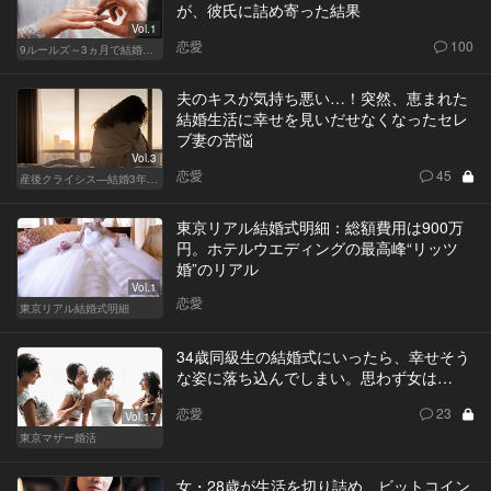
が、彼氏に詰め寄った結果
Vol.1
恋愛
100
9ルールズ～3ヵ月で結婚する方法～
夫のキスが気持ち悪い…！突然、恵まれた
結婚生活に幸せを見いだせなくなったセレ
ブ妻の苦悩
Vol.3
恋愛
45
産後クライシス—結婚3年目の波乱—
東京リアル結婚式明細：総額費用は900万
円。ホテルウエディングの最高峰“リッツ
婚”のリアル
Vol.1
恋愛
東京リアル結婚式明細
34歳同級生の結婚式にいったら、幸せそう
な姿に落ち込んでしまい。思わず女は…
恋愛
23
Vol.17
東京マザー婚活
女・28歳が生活を切り詰め、ビットコイン