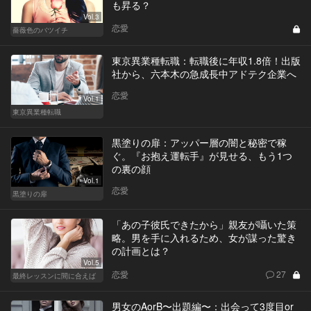
も昇る？
Vol.3
恋愛
薔薇色のバツイチ
東京異業種転職：転職後に年収1.8倍！出版
社から、六本木の急成長中アドテク企業へ
恋愛
Vol.1
東京異業種転職
黒塗りの扉：アッパー層の闇と秘密で稼
ぐ。『お抱え運転手』が見せる、もう1つ
の裏の顔
Vol.1
恋愛
黒塗りの扉
「あの子彼氏できたから」親友が囁いた策
略。男を手に入れるため、女が謀った驚き
の計画とは？
Vol.5
恋愛
27
最終レッスンに間に合えば
男女のAorB〜出題編〜：出会って3度目or