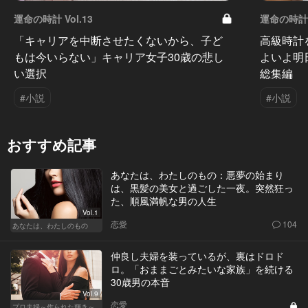
運命の時計 Vol.13
運命の時計 V
「キャリアを中断させたくないから、子ど
高級時計
もは今いらない」キャリア女子30歳の悲し
よいよ明
い選択
総集編
#小説
#小説
おすすめ記事
あなたは、わたしのもの：悪夢の始まり
は、黒髪の美女と過ごした一夜。突然狂っ
た、順風満帆な男の人生
Vol.1
恋愛
104
あなたは、わたしのもの
仲良し夫婦を装っているが、裏はドロド
ロ。「おままごとみたいな家族」を続ける
30歳男の本音
Vol.9
恋愛
プロ夫婦～作られた輝き～