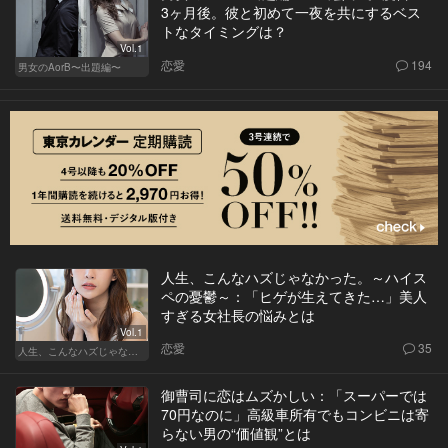
3ヶ月後。彼と初めて一夜を共にするベス
トなタイミングは？
Vol.1
恋愛
194
男女のAorB〜出題編〜
人生、こんなハズじゃなかった。～ハイス
ペの憂鬱～：「ヒゲが生えてきた…」美人
すぎる女社長の悩みとは
Vol.1
恋愛
35
人生、こんなハズじゃなかった。～ハイスペの憂鬱～
御曹司に恋はムズかしい：「スーパーでは
70円なのに」高級車所有でもコンビニは寄
らない男の“価値観”とは