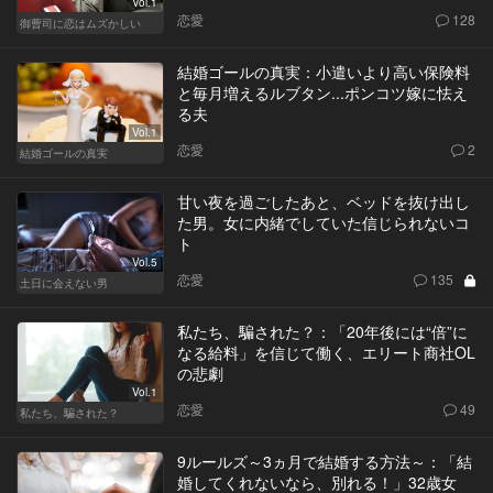
Vol.1
恋愛
128
御曹司に恋はムズかしい
結婚ゴールの真実：小遣いより高い保険料
と毎月増えるルブタン...ポンコツ嫁に怯え
る夫
Vol.1
恋愛
2
結婚ゴールの真実
甘い夜を過ごしたあと、ベッドを抜け出し
た男。女に内緒でしていた信じられないコ
ト
Vol.5
恋愛
135
土日に会えない男
私たち、騙された？：「20年後には“倍”に
なる給料」を信じて働く、エリート商社OL
の悲劇
Vol.1
恋愛
49
私たち、騙された？
9ルールズ～3ヵ月で結婚する方法～：「結
婚してくれないなら、別れる！」32歳女