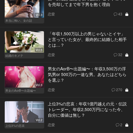
を売却してまで年下男を抱く理由
恋愛
43
Vol.3
本当に怖い、女の話
「年収1,500万以上の男じゃないとイヤ」
と言っていた女が、最終的に結婚した相手
とは…？
Vol.5
恋愛
32
結婚のキメテ
男女のAorB〜出題編〜：年収3,500万の浮
気男or 500万の一途な男。あなたはどちら
を選ぶ？
Vol.3
恋愛
270
男女のAorB〜出題編〜
上位3%の悲哀：年収1億円越えの元・伝説
トレーダー。年収2,500万円になった今、
自分に価値は無し？
Vol.2
恋愛
2
上位3%の悲哀