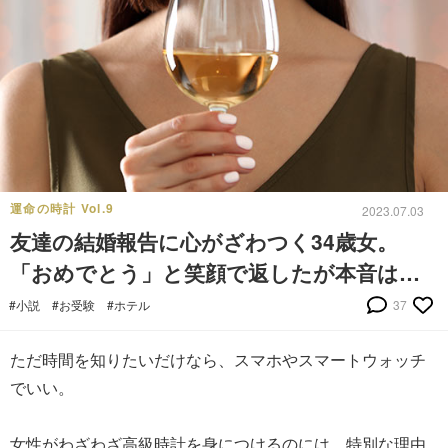
運命の時計 Vol.9
2023.07.03
友達の結婚報告に心がざわつく34歳女。
「おめでとう」と笑顔で返したが本音は…
#小説
#お受験
#ホテル
37
ただ時間を知りたいだけなら、スマホやスマートウォッチ
でいい。
女性がわざわざ高級時計を身につけるのには、特別な理由