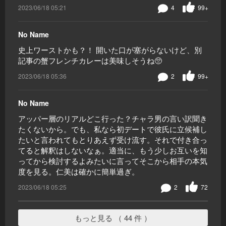
2023/06/18 05:21
4
99+
No Name
史上ワーストかも？！ 開いた口が塞がらないけど、別
記事の蟹フレンチカレーは美味しそうね🥺
2023/06/18 05:36
2
99+
No Name
アッパー層のリアルどこ行った？チャラ男の言い訳聞き
たくないから。でも、私なら初デートで彼氏に立候補し
たいと言われてもとりあえず受け流す。それで付き合っ
てると解釈はしないなぁ。適当に、もう少しお互いを知
ってから検討するよみたいに言ってそこから相手の本気
度を見る。仁美は確かに簡単過ぎ。
2023/06/18 05:25
2
72
もっと見る （ 44 件 ）