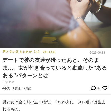
男と女の答えあわせ【A】 Vol.168
2023.06.18
デートで彼の友達が帰ったあと、そのま
ま…。女が付き合っていると勘違した“ある
ある”パターンとは
三浦マキ
#小説
#友達
#夫婦
44
男と女は全く別の生き物だ。それゆえに、スレ違いは生ま
れるもの。