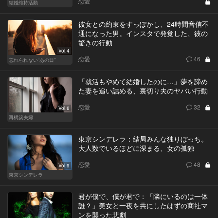
恋愛
結婚維持活動
彼女との約束をすっぽかし、24時間音信不
通になった男。インスタで発覚した、彼の
驚きの行動
Vol.4
恋愛
46
忘れられない“あの日”
「就活もやめて結婚したのに…」夢を諦め
た妻を追い詰める、裏切り夫のヤバい行動
恋愛
32
Vol.6
再構築夫婦
東京シンデレラ：結局みんな独りぼっち。
大人数でいるほどに深まる、女の孤独
恋愛
48
Vol.9
東京シンデレラ
君が僕で、僕が君で：「隣にいるのは一体
誰？」美女と一夜を共にしたはずの商社マ
ンを襲った悲劇