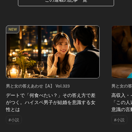
NEW
男と女の答えあわせ【A】 Vol.323
男と女の答え
デートで「何食べたい？」その答え方で差
高収入・
がつく。ハイスペ男子が結婚を意識する女
「この人
性とは
意識の言
#小説
#小説