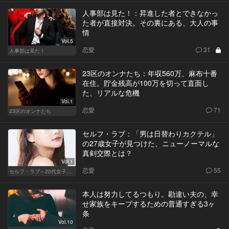
人事部は見た！：昇進した者とできなかっ
た者が直接対決。その裏にある、大人の事
情
Vol.5
恋愛
31
人事部は見た！
23区のオンナたち：年収560万、麻布十番
在住。貯金残高が100万を切って直面し
た、リアルな危機
Vol.1
恋愛
71
23区のオンナたち
セルフ・ラブ：「男は日替わりカクテル」
の27歳女子が見つけた、ニューノーマルな
真剣交際とは？
Vol.1
恋愛
55
セルフ・ラブ～20代女子の矛盾～
本人は努力してるつもり。勘違い夫の、幸
せ家族をキープするための普通すぎる3ヶ
条
Vol.10