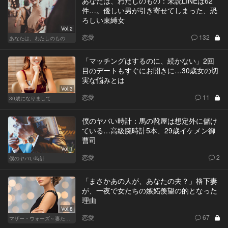
あなたは、わたしのもの：未読LINEは62
件…。優しい男が引き寄せてしまった、恐
ろしい束縛女
Vol.2
恋愛
132
あなたは、わたしのもの
「マッチングはするのに、続かない」2回
目のデートもすぐにお開きに…30歳女の切
実な悩みとは
Vol.3
恋愛
11
30歳になりまして
僕のヤバい時計：馬の靴屋は想定外に儲け
ている…高級腕時計5本、29歳イケメン御
曹司
Vol.1
恋愛
2
僕のヤバい時計
「まさかあの人が、あなたの夫？」格下妻
が、一夜で女たちの嫉妬羨望の的となった
理由
Vol.8
恋愛
67
マザー・ウォーズ～妻たちの階級闘争～