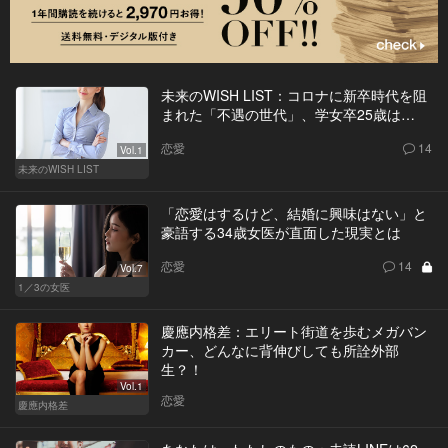
未来のWISH LIST：コロナに新卒時代を阻
まれた「不遇の世代」、学女卒25歳は…
恋愛
14
Vol.1
未来のWISH LIST
「恋愛はするけど、結婚に興味はない」と
豪語する34歳女医が直面した現実とは
恋愛
14
Vol.7
1／3の女医
慶應内格差：エリート街道を歩むメガバン
カー、どんなに背伸びしても所詮外部
生？！
Vol.1
恋愛
慶應内格差