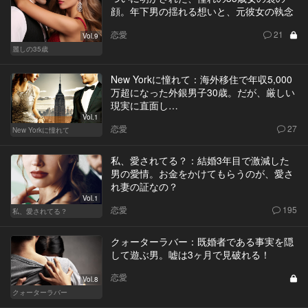
顔。年下男の揺れる想いと、元彼女の執念
恋愛
21
Vol.9
麗しの35歳
New Yorkに憧れて：海外移住で年収5,000
万超になった外銀男子30歳。だが、厳しい
現実に直面し…
Vol.1
恋愛
27
New Yorkに憧れて
私、愛されてる？：結婚3年目で激減した
男の愛情。お金をかけてもらうのが、愛さ
れ妻の証なの？
Vol.1
恋愛
195
私、愛されてる？
クォーターラバー：既婚者である事実を隠
して遊ぶ男。嘘は3ヶ月で見破れる！
恋愛
Vol.8
クォーターラバー