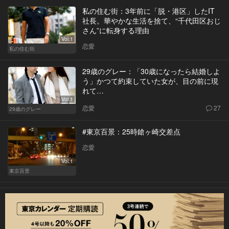
私の住む街：3年前に「脱・港区」したIT
社長。華やかな生活を捨て、“千代田区おじ
さん”に転身する理由
Vol.1
恋愛
私の住む街
29歳のグレー：「30歳になったら結婚しよ
う」かつて約束していた女が、目の前に現
れて…
Vol.1
恋愛
27
29歳のグレー
#東京百景：25時鎗ヶ崎交差点
恋愛
Vol.1
東京百景