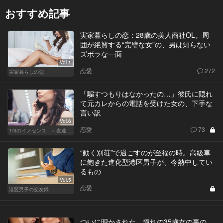
おすすめ記事
実家暮らしの恋：28歳の美人商社OL。周
囲が絶賛する“完璧な女”の、男は知らない
ズボラな一面
Vol.1
恋愛
272
実家暮らしの恋
「騙すつもりはなかったの…」彼氏に隠れ
て元カレからの電話を受けた女の、下手な
言い訳
Vol.6
恋愛
73
1/3のイノセンス ～友達の恋人～
“動く別荘”で過ごすのが至福の時。高級車
に飽きた進化型港区男子が、今熱中してい
るもの
Vol.5
恋愛
港区男子の交友録
ついに明かされた、憧れの35歳女の裏の