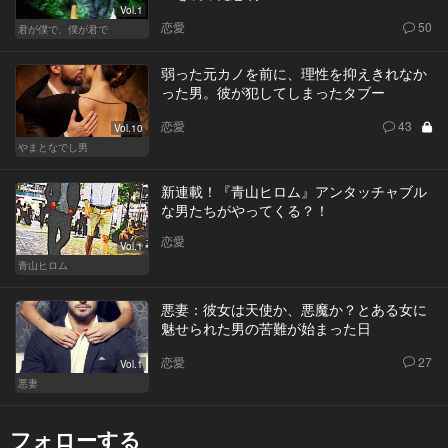
Vol.1
恋愛
50
君が僕で、僕が君で
弱った元カノを前に、理性を抑えきれなか
った男。彼が犯してしまったタブー
恋愛
43
Vol.10
やまとなでし男
新連載！『青山ヒロム』アンタッチャブル
な男たちがやってくる？！
恋愛
Vol.1
青山ヒロム
悪妻：彼女は天使か、悪魔か？とある女に
魅せられた男の苦難が始まった日
恋愛
27
Vol.1
悪妻
フォローする