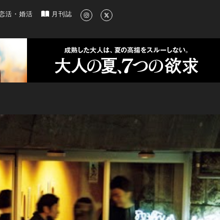
新のグルメ、洗練されたライフスタイル情報
恋活・婚活
月刊誌