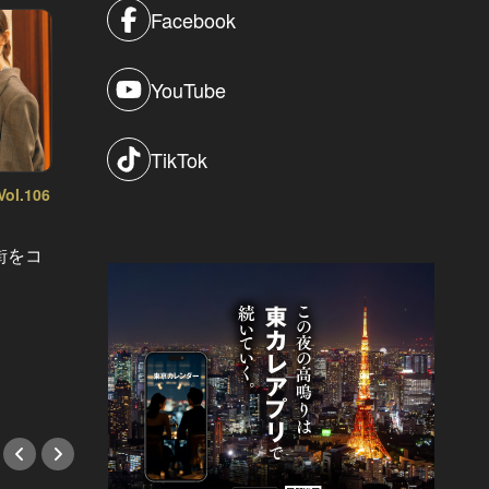
Facebook
YouTube
TikTok
l.106
か
「え？ここがお店？」というサプラ
街をコ
イズが楽しい！デートに驚きをもた
二ツ星
らす隠れ家レストラン４選
ストロ
#隠れ家
肉飯”
#バル