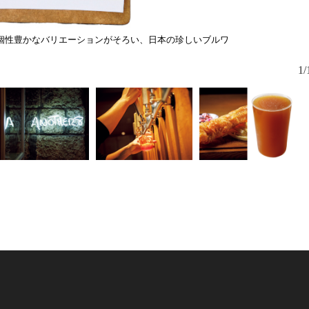
個性豊かなバリエーションがそろい、日本の珍しいブルワ
1/
中の賑わい
む客も