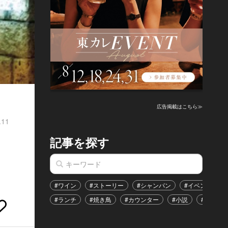
広告掲載はこちら≫
.11
記事を探す
#ワイン
#ストーリー
#シャンパン
#イベント
#ランチ
#焼き鳥
#カウンター
#小説
#恋愛