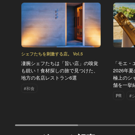
シェフたちを刺激する店。 Vol.5
凄腕シェフたちは「旨い店」の嗅覚
「モエ・
も鋭い！食材探しの旅で見つけた、
2026年
地方の名店レストラン6選
極上のシ
舗を一挙
#和食
PR
#