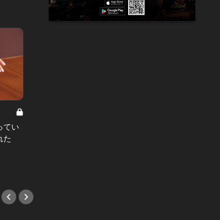
8
男と女の答えあわせ【A】 Vol.308
ってい
結婚願望ゼロだった27歳男性が、交
れた
際2年で突然プロポーズ。彼の心が
変わった“理由”とは
#小説