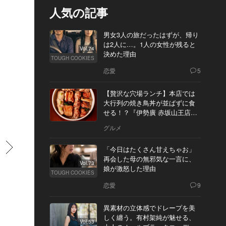
人気の記事
男女3人の旅だったはずが、帰り
は2人に…。1人の女性が残ると
Vol.74
決めた理由
TOUGH COOKIES
恋愛
5
【贅沢な穴場ランチ】本店では
大行列の焼き鳥丼が並ばずに食
せる！？『伊勢廣 赤坂山王店』
へ
グルメ
すすむ
「今日はたくさん甘えちゃお」
再会した母の無邪気な一言に、
Vol.73
娘が激怒した理由
TOUGH COOKIES
恋愛
9
異素材の立体感でドレープを美
しく纏う。有村架純が魅せる、
Vol.53