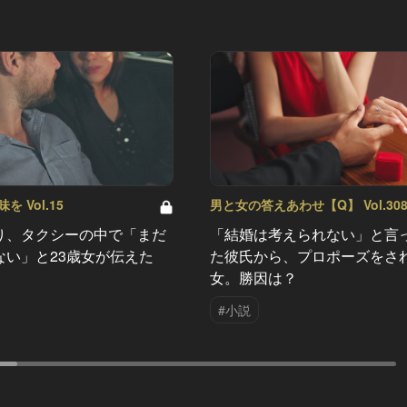
 Vol.15
男と女の答えあわせ【Q】 Vol.30
り、タクシーの中で「まだ
「結婚は考えられない」と言
ない」と23歳女が伝えた
た彼氏から、プロポーズをさ
女。勝因は？
#小説