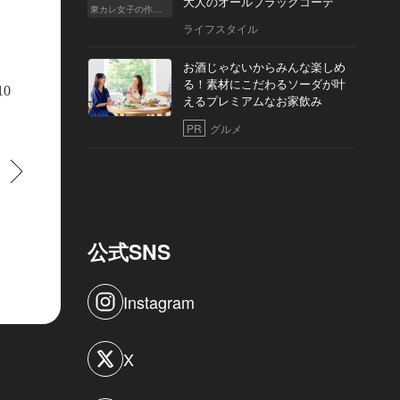
大人のオールブラックコーデ
東カレ女子の作り方
ライフスタイル
お酒じゃないからみんな楽しめ
る！素材にこだわるソーダが叶
10
えるプレミアムなお家飲み
PR
グルメ
すすむ
公式SNS
Instagram
ぶりが一目で分かる、ガラス張りのファサード。陽気が良い日は外のベンチで
X