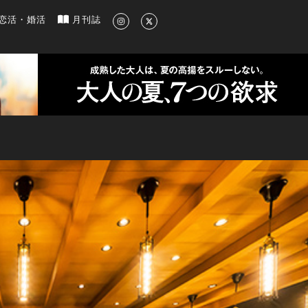
新のグルメ、洗練されたライフスタイル情報
恋活・婚活
月刊誌