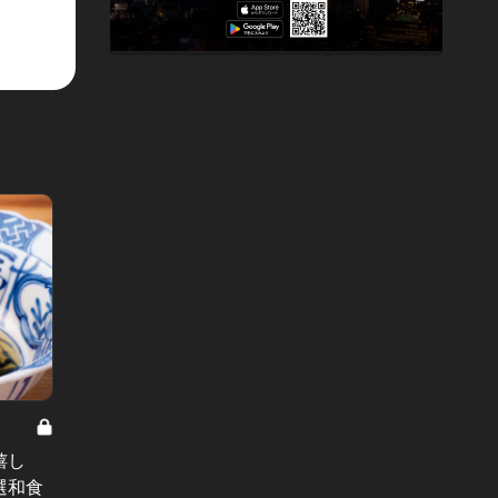
横浜で
気酒場
嬉し
『中目黒いぐち』新店は焼肉！店主
い！
選和食
が絶妙な火入れで仕上げてくれるお