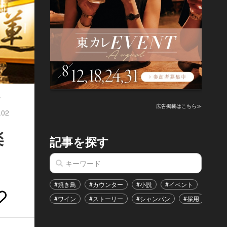
へ
広告掲載はこちら≫
.02
楽
記事を探す
#焼き鳥
#カウンター
#小説
#イベント
#港区
#ワイン
#ストーリー
#シャンパン
#採用
#恋