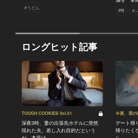
#うどん
PR
#
ロングヒット記事
TOUGH COOKIES Vol.51
今夜、罪の味を
深夜3時、妻の出張先ホテルに突然
デート帰
現れた夫。差し入れ目的だという
帰りたく
が、本音は…
ら…