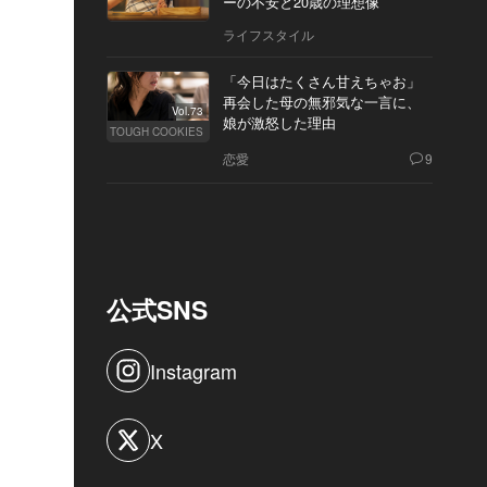
ーの不安と20歳の理想像
ライフスタイル
「今日はたくさん甘えちゃお」
再会した母の無邪気な一言に、
Vol.73
娘が激怒した理由
TOUGH COOKIES
恋愛
9
公式SNS
Instagram
X