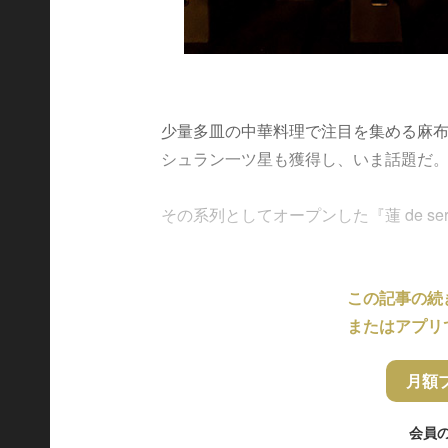
少量多皿の中華料理で注目を集める麻布台
シュラン一ツ星も獲得し、いま話題だ
その系列としてオープンした『蓮 de ser
この記事の続
またはアプリ
月額
会員