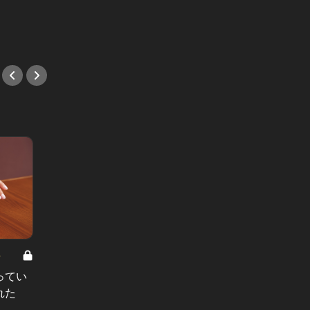
#BAR
肉が絶品！
#新店情報
8
男と女の答えあわせ【A】 Vol.308
ってい
結婚願望ゼロだった27歳男性が、交
れた
際2年で突然プロポーズ。彼の心が
変わった“理由”とは