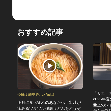
おすすめ記事
「モエ・
今日は蕎麦でいい Vol.2
2026年
正月に食べ疲れのあなたへ！出汁が
極上のシ
沁みるツルツル稲庭うどんをどうぞ
舗を一挙