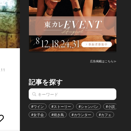
広告掲載はこちら≫
.11
記事を探す
#ワイン
#ストーリー
#シャンパン
#小説
#家
#女子会
#焼き鳥
#カウンター
#カフェ
#イベ