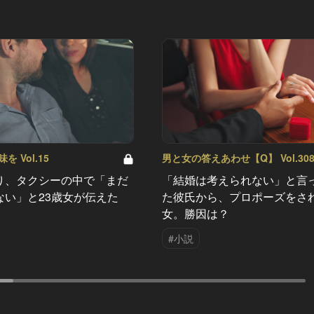
 Vol.15
男と女の答えあわせ【Q】 Vol.30
り、タクシーの中で「まだ
「結婚は考えられない」と言
ない」と23歳女が伝えた
た彼氏から、プロポーズをさ
女。勝因は？
#小説