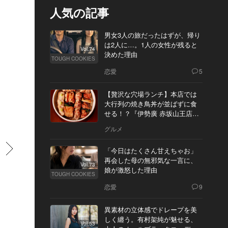
人気の記事
男女3人の旅だったはずが、帰り
は2人に…。1人の女性が残ると
Vol.74
決めた理由
TOUGH COOKIES
恋愛
5
【贅沢な穴場ランチ】本店では
大行列の焼き鳥丼が並ばずに食
せる！？『伊勢廣 赤坂山王店』
へ
グルメ
すすむ
「今日はたくさん甘えちゃお」
再会した母の無邪気な一言に、
Vol.73
娘が激怒した理由
TOUGH COOKIES
恋愛
9
異素材の立体感でドレープを美
しく纏う。有村架純が魅せる、
Vol.53