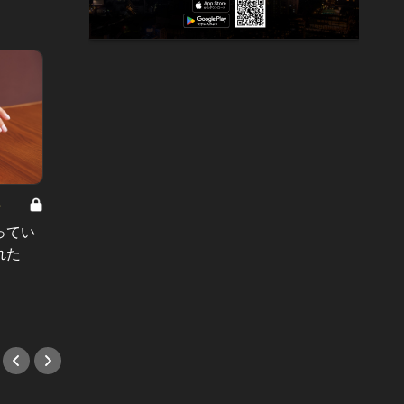
8
男と女の答えあわせ【A】 Vol.308
ってい
結婚願望ゼロだった27歳男性が、交
れた
際2年で突然プロポーズ。彼の心が
変わった“理由”とは
#小説