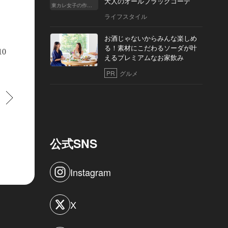
大人のオールブラックコーデ
東カレ女子の作り方
ライフスタイル
お酒じゃないからみんな楽しめ
る！素材にこだわるソーダが叶
10
えるプレミアムなお家飲み
PR
グルメ
すすむ
公式SNS
Instagram
ぶりが一目で分かる、ガラス張りのファサード。陽気が良い日は外のベンチで
X