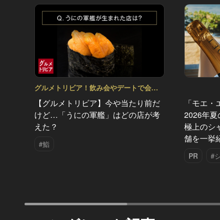
グルメトリビア！飲み会やデートで会話
のネタになるQ＆A Vol.2
【グルメトリビア】今や当たり前だ
「モエ・
けど…「うにの軍艦」はどの店が考
2026年
えた？
極上のシ
舗を一挙
#鮨
PR
#