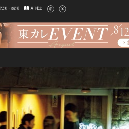
新のグルメ、洗練されたライフスタイル情報
恋活・婚活
月刊誌