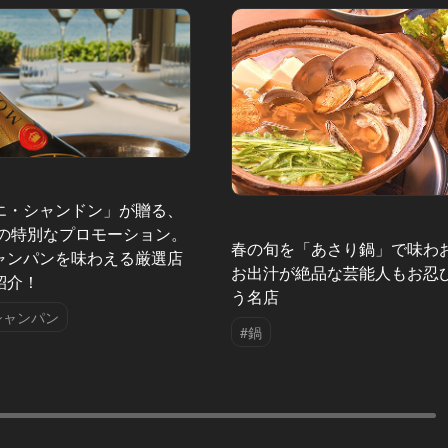
エ・シャンドン」が贈る、
夏の特別なプロモーション。
春の旬を「あさり鍋」で味わ
ャンパンを味わえる厳選店
お出汁が絶品な芸能人もお忍
紹介！
う名店
シャンパン
#鍋