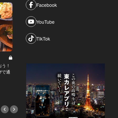
Facebook
YouTube
TikTok
東京で確実に美味い寿司はここだ！
神楽坂
Vol.21
アリ！ Vo
おう！
寿司屋のつまみで粋に飲むのが好き
東カレ
びで通
なあなた！居心地最高な中目黒の名
なくな
店へ！
#新店
#鮨