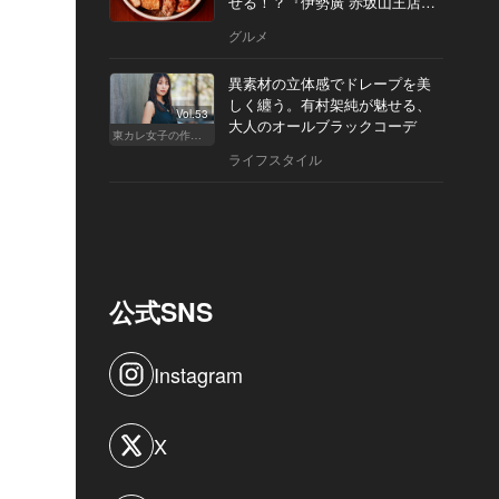
せる！？『伊勢廣 赤坂山王店』
へ
グルメ
異素材の立体感でドレープを美
しく纏う。有村架純が魅せる、
Vol.53
大人のオールブラックコーデ
東カレ女子の作り方
ライフスタイル
公式SNS
Instagram
X