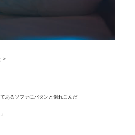
た＞
いてあるソファにバタンと倒れこんだ。
な」