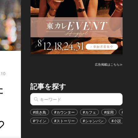
広告掲載はこちら≫
.10
記事を探す
た
#焼き鳥
#カウンター
#カフェ
#採用
#恋愛
#ワイン
#ストーリー
#シャンパン
#小説
#イ