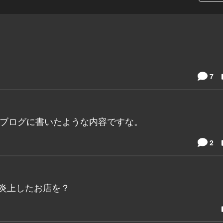
7
のブログに書いたような内容ですな。
2
年大炎上したお店を？