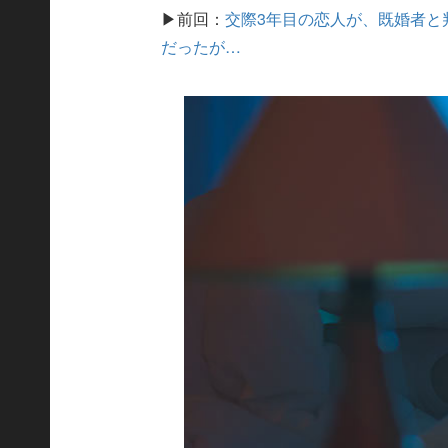
▶前回：
交際3年目の恋人が、既婚者と
だったが…