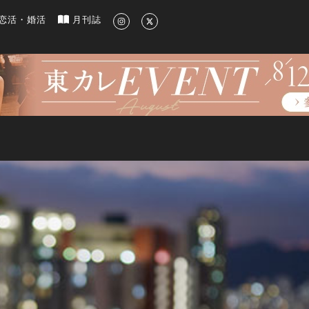
新のグルメ、洗練されたライフスタイル情報
恋活・婚活
月刊誌