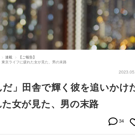
連載
【ご報告】
。東京ライフに疲れた女が見た、男の末路
2023.05
んだ」田舎で輝く彼を追いかけ
れた女が見た、男の末路
34