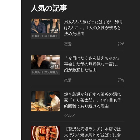
人気の記事
男女3人の旅だったはずが、帰り
は2人に…。1人の女性が残ると
Vol.74
決めた理由
TOUGH COOKIES
恋愛
6
「今日はたくさん甘えちゃお」
再会した母の無邪気な一言に、
Vol.73
娘が激怒した理由
TOUGH COOKIES
恋愛
9
焼き鳥通が熱狂する渋谷の隠れ
家『とり茶太郎』。14年目も予
約困難であり続ける理由
グルメ
【贅沢な穴場ランチ】本店では
大行列の焼き鳥丼が並ばずに食