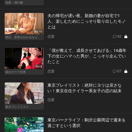
急募：僕の嫁
夫の帰宅が遅い夜。新婚の妻が自宅で1
人、楽しむためにこっそり取り出したモノ
とは
Vol.10
恋愛
92
明日、世界がおわるなら
「僕が教えて、成長させてあげる」14歳年
下の女にハマった男が、こっそり企んでい
たこと
Vol.8
恋愛
67
彼女のウラ世界
東京プレイリスト：絶対にヨリは戻さな
い！東京在住テイラー系女子の恋の結末
恋愛
Vol.1
東京プレイリスト
東京パークライフ：駒沢公園周辺で週末を
過ごすという選択