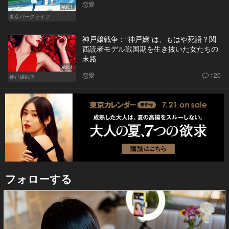
恋愛
Vol.1
東京パークライフ
神戸嬢戦争：“神戸嬢”は、もはや死語？関
西読者モデル戦国期を生き抜いた女たちの
末路
Vol.1
恋愛
120
神戸嬢戦争
フォローする