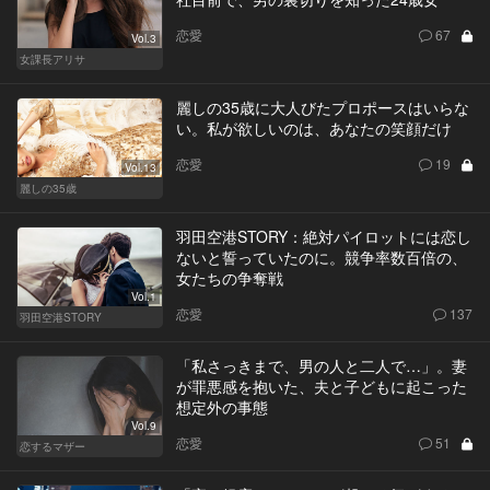
恋愛
67
Vol.3
女課長アリサ
麗しの35歳に大人びたプロポースはいらな
い。私が欲しいのは、あなたの笑顔だけ
恋愛
19
Vol.13
麗しの35歳
羽田空港STORY：絶対パイロットには恋し
ないと誓っていたのに。競争率数百倍の、
女たちの争奪戦
Vol.1
恋愛
137
羽田空港STORY
「私さっきまで、男の人と二人で…」。妻
が罪悪感を抱いた、夫と子どもに起こった
想定外の事態
Vol.9
恋愛
51
恋するマザー