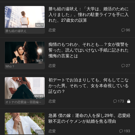
勝ち組の遠吠え：「大学は、婚活のために
入りました」。憧れの駐妻ライフを手に入
れた、27歳女の誤算
Vol.1
恋愛
96
勝ち組の遠吠え
痴情のもつれか、それとも…？女が復讐を
誓った、読んではいけない手紙に記された
懺悔の言葉とは
Vol.7
恋愛
27
Who？
初デートでお泊まりしても、何もしてこな
かった男。それって、女を本命視している
証なの？
Vol.95
恋愛
173
オトナの恋愛論～宿題編～
急募 僕の嫁：運命の人を探し29年。恋愛経
験不足のイケメンが結婚を焦る理由
恋愛
193
Vol.1