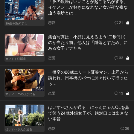
「夜の銀座はいいことが起こる気がする」
イケメンしか好きになれない女が夜な夜な
通う場所とは…
Vol.10
恋愛
21
30歳を過ぎても
集合写真は、小顔に見えるよう“二歩”引く
のが当たり前。他人は「蹴落とすため」に
ある女子アナたち
Vol.4
恋愛
33
カマトト狂騒曲
一橋卒の28歳エリート証券マン。上司から
誘われ、日本橋のバーに渋々付いて行った
ら…
Vol.4
恋愛
13
マティーニのほかにも
はいすぺさんが通る：にゃんにゃんOLを鼻
で笑う24歳外銀女子が、絶対口には出さな
い本音
Vol.1
恋愛
36
はいすぺさんが通る