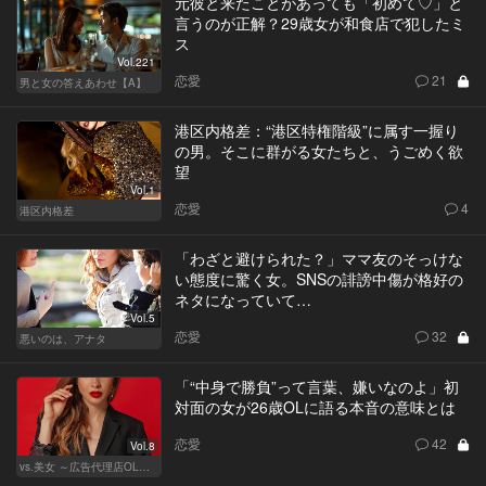
元彼と来たことがあっても「初めて♡」と
言うのが正解？29歳女が和食店で犯したミ
ス
Vol.221
恋愛
21
男と女の答えあわせ【A】
港区内格差：“港区特権階級”に属す一握り
の男。そこに群がる女たちと、うごめく欲
望
Vol.1
恋愛
4
港区内格差
「わざと避けられた？」ママ友のそっけな
い態度に驚く女。SNSの誹謗中傷が格好の
ネタになっていて…
Vol.5
恋愛
32
悪いのは、アナタ
「“中身で勝負”って言葉、嫌いなのよ」初
対面の女が26歳OLに語る本音の意味とは
恋愛
42
Vol.8
vs.美女 ～広告代理店OLの挑戦～