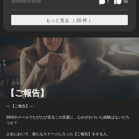
2023/04/12 05:33
1
34
もっと見る （ 25 件 ）
【ご報告】
― 【ご報告】―
SNSやメールでたびたび見るこの言葉に、心がざわついた経験はないだろ
うか？
人生において、新たなステージに入った【ご報告】をする人。