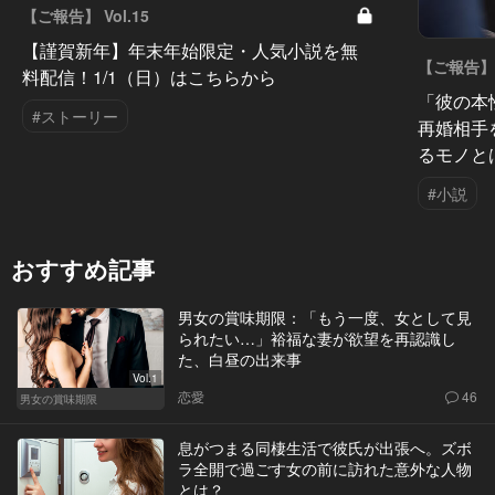
【ご報告】 Vol.15
【謹賀新年】年末年始限定・人気小説を無
【ご報告】 V
料配信！1/1（日）はこちらから
「彼の本
#ストーリー
再婚相手
るモノと
#小説
おすすめ記事
男女の賞味期限：「もう一度、女として見
られたい…」裕福な妻が欲望を再認識し
た、白昼の出来事
Vol.1
恋愛
46
男女の賞味期限
息がつまる同棲生活で彼氏が出張へ。ズボ
ラ全開で過ごす女の前に訪れた意外な人物
とは？