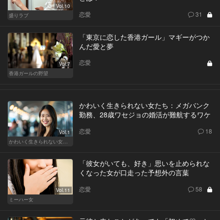
Vol.10
恋愛
31
盛りラブ
「東京に恋した香港ガール」マギーがつか
んだ愛と夢
恋愛
Vol.7
香港ガールの野望
かわいく生きられない女たち：メガバンク
勤務、28歳ワセジョの婚活が難航するワケ
恋愛
18
Vol.1
かわいく生きられない女たち
「彼女がいても、好き」思いを止められな
くなった女が口走った予想外の言葉
恋愛
58
Vol.11
ミーハー女