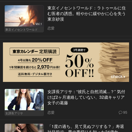
東京イノセントワールド：ラトゥールに住
む医者の誘惑。軽やかに緩やかに心を失う
東京砂漠
Vol.1
恋愛
東京イノセントワールド
女課長アリサ：“彼氏と自然消滅...？” 気付
けば2ヶ月連絡していない、32歳キャリア
女子の葛藤
Vol.1
恋愛
95
女課長アリサ
「1度の過ち、見て見ぬフリする？」寿退
社目前で、男の裏切りを知った24歳女