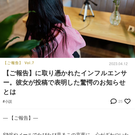
【ご報告】 Vol.7
2023.04.12
【ご報告】に取り憑かれたインフルエンサ
ー。彼女が投稿で表明した驚愕のお知らせ
とは
#小説
25
― 【ご報告】―
SNSやメールでたびたび見るこの言葉に、心がざわついた