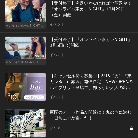
【受付終了】満足いかなければ全額返金！
『オンライン東カレNIGHT』10月22日
（金）開催
Vol.54
イベント
オンライン東カレNIGHT イベント募集
【受付終了】『オンライン東カレNIGHT』
3月5日(金)開催
イベント
Vol.28
オンライン東カレNIGHT イベント募集
【キャンセル待ち募集中】8/18（火）『東
カレBar in 赤坂』開催決定！NEW OPENの
ハイブリット酒場で、飾らない大人の出会
いを
イベント
巨匠のアート作品が間近に！丸の内に潜む
非日常に心が躍った！
グルメ