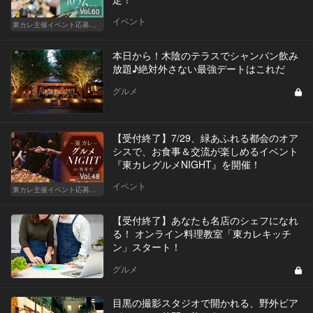
Vol.60
イベント
東カレ主催イベント応募詳細記事一覧
本日から！木陰のテラスでシャンパン飲み
放題♪絶対外さない最強デートはこれだ
グルメ
【受付終了】7/29、緑あふれる都会のオア
シスで、お食事＆交流が楽しめるイベント
『東カレグルメNIGHT』を開催！
Vol.48
イベント
東カレ主催イベント応募詳細記事一覧
【受付終了】あなたも名店のシェフになれ
る！ オンライン料理教室「東カレキッチ
ン」スタート！
グルメ
目黒の撮影スタジオで開かれる、野外ビア