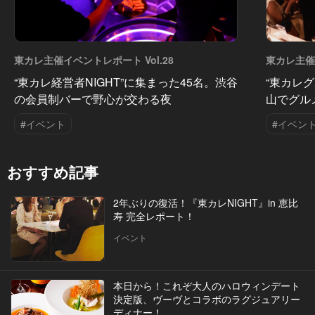
東カレ主催イベントレポート Vol.28
東カレ主催イ
“東カレ経営者NIGHT”に集まった45名。渋谷
“東カレグ
の会員制バーで野心が交わる夜
山でグル
#イベント
#イベン
おすすめ記事
2年ぶりの復活！『東カレNIGHT』in 恵比
寿 完全レポート！
イベント
本日から！これぞ大人のハロウィンデート
決定版、ヴーヴとコラボのラグジュアリー
ディナー！