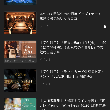
丸の内で開催中のお洒落ビアダイナー！一
味違う暑気払いならココ
グルメ
【受付終了】『東カレBar』1/16(金)に、50
名にて開催決定！西麻布の会員制Barで素
敵な出会いを
Vol.72
イベント
東カレ主催イベント応募詳細記事一覧
【受付終了】ブラックカード保有者限定イ
ベント『BLACK NIGHT』開催決定！
イベント
【参加者募集】大好評！ワインを嗜む『東
カレ Premium Wine Fes』10/26(日)開催決
定！