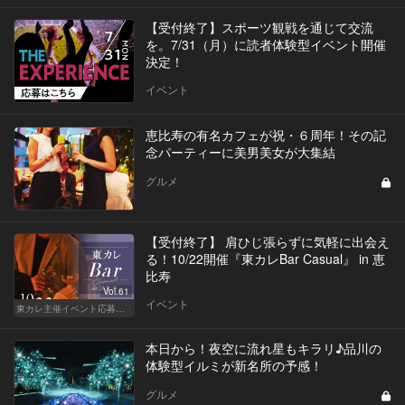
【受付終了】スポーツ観戦を通じて交流
を。7/31（月）に読者体験型イベント開催
決定！
イベント
恵比寿の有名カフェが祝・６周年！その記
念パーティーに美男美女が大集結
グルメ
【受付終了】 肩ひじ張らずに気軽に出会え
る！10/22開催『東カレBar Casual』 in 恵
比寿
Vol.61
イベント
東カレ主催イベント応募詳細記事一覧
本日から！夜空に流れ星もキラリ♪品川の
体験型イルミが新名所の予感！
グルメ