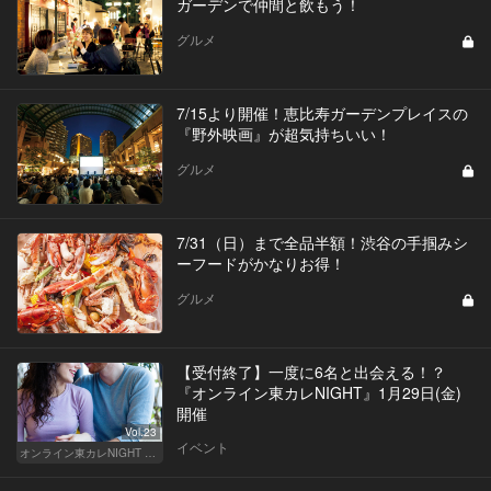
ガーデンで仲間と飲もう！
グルメ
7/15より開催！恵比寿ガーデンプレイスの
『野外映画』が超気持ちいい！
グルメ
7/31（日）まで全品半額！渋谷の手掴みシ
ーフードがかなりお得！
グルメ
【受付終了】一度に6名と出会える！？
『オンライン東カレNIGHT』1月29日(金)
開催
Vol.23
イベント
オンライン東カレNIGHT イベント募集