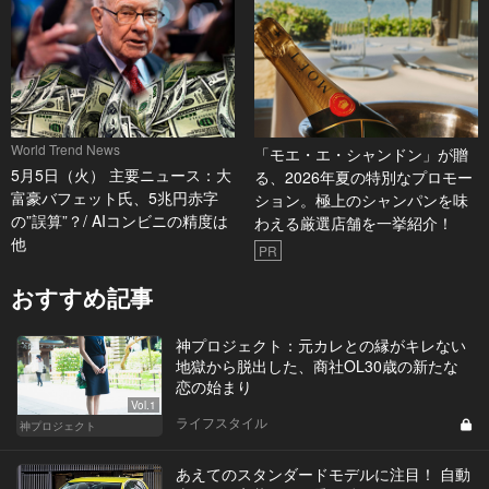
World Trend News
「モエ・エ・シャンドン」が贈
5月5日（火） 主要ニュース：大
る、2026年夏の特別なプロモー
富豪バフェット氏、5兆円赤字
ション。極上のシャンパンを味
の”誤算”？/ AIコンビニの精度は
わえる厳選店舗を一挙紹介！
他
PR
おすすめ記事
神プロジェクト：元カレとの縁がキレない
地獄から脱出した、商社OL30歳の新たな
恋の始まり
Vol.1
ライフスタイル
神プロジェクト
あえてのスタンダードモデルに注目！ 自動