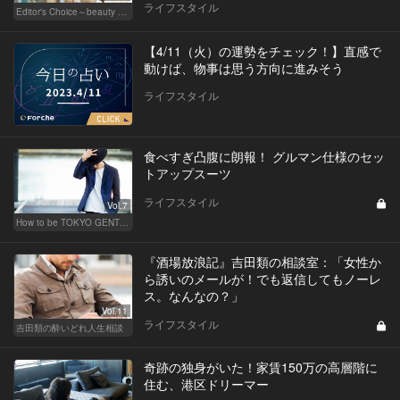
ライフスタイル
Editor's Choice～beauty & wellness～
【4/11（火）の運勢をチェック！】直感で
動けば、物事は思う方向に進みそう
ライフスタイル
食べすぎ凸腹に朗報！ グルマン仕様のセッ
トアップスーツ
ライフスタイル
Vol.7
How to be TOKYO GENTS 東京人よ、紳士たれ！
『酒場放浪記』吉田類の相談室：「女性か
ら誘いのメールが！でも返信してもノーレ
ス。なんなの？」
Vol.11
ライフスタイル
吉田類の酔いどれ人生相談
奇跡の独身がいた！家賃150万の高層階に
住む、港区ドリーマー