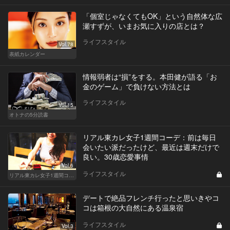
「個室じゃなくてもOK」という自然体な広
瀬すずが、いまお気に入りの店とは？
ライフスタイル
Vol.78
表紙カレンダー
情報弱者は“損”をする。本田健が語る「お
金のゲーム」で負けない方法とは
ライフスタイル
Vol.15
オトナの5分読書
リアル東カレ女子1週間コーデ：前は毎日
会いたい派だったけど、最近は週末だけで
良い。30歳恋愛事情
Vol.6
ライフスタイル
リアル東カレ女子1週間コーデ
デートで絶品フレンチ行ったと思いきやコ
コは箱根の大自然にある温泉宿
ライフスタイル
Vol.3