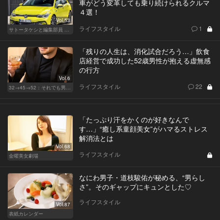
車がどう変革しても乗り続けられるクルマ
４選！
Vol.53
ライフスタイル
1
サトータケシと編集部員 船山の"CAR GENTSへの道"
「残りの人生は、消化試合だろう…」飲食
店経営で成功した52歳男性が抱える虚無感
の行方
Vol.6
ライフスタイル
22
32→45→52：それでも男は完成しない。
「たっぷり汗をかくのが好きなんで
す…」“癒し系童顔美女”がハマるストレス
解消法とは
Vol.68
ライフスタイル
金曜美女劇場
なにわ男子・道枝駿佑が秘める、“男らし
さ”。そのギャップにキュンとした♡
ライフスタイル
Vol.87
表紙カレンダー