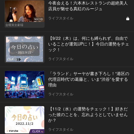
今夜会える！六本木レストランの超絶美人
店員が魅せる真紅のルージュ
ライフスタイル
Vol.10
金曜美女劇場
【9/22（木）は、何にも縛られず、自由で
いることが運気UPに！】今日の運勢をチェ
ック！
ライフスタイル
「ラランド」サーヤが書き下ろし！“港区の
代理店時代”の葛藤と、いま“渋谷”を愛する
理由
ライフスタイル
【11/2（水）の運勢をチェック！】好きだ
った彼のことを、忘れようとしていません
か？
ライフスタイル