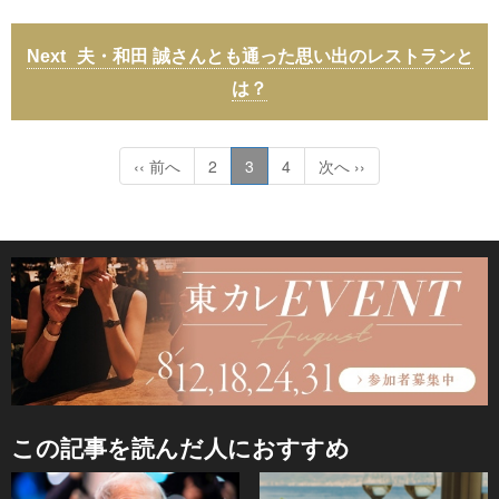
夫・和田 誠さんとも通った思い出のレストランと
は？
‹‹ 前へ
2
3
4
次へ ››
この記事を読んだ人におすすめ