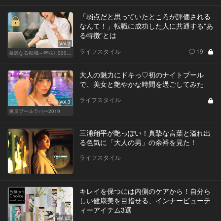
「弱点だと思っていたところが評価される
なんて！」転職に成功した人に共通する”あ
る特徴”とは
Vol.2
ライフスタイル
19
華麗なる転職～年収1,000万超の道～
大人の魅力にドキっ♡初のナイトプール
で、美女と艶やかな時間を過ごしてみた
ライフスタイル
Vol.3
東京プールラバー2019
三浦翔平が艶っぽい！真摯な言葉と溢れ出
る色気に「大人の男」の余裕を見た！
ライフスタイル
キレイを保つには内側のケアから！自分ら
しい健康美を目指せる、インナービューテ
ィーアイテム3選
Vol.32