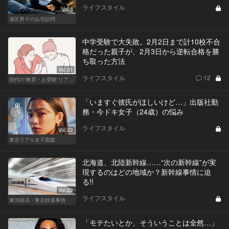
ライフスタイル
Vol.3
港区男子のお宅訪問
中学受験で大失敗。2月2日まで計10校不合
格だった親子が、2月3日から逆転合格を勝
ち取った方法
Vol.31
ライフスタイル
12
現代の“教育・お受験”リアルドキュメント
「いますぐ彼氏がほしいけど…」出版社勤
務・今ドキ女子（24歳）の悩み
ライフスタイル
Vol.22
東京リアル女子図鑑
北海道、北陸新幹線……“次の新幹線”が実
現するのはどの地域か？新幹線事情に迫
る!!
Vol.22
ライフスタイル
東洋経済・東京鉄道事情
「モテたいとか、そういうことは全然…」