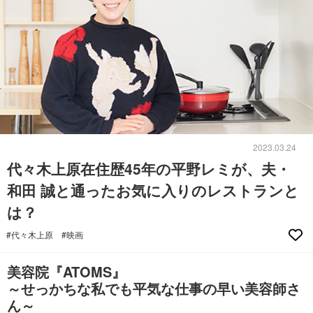
2023.03.24
代々木上原在住歴45年の平野レミが、夫・
和田 誠と通ったお気に入りのレストランと
は？
#代々木上原
#映画
美容院『ATOMS』
～せっかちな私でも平気な仕事の早い美容師さ
ん～