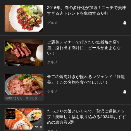
2016年、肉の多様化が加速！ニッチで美味
すぎる肉トレンドを象徴する６軒
グルメ
ご褒美ディナーで行きたい鉄板焼き店4
選。溢れ出す肉汁に、ビールが止まらな
い！
グルメ
全ての焼肉好きが憧れるレジェンド『静龍
苑』！この名物を食べてほしい！
グルメ
Vol.1
焼肉好きなら一度は行きたい、レジェンド的な有名店
たっぷりの蟹といくらで、贅沢に運気アッ
プ！美味しく福を取り込める2024年おすす
めの恵方巻5選
Vol.9
グルメ