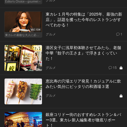
Editor's Choice～gourmet～
東カレ１月号の特集は「2025年、最強の新
店」。話題を攫った今年のレストランがす
べてわかる！
Vol.104
グルメ
1
東カレの素敵な大人に必要なこと
港区女子に浅草初体験させてみたら、老舗
中華『餃子の王さま』で浮きまくってい
た！
グルメ
15
恵比寿の穴場エリア発見！カジュアルに飲
みたい気分にピッタリの和酒場３選
グルメ
銀座コリドー街のおすすめレストラン＆バ
ー3選。東カレ新人編集者が徹底リポー
ト！