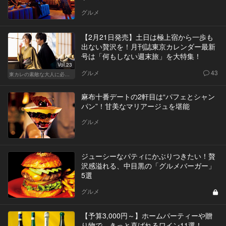
グルメ
【2月21日発売】土日は極上宿から一歩も
出ない贅沢を！月刊誌東京カレンダー最新
号は「何もしない週末旅」を大特集！
Vol.23
グルメ
43
東カレの素敵な大人に必要なこと
麻布十番デートの2軒目は“パフェとシャン
パン”！甘美なマリアージュを堪能
グルメ
ジューシーなパティにかぶりつきたい！贅
沢感溢れる、中目黒の「グルメバーガー」
5選
グルメ
【予算3,000円～】ホームパーティーや贈
り物で、きっと喜ばれるワイン11選！