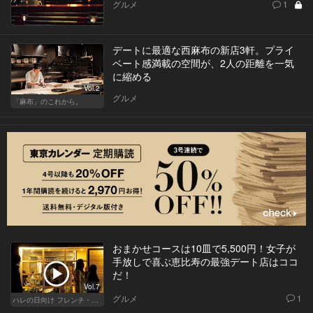
グルメ
1
デートに最適な西麻布の新店3軒。プライ
ベート感満載の空間が、2人の距離を一気
に縮める
Vol.2
グルメ
「麻布」のこれから。
おまかせコースは10皿で5,500円！女子が
手放しで喜ぶ恵比寿の最強デート店はココ
だ！
Vol.7
グルメ
1
ハレの日向け フレンチ・高級店