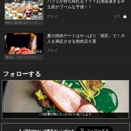
パフェが持ち帰れる？？？お洒落過ぎる手
土産がブームな予感！！
グルメ
1
Vol.22
絶対に喜ばれるテッパン手土産
夏の焼肉デートはやっぱり「港区」で！大
人を満足させる焼肉店６選
グルメ
Vol.6
港区は、ラグジュアリーな焼肉デートにおすすめ
フォローする
この記事が気に入ったらいいね！しよう
X（旧Twitter）で東京カレンダーを