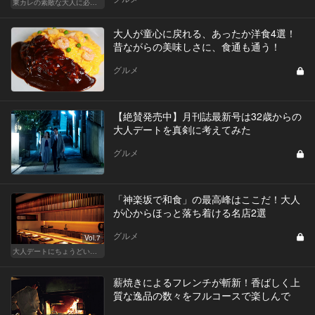
東カレの素敵な大人に必要なこと
大人が童心に戻れる、あったか洋食4選！
昔ながらの美味しさに、食通も通う！
グルメ
【絶賛発売中】月刊誌最新号は32歳からの
大人デートを真剣に考えてみた
グルメ
「神楽坂で和食」の最高峰はここだ！大人
が心からほっと落ち着ける名店2選
グルメ
Vol.7
大人デートにちょうどいい、神楽坂でしっぽり和食
薪焼きによるフレンチが斬新！香ばしく上
質な逸品の数々をフルコースで楽しんで