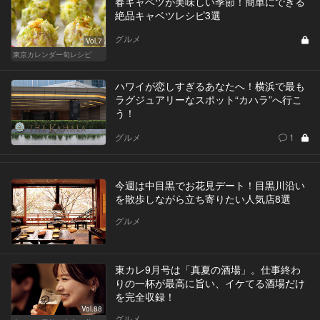
春キャベツが美味しい季節！簡単にできる
絶品キャベツレシピ3選
グルメ
Vol.7
東京カレンダー旬レシピ
ハワイが恋しすぎるあなたへ！横浜で最も
ラグジュアリーなスポット“カハラ”へ行こ
う！
グルメ
1
今週は中目黒でお花見デート！目黒川沿い
を散歩しながら立ち寄りたい人気店8選
グルメ
東カレ9月号は「真夏の酒場」。仕事終わ
りの一杯が最高に旨い、イケてる酒場だけ
を完全収録！
Vol.88
グルメ