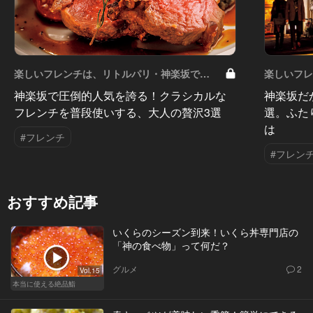
楽しいフレンチは、リトルパリ・神楽坂で
楽しいフ
Vol.4
Vol.3
神楽坂で圧倒的人気を誇る！クラシカルな
神楽坂だ
フレンチを普段使いする、大人の贅沢3選
選。ふた
は
#フレンチ
#フレン
おすすめ記事
いくらのシーズン到来！いくら丼専門店の
「神の食べ物」って何だ？
グルメ
2
Vol.15
本当に使える絶品鮨