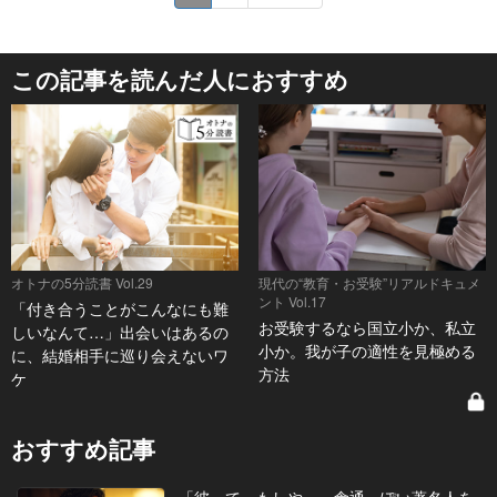
この記事を読んだ人におすすめ
オトナの5分読書 Vol.29
現代の“教育・お受験”リアルドキュメ
ント Vol.17
「付き合うことがこんなにも難
お受験するなら国立小か、私立
しいなんて…」出会いはあるの
小か。我が子の適性を見極める
に、結婚相手に巡り会えないワ
方法
ケ
おすすめ記事