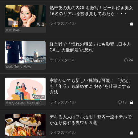
熱帯夜の丸の内OLを激写！ビール好き美女
16名のリアルを覗き見してみたら・・・
ライフスタイル
Vol.2
東京SNAP
経営難で「憧れの職業」にも影響...日本人
CAに“大量解雇”の恐れ
ライフスタイル
24
Vol.117
World Trend News
家族がいても新しい挑戦は可能！ 「安定」
も「年収」も諦めずに“好き”を仕事にする
方法
Vol.12
ライフスタイル
17
華麗なる転職～年収1,000万超の道～
デキる大人はフル活用！都内一流ホテルで
かなり得する裏ワザ５選
ライフスタイル
Vol.1