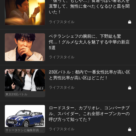
「彼って、もしや…」食通っぽい著名人を
直撃して、無性に食べたくなるひと皿を聞
いた！
ライフスタイル
ベテランシェフの腕前に、下野紘も驚
愕…！グルメな大人を魅了する中華の新店
5選
ライフスタイル
23区バトル：都内で一番女性比率が高い区
と男性比率が高い区はどこだ！
ライフスタイル
Vol.1
東京23区バトル
ロードスター、カブリオレ、コンバーチブ
ル、スパイダー。これ全部オープンカーの
呼び方って知ってた？
Vol.34
ライフスタイル
サトータケシと編集部員 船山の"CAR GENTSへの道"