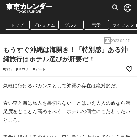
グルメ情報・プレミアムレストラン予約サイト
トップ
プレミアム
グルメ
恋愛
ライフスタ
PR
2023.02.27
もうすぐ沖縄は海開き！「特別感」ある沖
縄旅行はホテル選びが肝要だ！
#旅行
#サウナ
#デート
気軽に行けるバカンスとして沖縄の存在は絶対的だ。
青い空と海は旅人を裏切らない。とはいえ大人の旅なら満
足度をとことん高めるべく、ホテルの個性にこだわりたい
ところ。
美食を追求するのもいい。ワンランク上のもてなしを享受