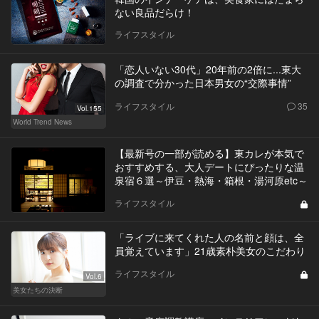
ない良品だらけ！
ライフスタイル
「恋人いない30代」20年前の2倍に...東大
の調査で分かった日本男女の“交際事情”
ライフスタイル
35
Vol.155
World Trend News
【最新号の一部が読める】東カレが本気で
おすすめする、大人デートにぴったりな温
泉宿６選～伊豆・熱海・箱根・湯河原etc～
ライフスタイル
「ライブに来てくれた人の名前と顔は、全
員覚えています」21歳素朴美女のこだわり
ライフスタイル
Vol.6
美女たちの決断