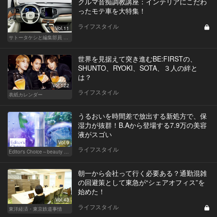
クルマ音痴調教講座：インテリアにこだわ
ったモテ車を大特集！
ライフスタイル
Vol.11
サトータケシと編集部員 船山の"CAR GENTSへの道"
世界を見据えて突き進むBE:FIRSTの、
SHUNTO、RYOKI、SOTA、３人の絆と
は？
Vol.122
ライフスタイル
表紙カレンダー
うるおいを時間差で放出する新処方で、保
湿力が抜群！B.Aから登場する7.9万の美容
液がスゴい
Vol.9
ライフスタイル
Editor's Choice～beauty & wellness～
朝一から会社って行く必要ある？通勤混雑
の回避策として東急が“シェアオフィス”を
始めた！
Vol.43
ライフスタイル
東洋経済・東京鉄道事情