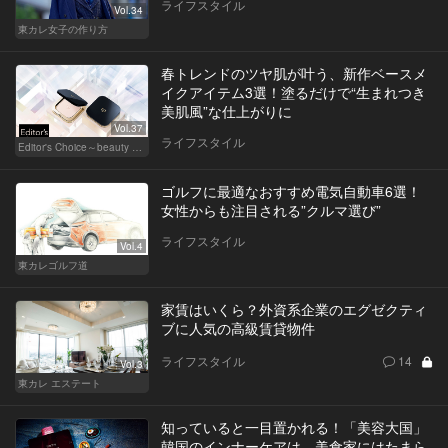
ライフスタイル
Vol.34
東カレ女子の作り方
春トレンドのツヤ肌が叶う、新作ベースメ
イクアイテム3選！塗るだけで“生まれつき
美肌風”な仕上がりに
Vol.37
ライフスタイル
Editor's Choice～beauty & wellness～
ゴルフに最適なおすすめ電気自動車6選！
女性からも注目される”クルマ選び”
ライフスタイル
Vol.4
東カレゴルフ道
家賃はいくら？外資系企業のエグゼクティ
ブに人気の高級賃貸物件
ライフスタイル
14
Vol.3
東カレ エステート
知っていると一目置かれる！「美容大国」
韓国のインナーケアは、美食家にはたまら