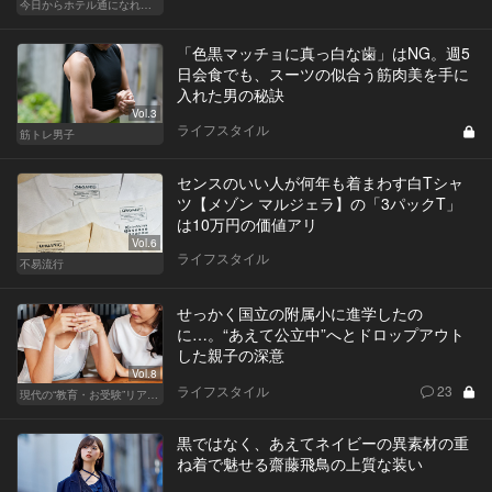
今日からホテル通になれる裏ワザ５選
「色黒マッチョに真っ白な歯」はNG。週5
日会食でも、スーツの似合う筋肉美を手に
入れた男の秘訣
Vol.3
ライフスタイル
筋トレ男子
センスのいい人が何年も着まわす白Tシャ
ツ【メゾン マルジェラ】の「3パックT」
は10万円の価値アリ
Vol.6
ライフスタイル
不易流行
せっかく国立の附属小に進学したの
に…。“あえて公立中”へとドロップアウト
した親子の深意
Vol.8
ライフスタイル
23
現代の“教育・お受験”リアルドキュメント
黒ではなく、あえてネイビーの異素材の重
ね着で魅せる齋藤飛鳥の上質な装い