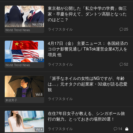
東京都が公開した「私立中学の学費」御三
家・早慶を抑えて、ダントツ高額となった
のはどこ？
Vol.170
ライフスタイル
25
World Trend News
4月17日（金） 主要ニュース： 各国経済の
コロナ影響見通し/ TikTok運営企業4万人を
増員 他
Vol.13
ライフスタイル
52
World Trend News
「派手なネイルの女性はNGですが、年齢
は…」元オタクの起業家・32歳が語る恋愛
観
Vol.5
ライフスタイル
東彼男子
在住7年目女子が教える、シンガポール旅
行の魅力。とっておきの場所20選！
ライフスタイル
14
Vol.4