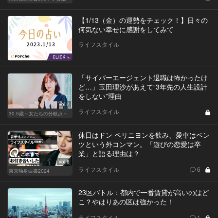
【1/13（金）の運勢をチェック！】日々の
何気ない幸せに感謝をしてみて
ライフスタイル
「サイバーエージェント退職は怖かったけ
ど…」玉田理沙があえて“3年先の人生設計
をしない”理由
Vol.7
ライフスタイル
30.5歳～女たちの分岐点～
休日はドン ペリニヨンを飲み、愛車はベン
ツという外コンマン。「遊びの恋愛は卒
業」と語る理由は？
Vol.6
ライフスタイル
6
東京独身白書2024
23区バトル：都内で一番賃貸が高いのはど
こ？やはりあの区は強かった！
ライフスタイル
1