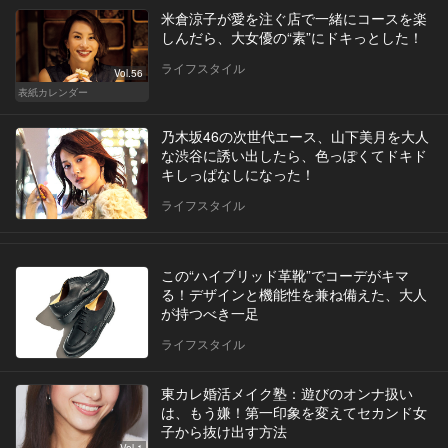
米倉涼子が愛を注ぐ店で一緒にコースを楽
しんだら、大女優の“素”にドキっとした！
ライフスタイル
Vol.56
表紙カレンダー
乃木坂46の次世代エース、山下美月を大人
な渋谷に誘い出したら、色っぽくてドキド
キしっぱなしになった！
ライフスタイル
この“ハイブリッド革靴”でコーデがキマ
る！デザインと機能性を兼ね備えた、大人
が持つべき一足
ライフスタイル
東カレ婚活メイク塾：遊びのオンナ扱い
は、もう嫌！第一印象を変えてセカンド女
子から抜け出す方法