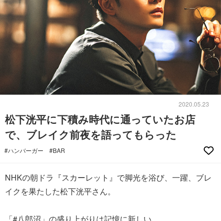
2020.05.23
松下洸平に下積み時代に通っていたお店
で、ブレイク前夜を語ってもらった
#ハンバーガー
#BAR
NHKの朝ドラ『スカーレット』で脚光を浴び、一躍、ブレ
イクを果たした松下洸平さん。
「#八郎沼」の盛り上がりは記憶に新しい。