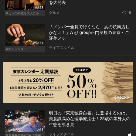
を大発表！
Vol.38
グルメ
19
東カレの素敵な大人に必要なこと
「メンバー全員で行くなら、あの焼肉店し
かない！」Aぇ! group正門良規の東京・ご
褒美メシ
Vol.132
ライフスタイル
表紙カレンダー
明日の『東京独身白書』に登場するのは、
美意識高めな理学療法士！25歳の等身大の
生態を覗き見
Vol.3
ライフスタイル
東京独身白書2024 予告編