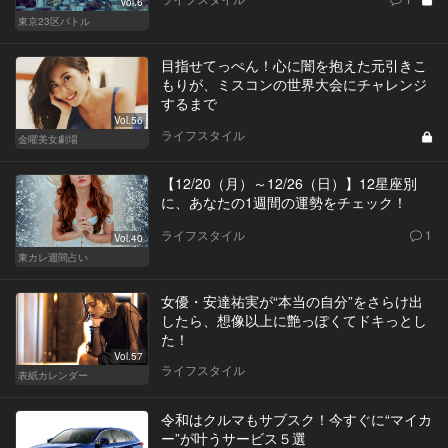
Vol.6
東京23区バトル
目指せてっぺん！心に闇を抱えた元引きこ
もりが、ミスコンの世界大会にチャレンジ
するまで
Vol.56
ライフスタイル
金曜美女劇場
【12/20（月）～12/26（日）】12星座別
に、あなたの1週間の運勢をチェック！
ライフスタイル
1
Vol.40
東カレ週間占い
女優・安達祐実が“本当の自分”をさらけ出
したら、想像以上に艶っぽくてドキっとし
た！
Vol.57
ライフスタイル
表紙カレンダー
令和はクルマもサブスク！今すぐに“マイカ
ー”が叶うサービス５選