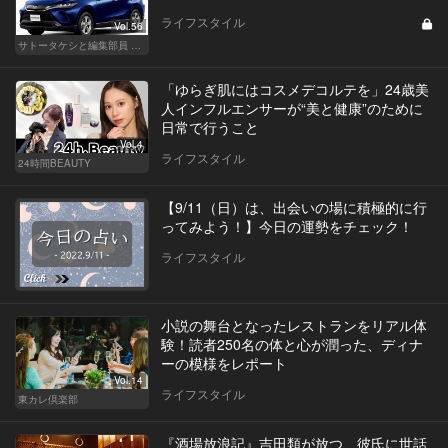
ライフスタイル
Vol.56
サトータケシと編集部員 船山の"CAR GENTSへの道"
「ゆらぎ肌にはコスメデコルテを」24歳美
人インフルエンサーが“美と健康”のために
日常で行うこと
Vol.4
ライフスタイル
24時間BEAUTY
【9/11（日）は、出会いの場に積極的に行
ってみよう！】今日の運勢をチェック！
ライフスタイル
小説の舞台となったレストランをリアル体
験！読者250名の体と心が潤った、ディナ
ーの模様をレポート
Vol.14
ライフスタイル
東カレ倶楽部
『酒場放浪記』吉田類が放つ、彼氏に世話