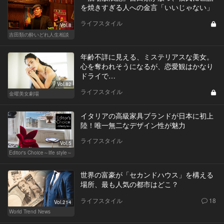
を焼きすぎる人への金言「いいじゃない」
ライフスタイル
Vol.8
吉田類の酔いどれ人生相談
年齢不詳に見える、ミステリアスな美女。
心を奪われそうになるが、恋愛観はかなり
ドライで…
Vol.82
ライフスタイル
金曜美女劇場
イタリアの高級家具ブランドが日本に初上
陸！唯一無二なデザイン性が魅力
ライフスタイル
Vol.5
Editor's Choice～life style～
世界の富豪が「セカンドハウス」を構える
場所、最も人気の都市はどこ？
ライフスタイル
18
Vol.214
World Trend News