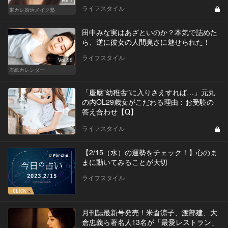
Vol.1
ライフスタイル
東カレ婚活メイク塾
田中みな実はあざといのか？本気で詰めた
ら、逆に彼女の人間臭さに魅せられた！
ライフスタイル
Vol.55
表紙カレンダー
「慶應”幼稚舎″に入りさえすれば…」元丸
の内OL29歳女がこだわる理由：お受験の
答え合わせ【Q】
ライフスタイル
【2/15（水）の運勢をチェック！】心のま
まに動いてみることが大切
ライフスタイル
月刊誌最新号発売！米倉涼子、渡部建、大
倉忠義ら著名人13名が「最愛レストラン」