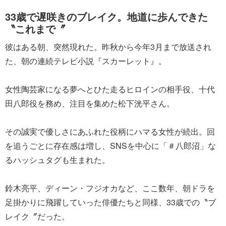
33歳で遅咲きのブレイク。地道に歩んできた
〝これまで〞
彼はある朝、突然現れた。昨秋から今年3月まで放送され
た、朝の連続テレビ小説『スカーレット』。
女性陶芸家になる夢へとひた走るヒロインの相手役、十代
田八郎役を務め、注目を集めた松下洸平さん。
その誠実で優しさにあふれた役柄にハマる女性が続出。回
を追うごとに存在感は増し、SNSを中心に「＃八郎沼」な
るハッシュタグも生まれた。
鈴木亮平、ディーン・フジオカなど、ここ数年、朝ドラを
足掛かりに飛躍していった俳優たちと同様、33歳での〝ブ
レイク〞だった。