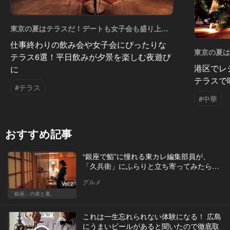
東京の夏はテラスだ！デートも女子会も盛り上が
ること間違いなし！ Vol.10
仕事終わりの飲み会や女子会にぴったりな
東京の夏
テラス6選！平日飲みが夕景を楽しむ夜遊び
がること間違
港区でレ
に
テラスで
#テラス
#中華
おすすめ記事
“銀座で鮨”に憧れる東カレ編集部員が、
「久兵衛」にふらりと立ち寄ってみたら…
グルメ
Vol.2
「銀座」の表と裏。
これは一生忘れられない体験になる！ 広島
にうまいビールがあると聞いたので徹底取