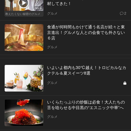
材してきた！
Vol.6
グルメ
2
教えたくない秘密のグルメ
食通が何時間もかけて通う名店が続々と東
京進出！グルメな人との会食でも外さない
６店
グルメ
いよいよ都内も30℃越え！トロピカルなカ
クテル＆夏スイーツ8選
グルメ
いくらたっぷりの炒飯は必食！大人たちの
舌を唸らせる中目黒の“エスニック中華”へ
グルメ