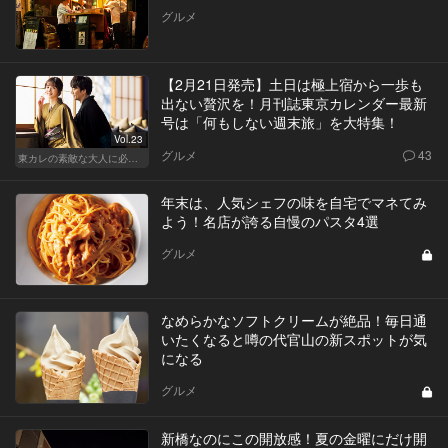
グルメ
【2月21日発売】土日は極上宿から一歩も
出ない贅沢を！月刊誌東京カレンダー最新
号は「何もしない週末旅」を大特集！
Vol.23
グルメ
43
東カレの素敵な大人に必要なこと
年末は、人気シェフの味を自宅でマネてみ
よう！名店が誇る自慢のパスタ4選
グルメ
なめらかなソフトクリームが絶品！毎日通
いたくなると噂の代官山の新スポットが気
になる
グルメ
新橋なのにこの開放感！夏の金曜にだけ開