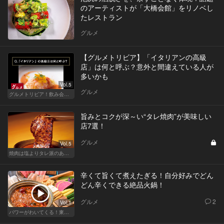
のアーティストが「大橋会館」をリノベし
たレストラン
グルメ
【グルメトリビア】「イタリアンの高級
店」は何と呼ぶ？意外と間違えている人が
多いかも
Vol.5
グルメ
グルメトリビア！飲み会やデートで会話のネタになるQ＆A
旨みとコクが深～い“タレ焼肉”が美味しい
店7選！
グルメ
Vol.5
焼肉は塩よりタレ派のあなたへ！白米が欲しくなる！
辛くて旨くて煮えたぎる！自分好みでどん
どん辛くできる絶品火鍋！
グルメ
2
Vol.1
パワーがわいてくる！東京のおすすめ火鍋