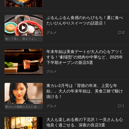
ぷるんぷるん食感のわらびもち！夏に食べ
たいひんやりスイーツの話題店！
グルメ
2
Vol.7
食して良し、映えてよし
年末年始は美食デートが大人の心をアツく
する！“劇場型”の焼肉や中華など、2025年
下半期オープンの新店5選
グルメ
東カレ2月号は「背徳の年末、上質な年
始」。大人の年末年始は、美食三昧で駆け
抜ける！
Vol.105
グルメ
1
東カレの素敵な大人に必要なこと
大人も楽しめる夜の下北沢！一見さんも心
地良く過ごせる、深夜の良店3選