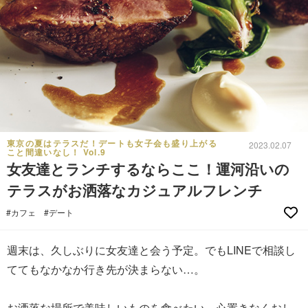
東京の夏はテラスだ！デートも女子会も盛り上がる
2023.02.07
こと間違いなし！ Vol.9
女友達とランチするならここ！運河沿いの
テラスがお洒落なカジュアルフレンチ
#カフェ
#デート
週末は、久しぶりに女友達と会う予定。でもLINEで相談し
ててもなかなか行き先が決まらない…。
お洒落な場所で美味しいものを食べたい、心置きなくおし