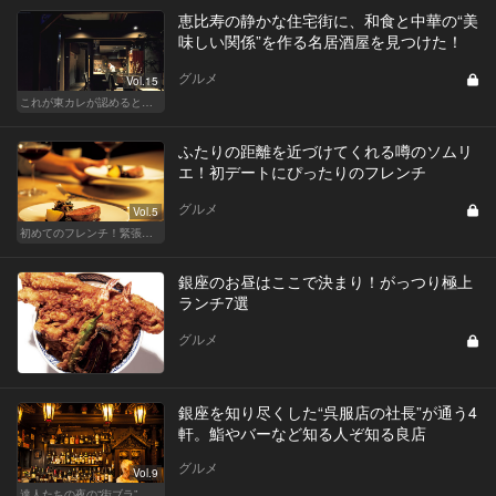
恵比寿の静かな住宅街に、和食と中華の“美
味しい関係”を作る名居酒屋を見つけた！
グルメ
Vol.15
これが東カレが認めるとっておきの和食店
ふたりの距離を近づけてくれる噂のソムリ
エ！初デートにぴったりのフレンチ
グルメ
Vol.5
初めてのフレンチ！緊張せずに楽しめる人気店
銀座のお昼はここで決まり！がっつり極上
ランチ7選
グルメ
銀座を知り尽くした“呉服店の社長”が通う4
軒。鮨やバーなど知る人ぞ知る良店
グルメ
Vol.9
達人たちの夜の“街ブラ”