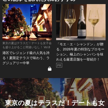
東京の夏はテラスだ！デートも女子会
「モエ・エ・シャンドン」が贈
も盛り上がること間違いなし！ Vol.8
る、2026年夏の特別なプロモー
港区でレジェンド級の人気を誇
ション。極上のシャンパンを味
る！夏限定テラスで味わう、ラ
わえる厳選店舗を一挙紹介！
グジュアリー中華
PR
東京の夏はテラスだ！デートも女