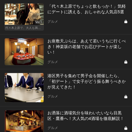
「代々木上原でちょっと飲もっか！」気軽
にデートに誘える、おしゃれな人気店5選
グルメ
Vol.1
代々木上原で、大人も満足な“映える”デート
お座敷天ぷらは、あえて若いうちに行くべ
き！神楽坂の老舗でお忍びデートが楽し
い！
グルメ
港区男子を集めて男子会を開催したら、
「初デート」で女子がどう振る舞うべきか
が見えてきた！
グルメ
お洒落に酒場気分を味わいたいなら目黒
区・鷹番へ！大人気の4酒場を徹底解説！
グルメ