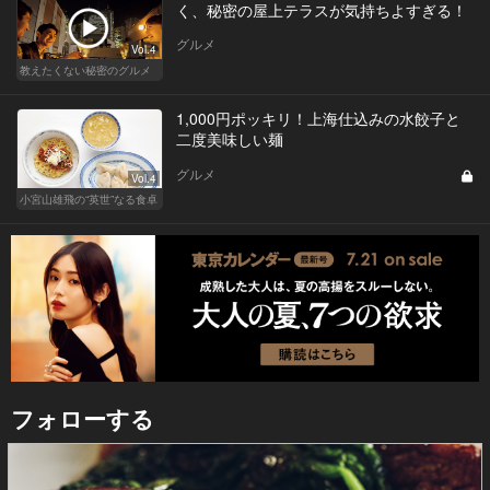
く、秘密の屋上テラスが気持ちよすぎる！
グルメ
Vol.4
教えたくない秘密のグルメ
1,000円ポッキリ！上海仕込みの水餃子と
二度美味しい麺
グルメ
Vol.4
小宮山雄飛の“英世”なる食卓
フォローする