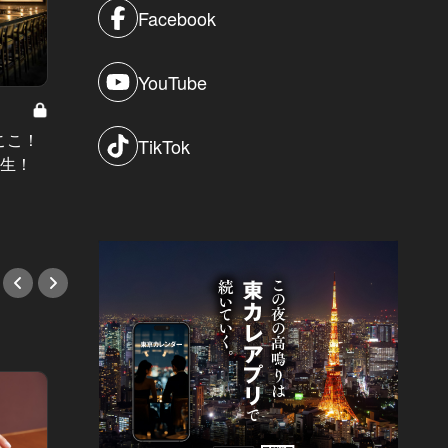
Facebook
YouTube
いま、ここが恵比寿ランチのトレン
ここ！
白金台
TikTok
ドだ！ひとりでも立ち寄りやすい注
誕生！
を受け
目の新店4選
で！
#ランチ
#フレ