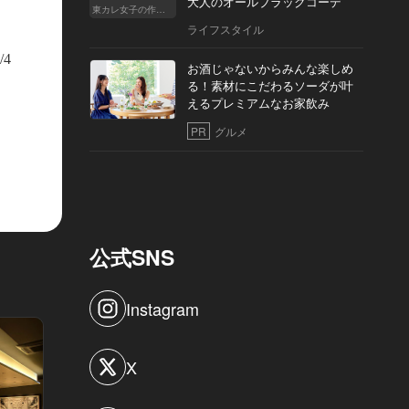
大人のオールブラックコーデ
東カレ女子の作り方
ライフスタイル
/4
お酒じゃないからみんな楽しめ
る！素材にこだわるソーダが叶
えるプレミアムなお家飲み
PR
グルメ
公式SNS
Instagram
X