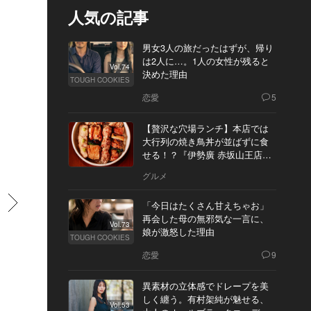
人気の記事
男女3人の旅だったはずが、帰り
は2人に…。1人の女性が残ると
Vol.74
決めた理由
TOUGH COOKIES
恋愛
5
【贅沢な穴場ランチ】本店では
大行列の焼き鳥丼が並ばずに食
せる！？『伊勢廣 赤坂山王店』
へ
グルメ
すすむ
「今日はたくさん甘えちゃお」
再会した母の無邪気な一言に、
Vol.73
娘が激怒した理由
TOUGH COOKIES
恋愛
9
異素材の立体感でドレープを美
しく纏う。有村架純が魅せる、
Vol.53