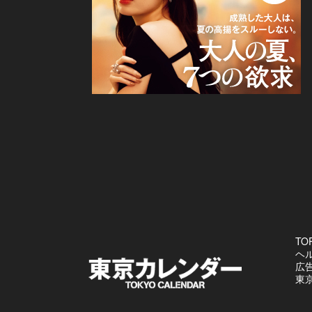
TO
ヘ
広
東