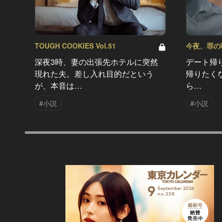
TOUGH COOKIES Vol.51
今夜、罪の味を
深夜3時、妻の出張先ホテルに突然
デート帰
現れた夫。差し入れ目的だという
帰りたく
が、本音は…
ら…
#小説
#小説