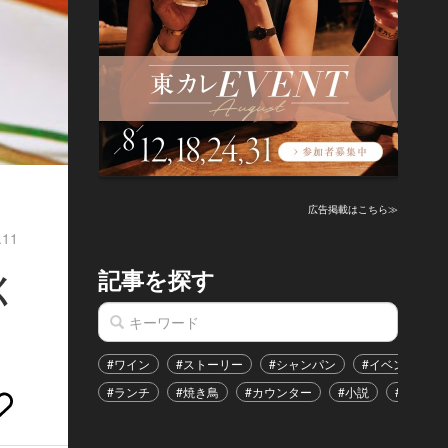
広告掲載はこちら≫
.11
記事を探す
く
#ワイン
#ストーリー
#シャンパン
#イベント
#ランチ
#焼き鳥
#カウンター
#小説
#恋愛