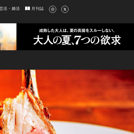
新のグルメ、洗練されたライフスタイル情報
恋活・婚活
月刊誌