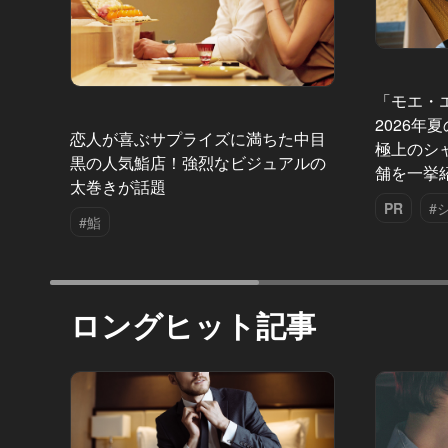
「モエ・
2026年
恋人が喜ぶサプライズに満ちた中目
極上のシ
黒の人気鮨店！強烈なビジュアルの
舗を一挙
太巻きが話題
PR
#
#鮨
ロングヒット記事