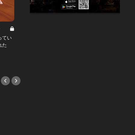
8
男と女の答えあわせ【A】 Vol.308
ってい
結婚願望ゼロだった27歳男性が、交
れた
際2年で突然プロポーズ。彼の心が
変わった“理由”とは
#小説