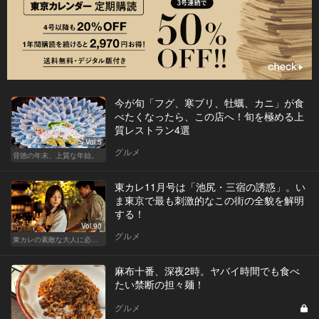
今が旬「フグ、寒ブリ、牡蠣、カニ」が食
べたくなったら、この店へ！旬を極める上
質レストラン4選
Vol.5
グルメ
背徳の年末、上質な年始。
東カレ11月号は「池尻・三宿の誘惑」。い
ま東京で最も刺激的なこの街の全貌を解明
する！
Vol.90
グルメ
東カレの素敵な大人に必要なこと
麻布十番、深夜2時。ヤバイ時間でも食べ
たい禁断の担々麺！
グルメ