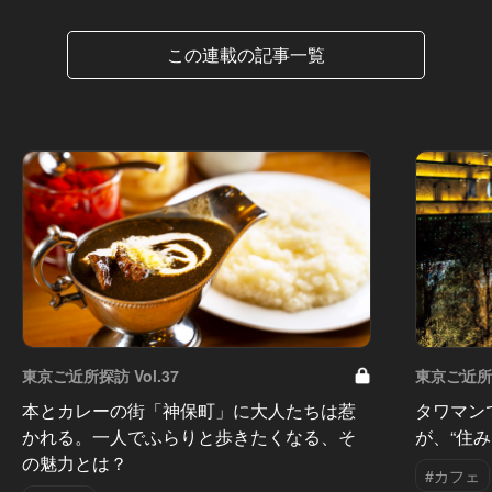
この連載の記事一覧
東京ご近所探訪 Vol.37
東京ご近所探
本とカレーの街「神保町」に大人たちは惹
タワマン
かれる。一人でふらりと歩きたくなる、そ
が、“住
の魅力とは？
#カフェ