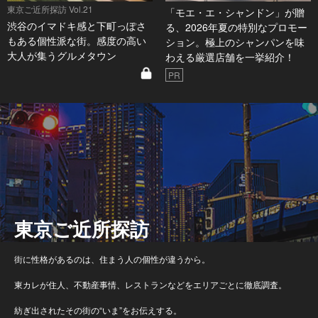
東京ご近所探訪 Vol.21
「モエ・エ・シャンドン」が贈
渋谷のイマドキ感と下町っぽさ
る、2026年夏の特別なプロモー
もある個性派な街。感度の高い
ション。極上のシャンパンを味
大人が集うグルメタウン
わえる厳選店舗を一挙紹介！
PR
東京ご近所探訪
街に性格があるのは、住まう人の個性が違うから。
東カレが住人、不動産事情、レストランなどをエリアごとに徹底調査。
紡ぎ出されたその街の“いま”をお伝えする。