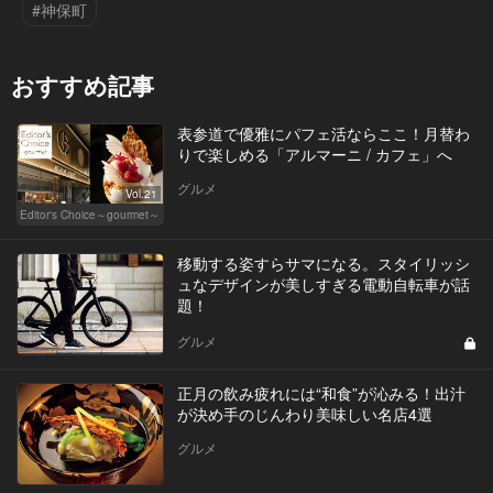
#神保町
おすすめ記事
表参道で優雅にパフェ活ならここ！月替わ
りで楽しめる「アルマーニ / カフェ」へ
グルメ
Vol.21
Editor's Choice～gourmet～
移動する姿すらサマになる。スタイリッシ
ュなデザインが美しすぎる電動自転車が話
題！
グルメ
正月の飲み疲れには“和食”が沁みる！出汁
が決め手のじんわり美味しい名店4選
グルメ