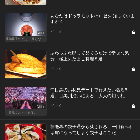
あなたはドゥラモットのロゼを 知っていま
すか？
グルメ
Vol.1
藤崎聡子の たまに飲むなら、こんな泡
ふわっふわ卵って見てるだけで幸せな気
分！極上のたまご料理５選
グルメ
中目黒のお花見デートで行きたい名店6
選。目黒川沿いにある、大人の切り札！
グルメ
Vol.1
中目黒グルメ決定版。
芸能界の餃子通から愛される、一口食べれ
ば虜になってしまう餃子はここだ！