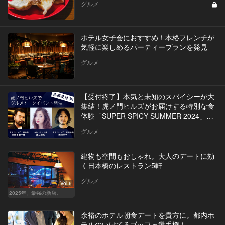
グルメ
ホテル女子会におすすめ！本格フレンチが
気軽に楽しめるパーティープランを発見
グルメ
【受付終了】本気と未知のスパイシーが大
集結！虎ノ門ヒルズがお届けする特別な食
体験「SUPER SPICY SUMMER 2024」イ
ベントを開催
グルメ
建物も空間もおしゃれ。大人のデートに効
く日本橋のレストラン5軒
グルメ
Vol.6
2025年、最強の新店。
余裕のホテル朝食デートを貴方に。都内ホ
テルのいけてるブッフェ選手権！