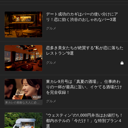
デート成功のカギはバーの使い分けにア
リ！恋に効く渋谷のおしゃれなバー3選
グルメ
恋多き美女たちが絶賛する"私が恋に落ちた
レストラン"9選
グルメ
東カレ9月号は「真夏の酒場」。仕事終わ
りの一杯が最高に旨い、イケてる酒場だけ
を完全収録！
Vol.88
グルメ
東カレの素敵な大人に必要なこと
”ウェスティン”の1,000円弁当はお値打ち！
都内ホテルの「今だけ！」な特別プラン４
選