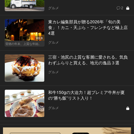
グルメ
2
東カレ編集部員が贈る2026年「旬の美
食」！カニ・天ぷら・フレンチなど極上店
4選
Vol.8
グルメ
背徳の年末、上質な年始。
三宿・池尻の上質な客層に愛される。気負
わずふらりと買える、地元の逸品３選
グルメ
和牛150gの大迫力！超プレミア牛丼が夏
の“勝ち飯”リスト入り！
グルメ