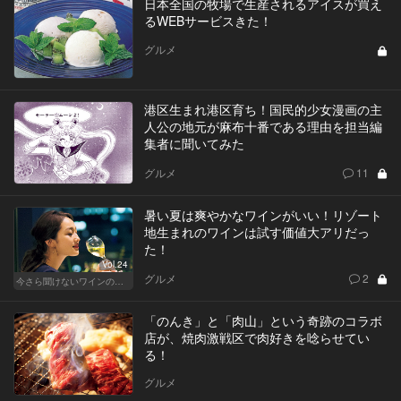
日本全国の牧場で生産されるアイスが買え
るWEBサービスきた！
グルメ
港区生まれ港区育ち！国民的少女漫画の主
人公の地元が麻布十番である理由を担当編
集者に聞いてみた
グルメ
11
暑い夏は爽やかなワインがいい！リゾート
地生まれのワインは試す価値大アリだっ
た！
Vol.24
グルメ
2
今さら聞けないワインの基礎知識
「のんき」と「肉山」という奇跡のコラボ
店が、焼肉激戦区で肉好きを唸らせてい
る！
グルメ