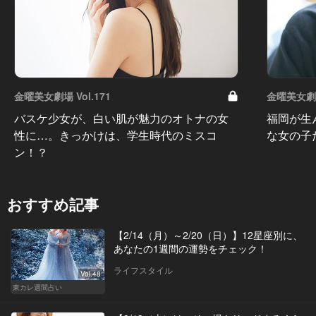
金曜美女劇場 Vol.171
金曜美女劇場 
バスケ少女が、白い肌が魅力のオトナの女
福岡が生
性に…。きっかけは、学生時代のミスコ
な女の子
ン！？
おすすめ記事
【2/14（月）～2/20（日）】12星座別に、
あなたの1週間の運勢をチェック！
ライフスタイル
Vol.48
東カレ週間占い