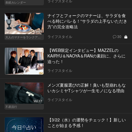
ライフスタイル
表紙カレンダー
ナイフとフォークのマナーは、サラダを食
べる時にバレる！“サラダの上手ないただき
方”の完全攻略法
Vol.1
ライフスタイル
30
大人のマナーをランクアップせよ
【WEB限定インタビュー】MAZZELの
KAIRYU＆NAOYA＆RANの素顔に、さらに
迫った！
ライフスタイル
メンズ夏服選びの正解！臭いも型崩れもな
いカシミヤTシャツが一生モノになる理由
ライフスタイル
Vol.17
不易流行
【3/22（水）の運勢をチェック！】新しい
ことが始まる予感！