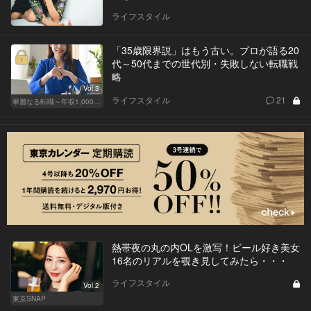
ライフスタイル
「35歳限界説」はもう古い。プロが語る20
代～50代までの世代別・失敗しない転職戦
略
Vol.3
ライフスタイル
21
華麗なる転職～年収1,000万超の道～
熱帯夜の丸の内OLを激写！ビール好き美女
16名のリアルを覗き見してみたら・・・
ライフスタイル
Vol.2
東京SNAP