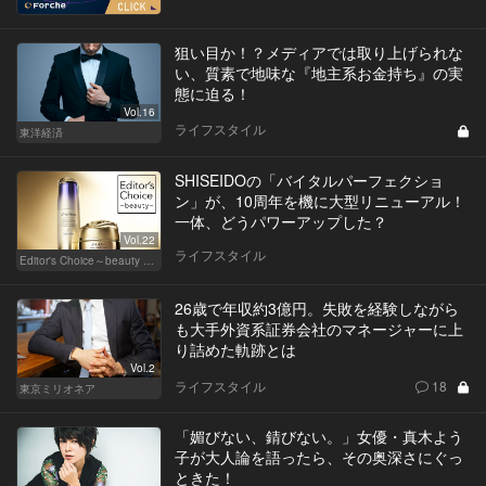
狙い目か！？メディアでは取り上げられな
い、質素で地味な『地主系お金持ち』の実
態に迫る！
Vol.16
ライフスタイル
東洋経済
SHISEIDOの「バイタルパーフェクショ
ン」が、10周年を機に大型リニューアル！
一体、どうパワーアップした？
Vol.22
ライフスタイル
Editor's Choice～beauty & wellness～
26歳で年収約3億円。失敗を経験しながら
も大手外資系証券会社のマネージャーに上
り詰めた軌跡とは
Vol.2
ライフスタイル
18
東京ミリオネア
「媚びない、錆びない。」女優・真木よう
子が大人論を語ったら、その奥深さにぐっ
ときた！