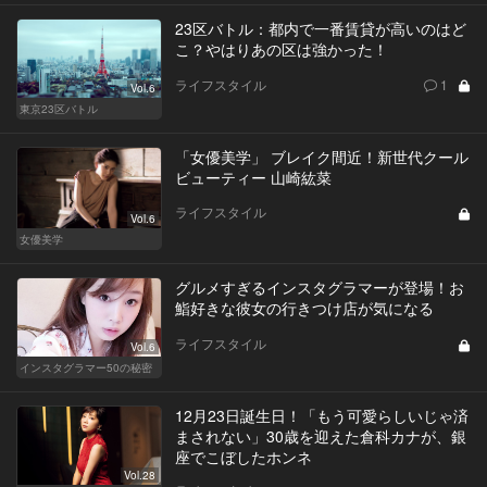
23区バトル：都内で一番賃貸が高いのはど
こ？やはりあの区は強かった！
ライフスタイル
1
Vol.6
東京23区バトル
「女優美学」 ブレイク間近！新世代クール
ビューティー 山崎紘菜
ライフスタイル
Vol.6
女優美学
グルメすぎるインスタグラマーが登場！お
鮨好きな彼女の行きつけ店が気になる
ライフスタイル
Vol.6
インスタグラマー50の秘密
12月23日誕生日！「もう可愛らしいじゃ済
まされない」30歳を迎えた倉科カナが、銀
座でこぼしたホンネ
Vol.28