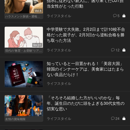
指示に従わない新人に、困り果てたOJT担
当女性がとった行動
Vol.5
ライフスタイル
5
ハラスメント探偵～通報編～
中学受験で大失敗。2月2日まで計10校不合
格だった親子が、2月3日から逆転合格を勝
ち取った方法
Vol.31
ライフスタイル
12
現代の“教育・お受験”リアルドキュメント
知っていると一目置かれる！「美容大国」
韓国のインナーケアは、美食家にはたまら
ない良品だらけ！
ライフスタイル
「そろそろ結婚した方がいいのかな」毎
年、誕生日のたびに頭をよぎる30代女性の
切実な思い
Vol.8
ライフスタイル
24
友情の賞味期限