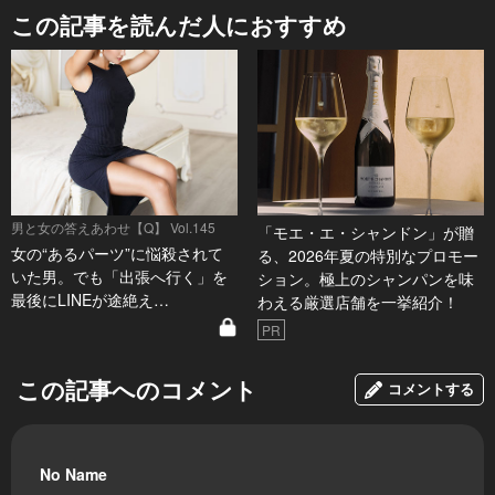
この記事を読んだ人におすすめ
男と女の答えあわせ【Q】 Vol.145
「モエ・エ・シャンドン」が贈
女の“あるパーツ”に悩殺されて
る、2026年夏の特別なプロモー
いた男。でも「出張へ行く」を
ション。極上のシャンパンを味
最後にLINEが途絶え…
わえる厳選店舗を一挙紹介！
PR
この記事へのコメント
コメントする
No Name