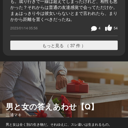
も。成り行きで一線は超えてしまったけれど、相性も悪
かった？それからは普通の友達感覚で会ってただけか。
まぁはっきり今は彼女いらないとまで言われたら、まり
かから距離を置くべきだったね。
2023/01/14 05:56
4
54
もっと見る （ 37 件 ）
男と女の答えあわせ【Q】
三浦マキ
男と女は全く別の生き物だ。それゆえに、スレ違いは生まれるもの。