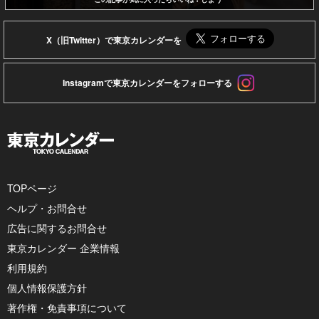
X（旧Twitter）で東京カレンダーを
Instagramで東京カレンダーをフォローする
TOPページ
ヘルプ・お問合せ
広告に関するお問合せ
東京カレンダー 企業情報
利用規約
個人情報保護方針
著作権・免責事項について