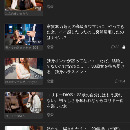
恋愛
Vol.1
注文の多い女たち
家賃30万超えの高級タワマンに、やってき
た女。イイ感じだったのに突然帰宅したの
はナゼ…？
Vol.80
恋愛
83
男と女の答えあわせ【Q】
独身オンナが黙ってない：「ただ、結婚し
てないだけなのに…」。33歳女を待ち受け
る、独身ハラスメント
Vol.1
恋愛
154
独身オンナが黙ってない
コリドーDAYS：23歳の自分にはもう戻れ
ない。初々しさを奪われながらコリドー街
を楽しむ女
Vol.1
恋愛
コリドーDAYS
私たち、騙された？：「20年後には“倍”に