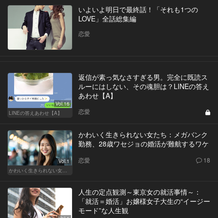
いよいよ明日で最終話！「それも1つの
LOVE」全話総集編
恋愛
返信が素っ気なさすぎる男。完全に既読ス
ルーにはしない、その魂胆は？LINEの答え
あわせ【A】
Vol.16
恋愛
LINEの答えあわせ【A】
かわいく生きられない女たち：メガバンク
勤務、28歳ワセジョの婚活が難航するワケ
恋愛
18
Vol.1
かわいく生きられない女たち
人生の定点観測～東京女の就活事情～：
「就活＝婚活」お嬢様女子大生の“イージー
モード”な人生観