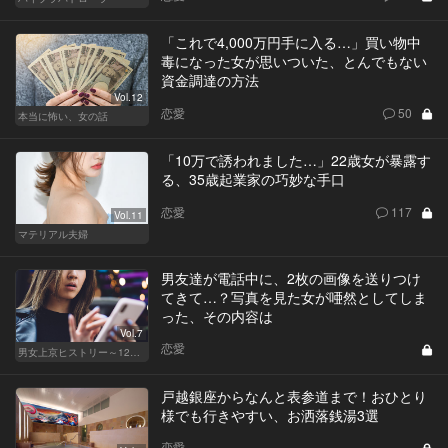
「これで4,000万円手に入る…」買い物中
毒になった女が思いついた、とんでもない
資金調達の方法
Vol.12
恋愛
50
本当に怖い、女の話
「10万で誘われました…」22歳女が暴露す
る、35歳起業家の巧妙な手口
恋愛
117
Vol.11
マテリアル夫婦
男友達が電話中に、2枚の画像を送りつけ
てきて…？写真を見た女が唖然としてしま
った、その内容は
Vol.7
恋愛
男女上京ヒストリー～12年目の悲哀～
戸越銀座からなんと表参道まで！おひとり
様でも行きやすい、お洒落銭湯3選
恋愛