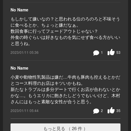
No Name
もしかして嫌いなの？と思われる位のろのろと不味そう
に食べるとか、ちょっと嫌だなぁ。
数回食事に行ってフェードアウトじゃない？
外食の時ぐらいは好きなものを気にせず食べる方がいい
と思うね。
2023/01/11 05:36
1
53
No Name
小麦や動物性乳製品は嫌だ…牛肉も豚肉も控えるとかだ
とコース料理のお店はキツいかもね。
新たなトラブルは多分デートで行くお店が合わないとか
かな…。もうエリカに飽きたしどうでもいいけど、木村
さんにはもっと素敵な女性が合うと思う。
2023/01/11 05:44
2
35
もっと見る （ 26 件 ）