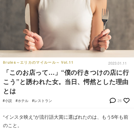
8rules～エリカのマイルール～ Vol.11
2023.01.11
「このお店って…」“僕の行きつけの店に行
こう”と誘われた女。当日、愕然とした理由
とは
#小説
#ホテル
#レストラン
26
“インスタ映え”が流行語大賞に選ばれたのは、もう5年も前
のこと。