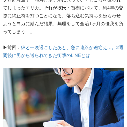
てしまったエリカ。それが彼氏・智樹にバレて、約4年の交
際に終止符を打つことになる。落ち込む気持ちを紛らわせ
ようとヨガに励んだ結果、無理をして全治1ヶ月の怪我を負
ってしまう―。
▶前回：
彼と一晩過ごしたあと、急に連絡が途絶え…。2週
間後に男から送られてきた衝撃のLINEとは