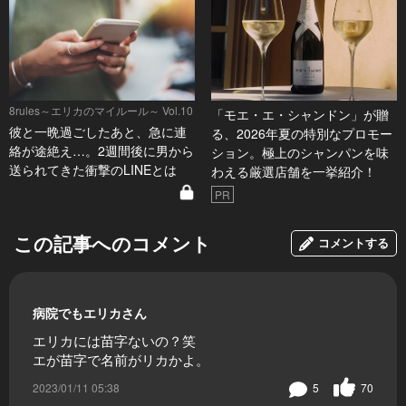
8rules～エリカのマイルール～ Vol.10
「モエ・エ・シャンドン」が贈
彼と一晩過ごしたあと、急に連
る、2026年夏の特別なプロモー
絡が途絶え…。2週間後に男から
ション。極上のシャンパンを味
送られてきた衝撃のLINEとは
わえる厳選店舗を一挙紹介！
PR
この記事へのコメント
コメントする
病院でもエリカさん
エリカには苗字ないの？笑
エが苗字で名前がリカかよ。
2023/01/11 05:38
5
70