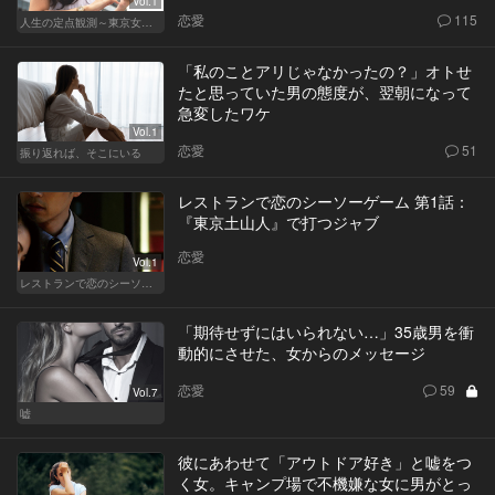
Vol.1
恋愛
115
人生の定点観測～東京女の就活事情～
「私のことアリじゃなかったの？」オトせ
たと思っていた男の態度が、翌朝になって
急変したワケ
Vol.1
恋愛
51
振り返れば、そこにいる
レストランで恋のシーソーゲーム 第1話：
『東京土山人』で打つジャブ
恋愛
Vol.1
レストランで恋のシーソーゲーム（MAN）
「期待せずにはいられない…」35歳男を衝
動的にさせた、女からのメッセージ
恋愛
59
Vol.7
嘘
彼にあわせて「アウトドア好き」と嘘をつ
く女。キャンプ場で不機嫌な女に男がとっ