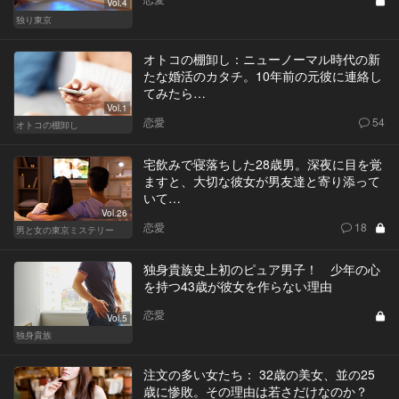
Vol.4
独り東京
オトコの棚卸し：ニューノーマル時代の新
たな婚活のカタチ。10年前の元彼に連絡し
てみたら…
Vol.1
恋愛
54
オトコの棚卸し
宅飲みで寝落ちした28歳男。深夜に目を覚
ますと、大切な彼女が男友達と寄り添って
いて…
Vol.26
恋愛
18
男と女の東京ミステリー
独身貴族史上初のピュア男子！ 少年の心
を持つ43歳が彼女を作らない理由
恋愛
Vol.5
独身貴族
注文の多い女たち： 32歳の美女、並の25
歳に惨敗。その理由は若さだけなのか？