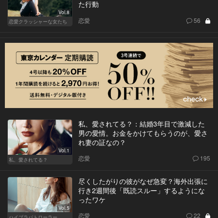
た行動
Vol.8
恋愛
56
恋愛クラッシャーな女たち
私、愛されてる？：結婚3年目で激減した
男の愛情。お金をかけてもらうのが、愛さ
れ妻の証なの？
Vol.1
恋愛
195
私、愛されてる？
尽くしたがりの彼がなぜ急変？海外出張に
行き2週間後「既読スルー」するようにな
ったワケ
Vol.5
恋愛
22
ハイブラパトローラー