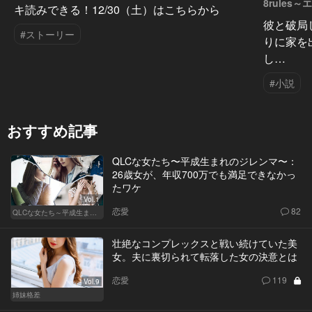
8rules
キ読みできる！12/30（土）はこちらから
彼と破局
#ストーリー
りに家を
し…
#小説
おすすめ記事
QLCな女たち〜平成生まれのジレンマ〜：
26歳女が、年収700万でも満足できなかっ
たワケ
Vol.1
恋愛
82
QLCな女たち～平成生まれのジレンマ～
壮絶なコンプレックスと戦い続けていた美
女。夫に裏切られて転落した女の決意とは
恋愛
119
Vol.9
姉妹格差