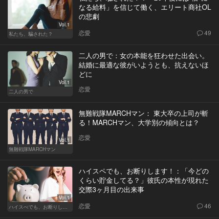
なる給料」を信じて働く、エリート商社OL
の悲劇
Vol.1
恋愛
49
私たち、騙された？
二人の男で：女の本能を狂わせた出会い。
結婚に最適な彼がいようとも、抗えないほ
どに
Vol.1
恋愛
二人の男で
無難戦隊MARCHマン： 東大卒の上司が斬
る！MARCHマン、大学別の傾向とは？
恋愛
Vol.1
無難戦隊MARCHマン
ハイスペでも、お断りします！：「今どの
くらい貯金してる？」彼氏の本性が現れた
交際3ヶ月目の出来事
Vol.1
恋愛
46
ハイスぺでも、お断りします！