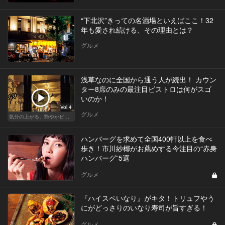
“下北沢”きっての名酒場といえばここ！32
年も愛され続ける、その理由とは？
グルメ
浅草なのに全国から通う人が続出！ カウン
ター8席のみの最注目ビストロは何がスゴ
いのか！
Vol.4
グルメ
気分の上がる、艶やかビストロ
ハンバーグを求めて全国400軒以上を食べ
歩き！市川紗椰がお薦めする今注目の“赤身
ハンバーグ”5選
グルメ
『ハイスペいなり』がキタ！トリュフやう
にがどっさりのいなり寿司が旨すぎる！
グルメ