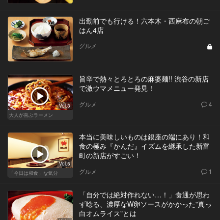
出勤前でも行ける！六本木・西麻布の朝ご
はん4店
グルメ
旨辛で熱々とろとろの麻婆麺!! 渋谷の新店
で激ウマメニュー発見！
グルメ
4
Vol.3
大人が喜ぶラーメン
本当に美味しいものは銀座の端にあり！和
食の極み『かんだ』イズムを継承した新富
町の新店がすごい！
Vol.5
グルメ
1
「今日は和食」な気分
「自分では絶対作れない…！」食通が思わ
ず唸る、濃厚なW卵ソースがかかった"真っ
白オムライス"とは