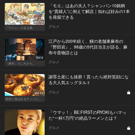
「モエ」はあの夫人？シャンパン10銘柄
を“貴婦人”に例えて解説｜知れば好みの1本
を発掘できる
Vol.10
グルメ
「ワイン」がある夜。
江戸から200年続く、鰻の老舗東麻布の
『野田岩』。98歳の5代目当主が語る、麻
布今昔物語とは
Vol.9
グルメ
「麻布」のこれから。
謝罪土産にも抜群！貰ったら絶対笑顔にな
る大人気エッグタルト
グルメ
Vol.11
絶対に喜ばれるテッパン手土産
「ウマッ！」BE:FIRSTのRYOKIもハマっ
た“一杯1万円”の絶品ラーメンとは？
グルメ