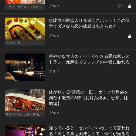
Vol.8
グルメ
1
ふわとろ卵グルメ！東京で外せない人気店
恵比寿の殿堂入り食事会スポット！この個
室でダメなら恋の成就はあきらめろ！
グルメ
Vol.3
恵比寿の夜
密やかな大人のデートができる隠れ家レス
トラン。元麻布でフレンチの神髄に触れる
グルメ
体が欲する“背徳の一皿”。ガッツリ胃袋を
満たす魅惑の3軒【お好み焼き、ピザ、牡
蠣編】
Vol.10
グルメ
背徳の年末、上質な年始。
知っていると「センスいいね」って言われ
る！酒も食事も美味しくて、個性が光る高