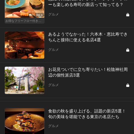
ーも楽しめる寿司の新店って知ってる？
グルメ
Vol.6
お得なフリーフロー付きで料理が美味しいレストラン
あるようでなかった！六本木・恵比寿でき
ちんと接待に使える名店4選
グルメ
お花見ついでに立ち寄りたい！松陰神社周
辺の個性派店3選
グルメ
食欲の秋を盛り上げる、話題の新店5選！
旬の美味を堪能できる東京の名店たち
グルメ