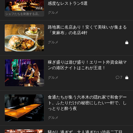
感度なレストラン5選
Vol.8
グルメ
シェフたちを刺激する店。
路地裏に名店あり！安くて美味いが集まる
「東麻布」の名店4軒
グルメ
稼ぎ盛りは遊び盛り！エリート外資金融マ
ンの港区ナイトはこれが王道！
グルメ
7
食通たちが集う六本木の隠れ家で和食デー
ト。ふたりだけの秘密にしたい一軒で、し
っとりと酔う夜
グルメ
騒がし過ぎず、大人過ぎない渋谷二丁目