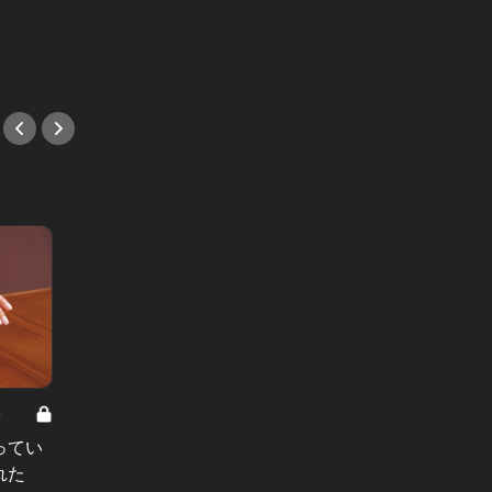
してみた！
#ハン
#隠れ家
8
男と女の答えあわせ【A】 Vol.308
ってい
結婚願望ゼロだった27歳男性が、交
れた
際2年で突然プロポーズ。彼の心が