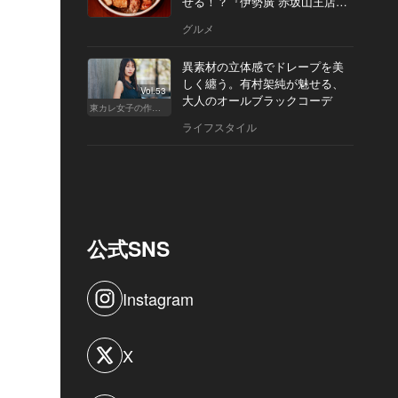
せる！？『伊勢廣 赤坂山王店』
へ
グルメ
異素材の立体感でドレープを美
しく纏う。有村架純が魅せる、
Vol.53
大人のオールブラックコーデ
東カレ女子の作り方
ライフスタイル
公式SNS
Instagram
X