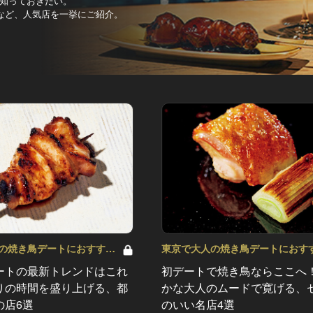
知っておきたい。
など、人気店を一挙にご紹介。
の焼き鳥デートにおすす
東京で大人の焼き鳥デートにおす
め！ Vol.9
ートの最新トレンドはこれ
初デートで焼き鳥ならここへ
りの時間を盛り上げる、都
かな大人のムードで寛げる、
の店6選
のいい名店4選