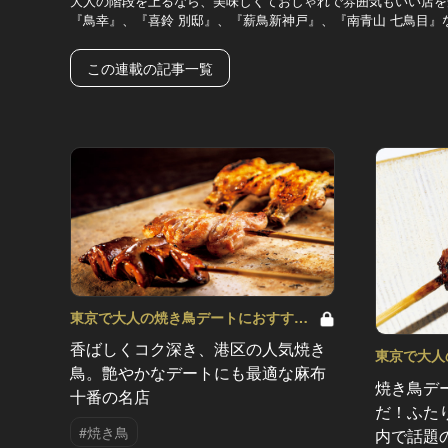
大人の階段を上るなら、美味しくておしゃれで雰囲気もいい店を
『鳥幸』、『喜鈴 別邸』、『薪鳥新神戸』、『南青山 七鳥目』
この連載の記事一覧
東京で大人の焼き鳥デートにおすす
め！ Vol.11
香ばしくコク深き、港区の人気焼き
東京で大人
鳥。艶やかなデートにも最適な麻布
め！ Vol.10
焼き鳥デ
十番の名店
だ！ふた
#焼き鳥
内で話題