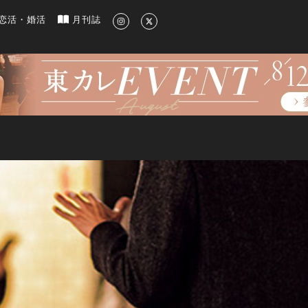
新のグルメ、洗練されたライフスタイル情報
恋活・婚活
月刊誌