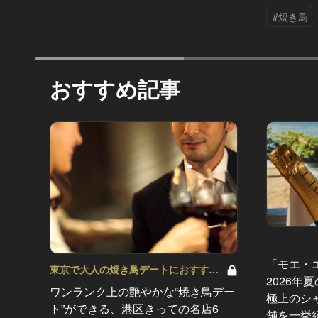
#焼き鳥
おすすめ記事
「モエ・
東京で大人の焼き鳥デートにおすす
2026年
め！ Vol.6
ワンランク上の艶やかな“焼き鳥デー
極上のシ
ト”ができる、港区きっての名店6
舗を一挙