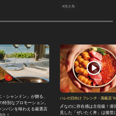
#焼き鳥
エ・シャンドン」が贈る、
ハレの日向け フレンチ・高級店 Vol
夏の特別なプロモーション。
〆なのに存在感は主役級！港
ャンパンを味わえる厳選店
見した「ぜいたく丼」は後世
紹介！