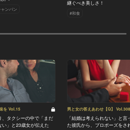
継ぐべき美しさ！
シャンパン
#和食
 Vol.15
男と女の答えあわせ【Q】 Vol.30
り、タクシーの中で「まだ
「結婚は考えられない」と言
ない」と23歳女が伝えた
た彼氏から、プロポーズをさ