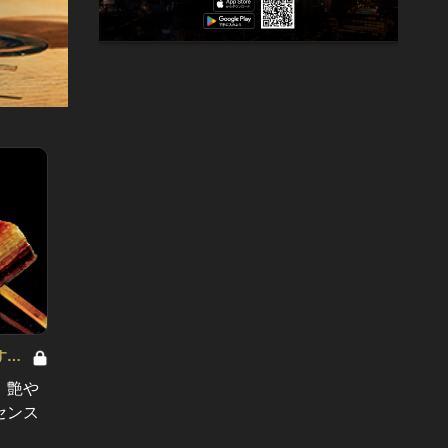
す
東京で大人の焼き鳥デートにおすす
東京で
め！ Vol.8
め！ Vol
！艶や
「こんな焼き鳥デート、初めて！」
ワンラ
センス
心ときめく港区のラグジュアリーな
ト”が
実力店3選
選！