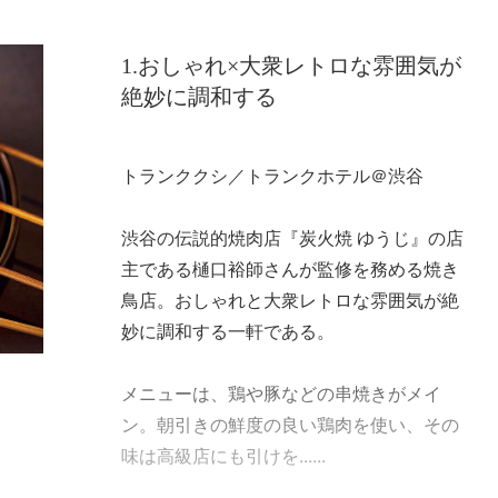
1.おしゃれ×大衆レトロな雰囲気が
絶妙に調和する
トランククシ／トランクホテル＠渋谷
渋谷の伝説的焼肉店『炭火焼 ゆうじ』の店
主である樋口裕師さんが監修を務める焼き
鳥店。おしゃれと大衆レトロな雰囲気が絶
妙に調和する一軒である。
メニューは、鶏や豚などの串焼きがメイ
ン。朝引きの鮮度の良い鶏肉を使い、その
味は高級店にも引けを......