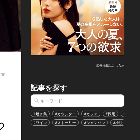
広告掲載はこちら≫
.05
記事を探す
・
#焼き鳥
#カウンター
#カフェ
#採用
#恋愛
#ワイン
#ストーリー
#シャンパン
#小説
#イ