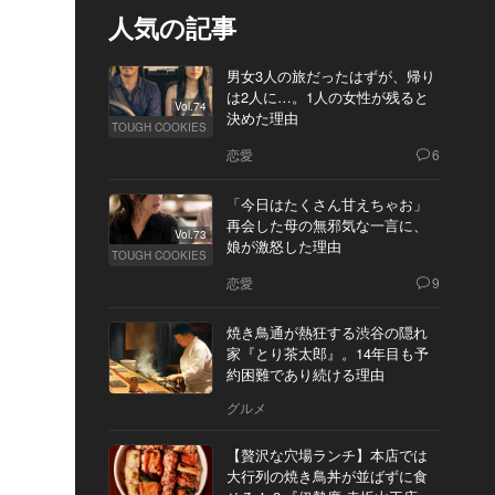
人気の記事
男女3人の旅だったはずが、帰り
は2人に…。1人の女性が残ると
Vol.74
決めた理由
TOUGH COOKIES
恋愛
6
「今日はたくさん甘えちゃお」
再会した母の無邪気な一言に、
Vol.73
娘が激怒した理由
TOUGH COOKIES
恋愛
9
焼き鳥通が熱狂する渋谷の隠れ
家『とり茶太郎』。14年目も予
約困難であり続ける理由
グルメ
【贅沢な穴場ランチ】本店では
大行列の焼き鳥丼が並ばずに食