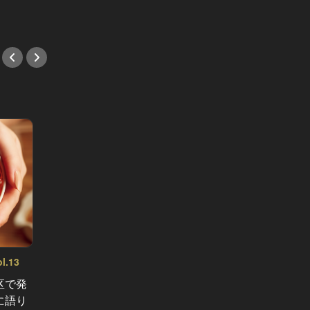
#焼き鳥
#デー
.13
夕方か
へ Vol.1
区で発
フォア
美女ふたりが渋谷・円山町の和食店
に語り
特製ハ
で行った、大人な女子会を実況中継